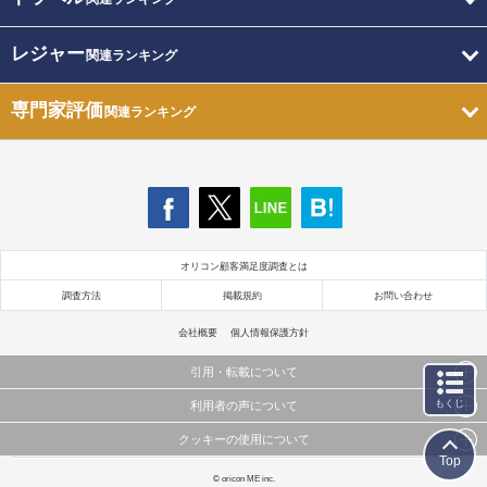
レジャー
関連ランキング
専門家評価
関連ランキング
オリコン顧客満足度調査とは
調査方法
掲載規約
お問い合わせ
会社概要
個人情報保護方針
引用・転載について
もくじ
利用者の声について
当サイトで公開されている情報（文字、写真、イラスト、画像データ等）及びこれらの配置・
編集および構造などについての著作権は株式会社oricon MEに帰属しております。
クッキーの使用について
当サイトに掲載している内容はすべてサービスの利用者が提出された見解・感想です。
これらの情報を権利者の許可なく無断転載・複製などの二次利用を行うことは固く禁じており
Top
弊社が内容について正確性を含め一切保証するものではありません。
ます。
このサイトでは Cookie を使用して、ユーザーに合わせたコンテンツや広告の表示、ソーシャル
© oricon ME inc.
弊社の見解・ 意見ではないことをご理解いただいた上でご覧ください。