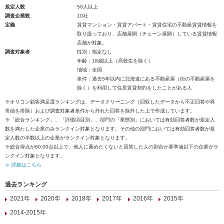
規定人数
50人以上
調査企業数
10社
定義
賃貸マンション・賃貸アパート・賃貸住宅の不動産賃貸情報を
取り扱っており、店舗展開（チェーン展開）している賃貸情報
店舗が対象。
調査対象者
性別：指定なし
年齢：18歳以上（高校生を除く）
地域：全国
条件：過去5年以内に北海道にある不動産屋（街の不動産屋を
除く）を利用して住居賃貸契約をしたことがある人
※オリコン顧客満足度ランキングは、データクリーニング（回収したデータから不正回答や異
常値を排除）および調査対象者条件から外れた回答を除外した上で作成しています。
※「総合ランキング」、「評価項目別」、部門の「業態別」においては有効回答者数が規定人
数を満たした企業のみランクイン対象となります。その他の部門においては有効回答者数が規
定人数の半数以上の企業がランクイン対象となります。
※総合得点が60.00点以上で、他人に薦めたくないと回答した人の割合が基準値以下の企業がラ
ンクイン対象となります。
≫ 詳細はこちら
過去ランキング
2021年
2020年
2018年
2017年
2016年
2015年
2014-2015年