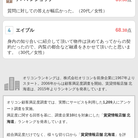
質問に対しての答えが幅広かった。（20代／女性）
エイブル
68
.38
点
身内の知り合いに紹介して頂いて物件は決めてあってからの契
約だったので、内覧の都合など融通をきかせて頂いたと思いま
す。（30代／女性）
オリコンランキングは、株式会社オリコンを前身企業に1967年より
スタート。2006年からは顧客満足度調査を開始。賃貸情報店舗 北
海道は、2015年よりランキングを発表しています。
オリコン顧客満足度調査では、実際にサービスを利用した
1,209
人にアンケ
ート調査を実施。
満足度に関する回答を基に、調査企業
10
社を対象にした「
賃貸情報店舗 北
海道
」ランキングを発表しています。
総合満足度だけでなく、様々な切り口から「
賃貸情報店舗 北海道
」を評