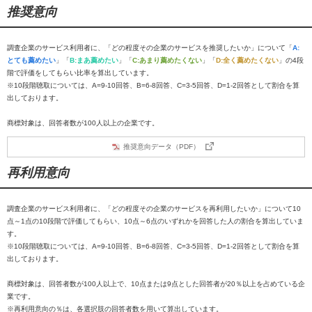
推奨意向
調査企業のサービス利用者に、「どの程度その企業のサービスを推奨したいか」について「
A:
とても薦めたい
」「
B:まあ薦めたい
」「
C:あまり薦めたくない
」「
D:全く薦めたくない
」の4段
階で評価をしてもらい比率を算出しています。
※10段階聴取については、A=9-10回答、B=6-8回答、C=3-5回答、D=1-2回答として割合を算
出しております。
商標対象は、回答者数が100人以上の企業です。
推奨意向データ（PDF）
再利用意向
調査企業のサービス利用者に、「どの程度その企業のサービスを再利用したいか」について10
点～1点の10段階で評価してもらい、10点～6点のいずれかを回答した人の割合を算出していま
す。
※10段階聴取については、A=9-10回答、B=6-8回答、C=3-5回答、D=1-2回答として割合を算
出しております。
商標対象は、回答者数が100人以上で、10点または9点とした回答者が20％以上を占めている企
業です。
※再利用意向の％は、各選択肢の回答者数を用いて算出しています。