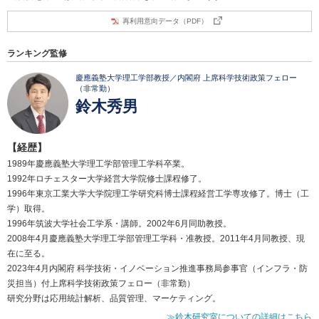
再利用意向データ（PDF）
ランキング監修
慶應義塾大学理工学部教授／内閣府 上席科学技術政策フェロー
（非常勤）
鈴木秀男
【経歴】
1989年慶應義塾大学理工学部管理工学科卒業。
1992年ロチェスター大学経営大学院修士課程修了。
1996年東京工業大学大学院理工学研究科博士課程経営工学専攻修了。博士（工
学）取得。
1996年筑波大学社会工学系・講師。2002年6月同助教授。
2008年4月慶應義塾大学理工学部管理工学科・准教授。2011年4月同教授、現
在に至る。
2023年4月内閣府 科学技術・イノベーション推進事務局参事官（インフラ・防
災担当）付上席科学技術政策フェロー（非常勤）
研究分野は応用統計解析、品質管理、マーケティング。
≫鈴木研究室についての詳細はこちら