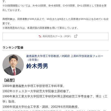
す。
※10段階聴取については、A=9-10回答、B=6-8回答、C=3-5回答、D=1-2回答として割合を算
出しております。
商標対象は、回答者数が100人以上で、10点または9点とした回答者が20％以上を占めている企
業です。
※再利用意向の％は、各選択肢の回答者数を用いて算出しています。
再利用意向データ（PDF）
ランキング監修
慶應義塾大学理工学部教授／内閣府 上席科学技術政策フェロー
（非常勤）
鈴木秀男
【経歴】
1989年慶應義塾大学理工学部管理工学科卒業。
1992年ロチェスター大学経営大学院修士課程修了。
1996年東京工業大学大学院理工学研究科博士課程経営工学専攻修了。博士（工
学）取得。
1996年筑波大学社会工学系・講師。2002年6月同助教授。