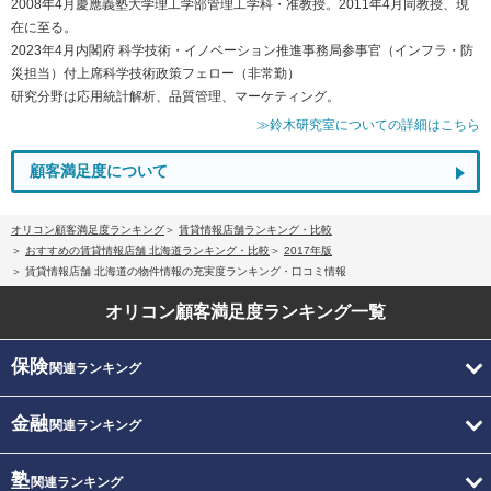
2008年4月慶應義塾大学理工学部管理工学科・准教授。2011年4月同教授、現
在に至る。
2023年4月内閣府 科学技術・イノベーション推進事務局参事官（インフラ・防
災担当）付上席科学技術政策フェロー（非常勤）
研究分野は応用統計解析、品質管理、マーケティング。
≫鈴木研究室についての詳細はこちら
顧客満足度について
オリコン顧客満足度ランキング
賃貸情報店舗ランキング・比較
おすすめの賃貸情報店舗 北海道ランキング・比較
2017年版
賃貸情報店舗 北海道の物件情報の充実度ランキング・口コミ情報
オリコン顧客満足度
ランキング一覧
保険
関連ランキング
金融
関連ランキング
塾
関連ランキング