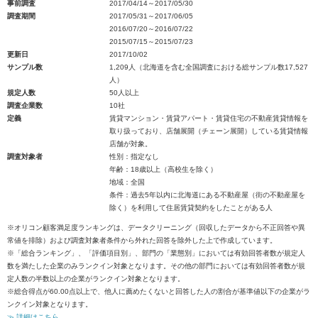
事前調査
2017/04/14～2017/05/30
調査期間
2017/05/31～2017/06/05
2016/07/20～2016/07/22
2015/07/15～2015/07/23
更新日
2017/10/02
サンプル数
1,209人（北海道を含む全国調査における総サンプル数17,527
人）
規定人数
50人以上
調査企業数
10社
定義
賃貸マンション・賃貸アパート・賃貸住宅の不動産賃貸情報を
取り扱っており、店舗展開（チェーン展開）している賃貸情報
店舗が対象。
調査対象者
性別：指定なし
年齢：18歳以上（高校生を除く）
地域：全国
条件：過去5年以内に北海道にある不動産屋（街の不動産屋を
除く）を利用して住居賃貸契約をしたことがある人
※オリコン顧客満足度ランキングは、データクリーニング（回収したデータから不正回答や異
常値を排除）および調査対象者条件から外れた回答を除外した上で作成しています。
※「総合ランキング」、「評価項目別」、部門の「業態別」においては有効回答者数が規定人
数を満たした企業のみランクイン対象となります。その他の部門においては有効回答者数が規
定人数の半数以上の企業がランクイン対象となります。
※総合得点が60.00点以上で、他人に薦めたくないと回答した人の割合が基準値以下の企業がラ
ンクイン対象となります。
≫ 詳細はこちら