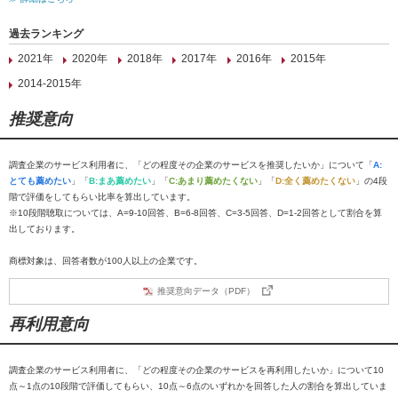
過去ランキング
2021年
2020年
2018年
2017年
2016年
2015年
2014-2015年
推奨意向
調査企業のサービス利用者に、「どの程度その企業のサービスを推奨したいか」について「
A:
とても薦めたい
」「
B:まあ薦めたい
」「
C:あまり薦めたくない
」「
D:全く薦めたくない
」の4段
階で評価をしてもらい比率を算出しています。
※10段階聴取については、A=9-10回答、B=6-8回答、C=3-5回答、D=1-2回答として割合を算
出しております。
商標対象は、回答者数が100人以上の企業です。
推奨意向データ（PDF）
再利用意向
調査企業のサービス利用者に、「どの程度その企業のサービスを再利用したいか」について10
点～1点の10段階で評価してもらい、10点～6点のいずれかを回答した人の割合を算出していま