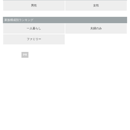
男性
女性
家族構成別ランキング
一人暮らし
夫婦のみ
ファミリー
PR