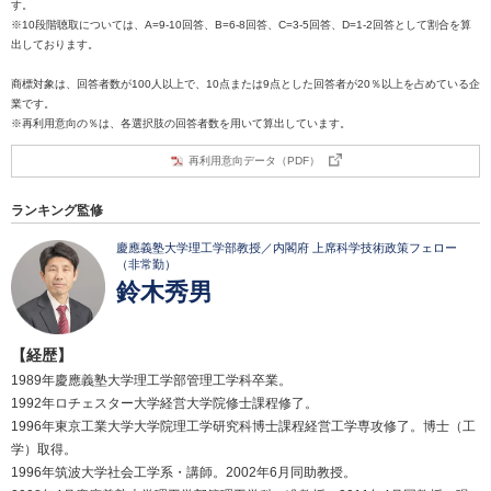
す。
※10段階聴取については、A=9-10回答、B=6-8回答、C=3-5回答、D=1-2回答として割合を算
出しております。
商標対象は、回答者数が100人以上で、10点または9点とした回答者が20％以上を占めている企
業です。
※再利用意向の％は、各選択肢の回答者数を用いて算出しています。
再利用意向データ（PDF）
ランキング監修
慶應義塾大学理工学部教授／内閣府 上席科学技術政策フェロー
（非常勤）
鈴木秀男
【経歴】
1989年慶應義塾大学理工学部管理工学科卒業。
1992年ロチェスター大学経営大学院修士課程修了。
1996年東京工業大学大学院理工学研究科博士課程経営工学専攻修了。博士（工
学）取得。
1996年筑波大学社会工学系・講師。2002年6月同助教授。