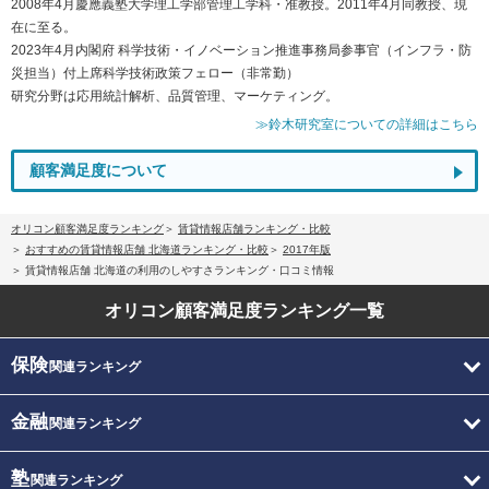
2008年4月慶應義塾大学理工学部管理工学科・准教授。2011年4月同教授、現
在に至る。
2023年4月内閣府 科学技術・イノベーション推進事務局参事官（インフラ・防
災担当）付上席科学技術政策フェロー（非常勤）
研究分野は応用統計解析、品質管理、マーケティング。
≫鈴木研究室についての詳細はこちら
顧客満足度について
オリコン顧客満足度ランキング
賃貸情報店舗ランキング・比較
おすすめの賃貸情報店舗 北海道ランキング・比較
2017年版
賃貸情報店舗 北海道の利用のしやすさランキング・口コミ情報
オリコン顧客満足度
ランキング一覧
保険
関連ランキング
金融
関連ランキング
塾
関連ランキング