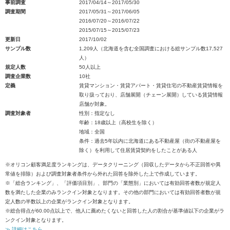
事前調査
2017/04/14～2017/05/30
調査期間
2017/05/31～2017/06/05
2016/07/20～2016/07/22
2015/07/15～2015/07/23
更新日
2017/10/02
サンプル数
1,209人（北海道を含む全国調査における総サンプル数17,527
人）
規定人数
50人以上
調査企業数
10社
定義
賃貸マンション・賃貸アパート・賃貸住宅の不動産賃貸情報を
取り扱っており、店舗展開（チェーン展開）している賃貸情報
店舗が対象。
調査対象者
性別：指定なし
年齢：18歳以上（高校生を除く）
地域：全国
条件：過去5年以内に北海道にある不動産屋（街の不動産屋を
除く）を利用して住居賃貸契約をしたことがある人
※オリコン顧客満足度ランキングは、データクリーニング（回収したデータから不正回答や異
常値を排除）および調査対象者条件から外れた回答を除外した上で作成しています。
※「総合ランキング」、「評価項目別」、部門の「業態別」においては有効回答者数が規定人
数を満たした企業のみランクイン対象となります。その他の部門においては有効回答者数が規
定人数の半数以上の企業がランクイン対象となります。
※総合得点が60.00点以上で、他人に薦めたくないと回答した人の割合が基準値以下の企業がラ
ンクイン対象となります。
≫ 詳細はこちら