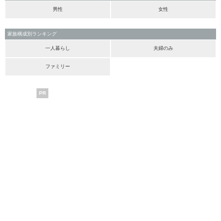
男性
女性
家族構成別ランキング
一人暮らし
夫婦のみ
ファミリー
PR