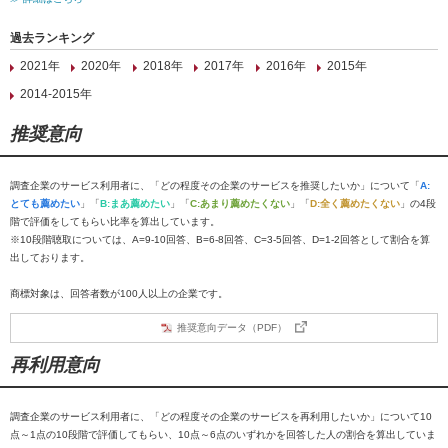
過去ランキング
2021年
2020年
2018年
2017年
2016年
2015年
2014-2015年
推奨意向
調査企業のサービス利用者に、「どの程度その企業のサービスを推奨したいか」について「
A:
とても薦めたい
」「
B:まあ薦めたい
」「
C:あまり薦めたくない
」「
D:全く薦めたくない
」の4段
階で評価をしてもらい比率を算出しています。
※10段階聴取については、A=9-10回答、B=6-8回答、C=3-5回答、D=1-2回答として割合を算
出しております。
商標対象は、回答者数が100人以上の企業です。
推奨意向データ（PDF）
再利用意向
調査企業のサービス利用者に、「どの程度その企業のサービスを再利用したいか」について10
点～1点の10段階で評価してもらい、10点～6点のいずれかを回答した人の割合を算出していま