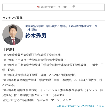
再利用意向データ（PDF）
ランキング監修
慶應義塾大学理工学部教授／内閣府 上席科学技術政策フェロー
（非常勤）
鈴木秀男
【経歴】
1989年慶應義塾大学理工学部管理工学科卒業。
1992年ロチェスター大学経営大学院修士課程修了。
1996年東京工業大学大学院理工学研究科博士課程経営工学専攻修了。博士（工
学）取得。
1996年筑波大学社会工学系・講師。2002年6月同助教授。
2008年4月慶應義塾大学理工学部管理工学科・准教授。2011年4月同教授、現
在に至る。
2023年4月内閣府 科学技術・イノベーション推進事務局参事官（インフラ・防
災担当）付上席科学技術政策フェロー（非常勤）
研究分野は応用統計解析、品質管理、マーケティング。
≫鈴木研究室についての詳細はこちら