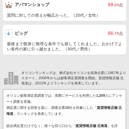
アパマンショップ
69
.04
点
質問に対しての答えが幅広かった。（20代／女性）
ビッグ
66
.79
点
最後まで親身に無理な条件でも探してくれました。おかげでよ
い条件の家に引っ越せました。（30代／男性）
オリコンランキングは、株式会社オリコンを前身企業に1967年より
スタート。2006年からは顧客満足度調査を開始。賃貸情報店舗 北
海道は、2015年よりランキングを発表しています。
オリコン顧客満足度調査では、実際にサービスを利用した
1,209
人にアンケ
ート調査を実施。
満足度に関する回答を基に、調査企業
10
社を対象にした「
賃貸情報店舗 北
海道
」ランキングを発表しています。
総合満足度だけでなく、様々な切り口から「
賃貸情報店舗 北海道
」を評