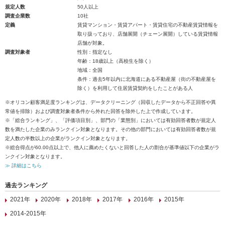
規定人数
50人以上
調査企業数
10社
定義
賃貸マンション・賃貸アパート・賃貸住宅の不動産賃貸情報を
取り扱っており、店舗展開（チェーン展開）している賃貸情報
店舗が対象。
調査対象者
性別：指定なし
年齢：18歳以上（高校生を除く）
地域：全国
条件：過去5年以内に北海道にある不動産屋（街の不動産屋を
除く）を利用して住居賃貸契約をしたことがある人
※オリコン顧客満足度ランキングは、データクリーニング（回収したデータから不正回答や異
常値を排除）および調査対象者条件から外れた回答を除外した上で作成しています。
※「総合ランキング」、「評価項目別」、部門の「業態別」においては有効回答者数が規定人
数を満たした企業のみランクイン対象となります。その他の部門においては有効回答者数が規
定人数の半数以上の企業がランクイン対象となります。
※総合得点が60.00点以上で、他人に薦めたくないと回答した人の割合が基準値以下の企業がラ
ンクイン対象となります。
≫ 詳細はこちら
過去ランキング
2021年
2020年
2018年
2017年
2016年
2015年
2014-2015年