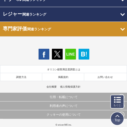
レジャー
関連ランキング
専門家評価
関連ランキング
オリコン顧客満足度調査とは
調査方法
掲載規約
お問い合わせ
会社概要
個人情報保護方針
引用・転載について
もくじ
利用者の声について
当サイトで公開されている情報（文字、写真、イラスト、画像データ等）及びこれらの配置・
編集および構造などについての著作権は株式会社oricon MEに帰属しております。
クッキーの使用について
当サイトに掲載している内容はすべてサービスの利用者が提出された見解・感想です。
これらの情報を権利者の許可なく無断転載・複製などの二次利用を行うことは固く禁じており
Top
弊社が内容について正確性を含め一切保証するものではありません。
ます。
このサイトでは Cookie を使用して、ユーザーに合わせたコンテンツや広告の表示、ソーシャル
© oricon ME inc.
弊社の見解・ 意見ではないことをご理解いただいた上でご覧ください。