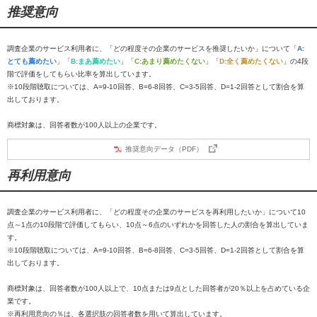
推奨意向
調査企業のサービス利用者に、「どの程度その企業のサービスを推奨したいか」について「
A:
とても薦めたい
」「
B:まあ薦めたい
」「
C:あまり薦めたくない
」「
D:全く薦めたくない
」の4段
階で評価をしてもらい比率を算出しています。
※10段階聴取については、A=9-10回答、B=6-8回答、C=3-5回答、D=1-2回答として割合を算
出しております。
商標対象は、回答者数が100人以上の企業です。
推奨意向データ（PDF）
再利用意向
調査企業のサービス利用者に、「どの程度その企業のサービスを再利用したいか」について10
点～1点の10段階で評価してもらい、10点～6点のいずれかを回答した人の割合を算出していま
す。
※10段階聴取については、A=9-10回答、B=6-8回答、C=3-5回答、D=1-2回答として割合を算
出しております。
商標対象は、回答者数が100人以上で、10点または9点とした回答者が20％以上を占めている企
業です。
※再利用意向の％は、各選択肢の回答者数を用いて算出しています。