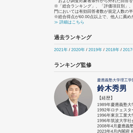
および調査対象者条件から外れた回答を
※「総合ランキング」、「評価項目別」、
門においては有効回答者数が規定人数の半
※総合得点が60.00点以上で、他人に
≫ 詳細はこちら
過去ランキング
2021年
/
2020年
/
2019年
/
2018年
/
201
ランキング監修
慶應義塾大学理工学
鈴木秀男
【経歴】
1989年慶應義塾
1992年ロチェス
1996年東京工業
1996年筑波大学
2008年4月慶應
2023年4月内閣