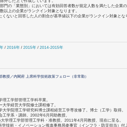
除外した上で作成しています。
部門の「業態別」においては有効回答者数が規定人数を満たした企業の
数以上の企業がランクイン対象となります。
薦めたくないと回答した人の割合が基準値以下の企業がランクイン対象とな
7年
/
2016年
/
2015年
/
2014-2015年
部教授／内閣府 上席科学技術政策フェロー（非常勤）
大学理工学部管理工学科卒業。
ター大学経営大学院修士課程修了。
大学大学院理工学研究科博士課程経営工学専攻修了。博士（工学）取得。
社会工学系・講師。2002年6月同助教授。
義塾大学理工学部管理工学科・准教授。2011年4月同教授、現在に至る。
府 科学技術・イノベーション推進事務局参事官（インフラ・防災担当）