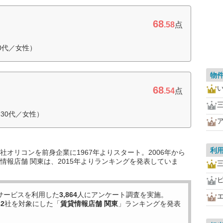
68
.58
点
0代／女性）
物
68
.54
点
30代／女性）
利
オリコンを前身企業に1967年よりスタート。2006年から
情報店舗 関東は、2015年よりランキングを発表していま
サービスを利用した
3,864
人にアンケート調査を実施。
32
社を対象にした「
賃貸情報店舗 関東
」ランキングを発表