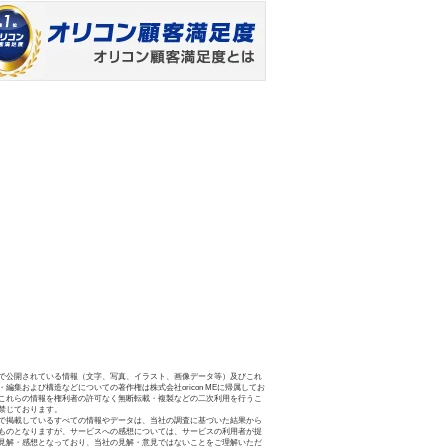
で公開されている情報（文字、写真、イラスト、画像データ等）及びこれ
・編集および構造などについての著作権は株式会社oricon MEに帰属してお
これらの情報を権利者の許可なく無断転載・複製などの二次利用を行うこ
禁じております。
で掲載しているすべての情報やデータは、当社の調査に基づいた結果から
ものとなりますが、サービスへの感想については、サービスの利用者が提
見解・感想となっており、当社の見解・意見ではないことをご理解いただ