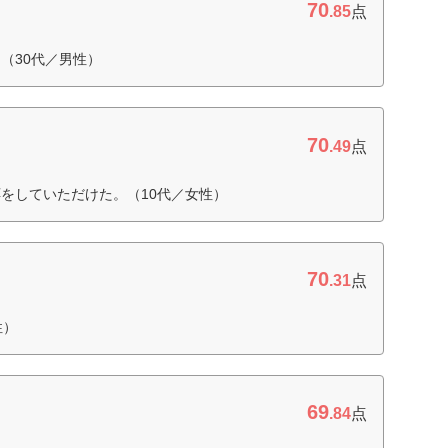
70
.85
点
（30代／男性）
70
.49
点
をしていただけた。（10代／女性）
70
.31
点
性）
69
.84
点