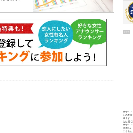
PR
当サイト
らの配置
ります。
とは固く
当サイト
作成した
出された