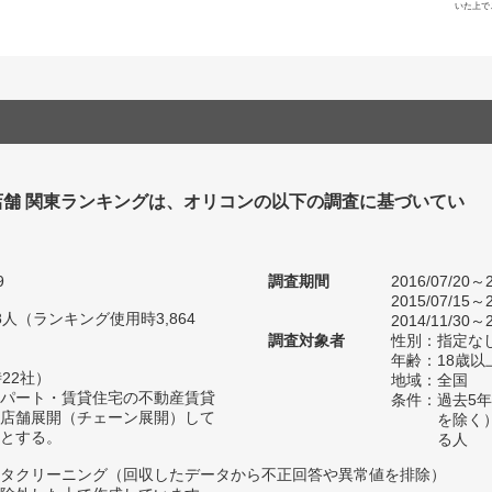
いた上で
店舗 関東ランキングは、オリコンの以下の調査に基づいてい
9
調査期間
2016/07/20～2
2015/07/15～2
18人（ランキング使用時3,864
2014/11/30～2
調査対象者
性別：指定な
年齢：18歳以
22社）
地域：全国
パート・賃貸住宅の不動産賃貸
条件：過去5
店舗展開（チェーン展開）して
を除く
とする。
る人
タクリーニング（回収したデータから不正回答や異常値を排除）