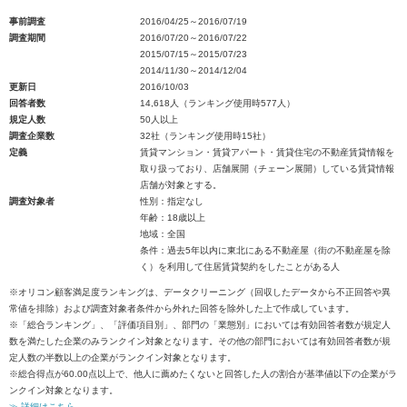
事前調査
2016/04/25～2016/07/19
調査期間
2016/07/20～2016/07/22
2015/07/15～2015/07/23
2014/11/30～2014/12/04
更新日
2016/10/03
回答者数
14,618人（ランキング使用時577人）
規定人数
50人以上
調査企業数
32社（ランキング使用時15社）
定義
賃貸マンション・賃貸アパート・賃貸住宅の不動産賃貸情報を
取り扱っており、店舗展開（チェーン展開）している賃貸情報
店舗が対象とする。
調査対象者
性別：指定なし
年齢：18歳以上
地域：全国
条件：過去5年以内に東北にある不動産屋（街の不動産屋を除
く）を利用して住居賃貸契約をしたことがある人
※オリコン顧客満足度ランキングは、データクリーニング（回収したデータから不正回答や異
常値を排除）および調査対象者条件から外れた回答を除外した上で作成しています。
※「総合ランキング」、「評価項目別」、部門の「業態別」においては有効回答者数が規定人
数を満たした企業のみランクイン対象となります。その他の部門においては有効回答者数が規
定人数の半数以上の企業がランクイン対象となります。
※総合得点が60.00点以上で、他人に薦めたくないと回答した人の割合が基準値以下の企業がラ
ンクイン対象となります。
≫ 詳細はこちら