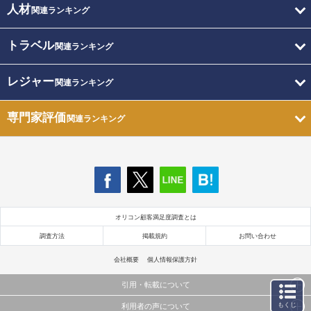
人材
関連ランキング
トラベル
関連ランキング
レジャー
関連ランキング
専門家評価
関連ランキング
オリコン顧客満足度調査とは
調査方法
掲載規約
お問い合わせ
会社概要
個人情報保護方針
引用・転載について
もくじ
利用者の声について
当サイトで公開されている情報（文字、写真、イラスト、画像データ等）及びこれらの配置・