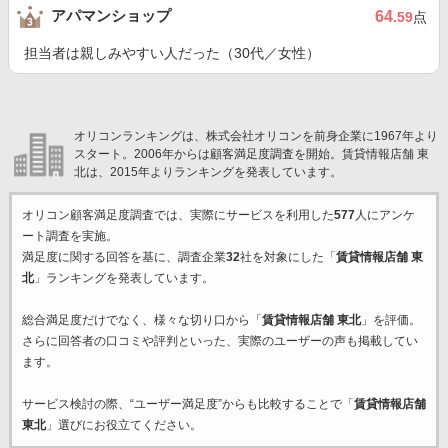
アパマンショップ
64
.59
点
担当者は親しみやすい人だった（30代／女性）
オリコンランキングは、株式会社オリコンを前身企業に1967年より
スタート。2006年からは顧客満足度調査を開始。賃貸情報店舗 東
北は、2015年よりランキングを発表しています。
オリコン顧客満足度調査では、実際にサービスを利用した
577
人にアンケ
ート調査を実施。
満足度に関する回答を基に、調査企業
32
社を対象にした「
賃貸情報店舗 東
北
」ランキングを発表しています。
総合満足度だけでなく、様々な切り口から「
賃貸情報店舗 東北
」を評価。
さらに回答者の口コミや評判といった、実際のユーザーの声も掲載してい
ます。
サービス検討の際、“ユーザー満足度”からも比較することで「
賃貸情報店舗
東北
」選びにお役立てください。