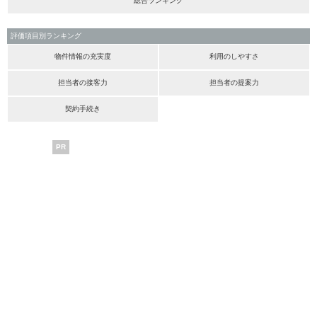
総合ランキング
評価項目別ランキング
物件情報の充実度
利用のしやすさ
担当者の接客力
担当者の提案力
契約手続き
PR