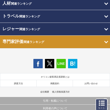
人材
関連ランキング
トラベル
関連ランキング
レジャー
関連ランキング
専門家評価
関連ランキング
オリコン顧客満足度調査とは
調査方法
掲載規約
お問い合わせ
会社概要
個人情報保護方針
引用・転載について
もくじ
利用者の声について
当サイトで公開されている情報（文字、写真、イラスト、画像データ等）及びこれらの配置・