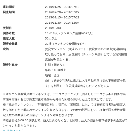
事前調査
2016/04/25～2016/07/19
調査期間
2016/07/20～2016/07/22
2015/07/15～2015/07/23
2014/11/30～2014/12/04
更新日
2016/10/03
回答者数
14,618人（ランキング使用時577人）
規定人数
50人以上
調査企業数
32社（ランキング使用時15社）
定義
賃貸マンション・賃貸アパート・賃貸住宅の不動産賃貸情報を
取り扱っており、店舗展開（チェーン展開）している賃貸情報
店舗が対象とする。
調査対象者
性別：指定なし
年齢：18歳以上
地域：全国
条件：過去5年以内に東北にある不動産屋（街の不動産屋を除
く）を利用して住居賃貸契約をしたことがある人
※オリコン顧客満足度ランキングは、データクリーニング（回収したデータから不正回答や異
常値を排除）および調査対象者条件から外れた回答を除外した上で作成しています。
※「総合ランキング」、「評価項目別」、部門の「業態別」においては有効回答者数が規定人
数を満たした企業のみランクイン対象となります。その他の部門においては有効回答者数が規
定人数の半数以上の企業がランクイン対象となります。
※総合得点が60.00点以上で、他人に薦めたくないと回答した人の割合が基準値以下の企業がラ
ンクイン対象となります。
≫ 詳細はこちら