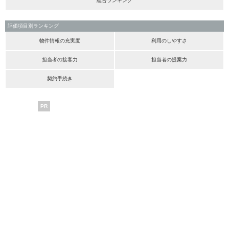
総合ランキング
評価項目別ランキング
物件情報の充実度
利用のしやすさ
担当者の接客力
担当者の提案力
契約手続き
PR