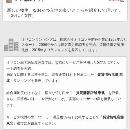
新しい物件、なおかつ立地の良いところを紹介して頂いた。
（30代／女性）
オリコンランキングは、株式会社オリコンを前身企業に1967年より
スタート。2006年からは顧客満足度調査を開始。賃貸情報店舗 東
北は、2015年よりランキングを発表しています。
オリコン顧客満足度調査では、実際にサービスを利用した
577
人にアンケ
ート調査を実施。
満足度に関する回答を基に、調査企業
32
社を対象にした「
賃貸情報店舗 東
北
」ランキングを発表しています。
総合満足度だけでなく、様々な切り口から「
賃貸情報店舗 東北
」を評価。
さらに回答者の口コミや評判といった、実際のユーザーの声も掲載してい
ます。
サービス検討の際、“ユーザー満足度”からも比較することで「
賃貸情報店舗
東北
」選びにお役立てください。