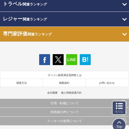
トラベル
関連ランキング
レジャー
関連ランキング
専門家評価
関連ランキング
オリコン顧客満足度調査とは
調査方法
掲載規約
お問い合わせ
会社概要
個人情報保護方針
引用・転載について
もくじ
利用者の声について
当サイトで公開されている情報（文字、写真、イラスト、画像データ等）及びこれらの配置・
編集および構造などについての著作権は株式会社oricon MEに帰属しております。
クッキーの使用について
当サイトに掲載している内容はすべてサービスの利用者が提出された見解・感想です。
これらの情報を権利者の許可なく無断転載・複製などの二次利用を行うことは固く禁じており
Top
弊社が内容について正確性を含め一切保証するものではありません。
ます。