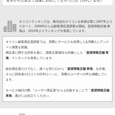
見学から入居まで迅速に対応してもらった点（20代／女性）
オリコンランキングは、株式会社オリコンを前身企業に1967年より
スタート。2006年からは顧客満足度調査を開始。賃貸情報店舗 東
海は、2015年よりランキングを発表しています。
オリコン顧客満足度調査では、実際にサービスを利用した
1,728
人にアンケ
ート調査を実施。
満足度に関する回答を基に、調査企業
32
社を対象にした「
賃貸情報店舗 東
海
」ランキングを発表しています。
総合満足度だけでなく、様々な切り口から「
賃貸情報店舗 東海
」を評価。
さらに回答者の口コミや評判といった、実際のユーザーの声も掲載してい
ます。
サービス検討の際、“ユーザー満足度”からも比較することで「
賃貸情報店舗
東海
」選びにお役立てください。