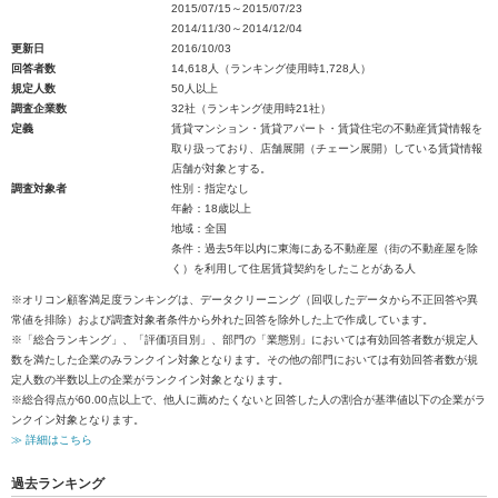
2015/07/15～2015/07/23
2014/11/30～2014/12/04
更新日
2016/10/03
回答者数
14,618人（ランキング使用時1,728人）
規定人数
50人以上
調査企業数
32社（ランキング使用時21社）
定義
賃貸マンション・賃貸アパート・賃貸住宅の不動産賃貸情報を
取り扱っており、店舗展開（チェーン展開）している賃貸情報
店舗が対象とする。
調査対象者
性別：指定なし
年齢：18歳以上
地域：全国
条件：過去5年以内に東海にある不動産屋（街の不動産屋を除
く）を利用して住居賃貸契約をしたことがある人
※オリコン顧客満足度ランキングは、データクリーニング（回収したデータから不正回答や異
常値を排除）および調査対象者条件から外れた回答を除外した上で作成しています。
※「総合ランキング」、「評価項目別」、部門の「業態別」においては有効回答者数が規定人
数を満たした企業のみランクイン対象となります。その他の部門においては有効回答者数が規
定人数の半数以上の企業がランクイン対象となります。
※総合得点が60.00点以上で、他人に薦めたくないと回答した人の割合が基準値以下の企業がラ
ンクイン対象となります。
≫ 詳細はこちら
過去ランキング