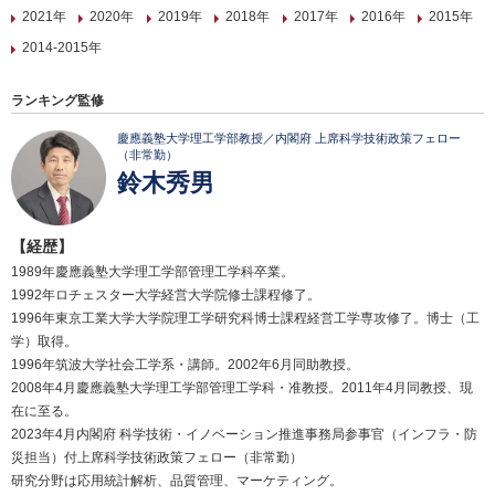
2021年
2020年
2019年
2018年
2017年
2016年
2015年
2014-2015年
ランキング監修
慶應義塾大学理工学部教授／内閣府 上席科学技術政策フェロー
（非常勤）
鈴木秀男
【経歴】
1989年慶應義塾大学理工学部管理工学科卒業。
1992年ロチェスター大学経営大学院修士課程修了。
1996年東京工業大学大学院理工学研究科博士課程経営工学専攻修了。博士（工
学）取得。
1996年筑波大学社会工学系・講師。2002年6月同助教授。
2008年4月慶應義塾大学理工学部管理工学科・准教授。2011年4月同教授、現
在に至る。
2023年4月内閣府 科学技術・イノベーション推進事務局参事官（インフラ・防
災担当）付上席科学技術政策フェロー（非常勤）
研究分野は応用統計解析、品質管理、マーケティング。