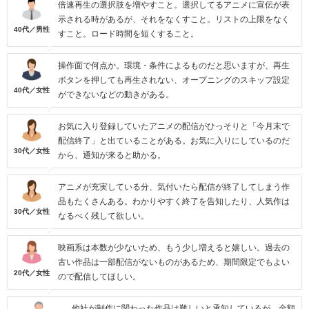
倍速再生の選択肢を増やすこと。選択してるアニメに宣伝が表
示される時があるが、それをなくすこと。リストの上限をなく
40代／男性
すこと。ロード時間を短くすること。
操作面で何点か。環境・条件によるものだと思いますが、再生
ボタンを押しても再生されない、オープニングのスキップ設定
40代／女性
ができないなどの動きがある。
お気に入り登録していたアニメの配信がひっそりと「今月末で
配信終了」と出ていることがある。お気に入りにしているのだ
30代／女性
から、通知が来ると助かる。
アニメが充実している分、気付いたら配信が終了してしまう作
品もたくさんある。わかりやすく終了を告知したり、人気作は
30代／女性
なるべく残して欲しい。
映画系は本数が少ないため、もう少し増えると嬉しい。過去の
古い作品は一部配信がないものがあるため、期間限定でもよい
20代／女性
ので配信してほしい。
他社が制作に関わった作品は難しいと承知しているが、金額