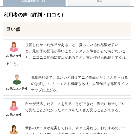
利用者の声（
18
）
得点
件
利用者の声（評判・口コミ）
良い点
視聴したかった作品があること。扱っている作品数が多いこ
と。最新作の配信が早いこと。システム障害がとても少ないこ
20代／女性
と。ニコニコ動画に支店があること。古い作品も配信してくれ
ること。
低価格料金で、見たいと思うアニメ作品がたくさん見られる
のは嬉しい。リクエスト機能もあり、人気作品は都度ライン
60代以上／男性
ナップに上がる。
自分が見逃したアニメを見ることができた。過去に放送してい
て見たことがなかったアニメをたくさん見ることができる。
20代／女性
新作のアニメが充実しており、すぐに見れる。おすすめのアニ