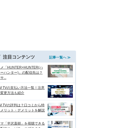
注目コンテンツ
記事一覧へ ≫
メ「HUNTER×HUNTER(ハ
ーハンター)」の配信先は？
...
M TVの支払い方法一覧！注意
や変更方法も紹介
M TVの評判は？口コミから特
、メリット・デメリットを解説
ラマ「半沢直樹」を視聴できる