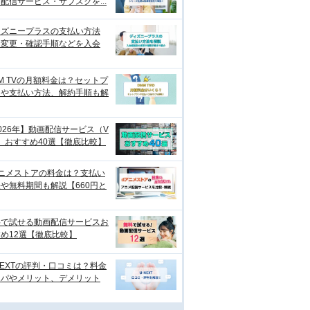
配信サービス・サブスクを...
ィズニープラスの支払い方法
？変更・確認手順などを入会
M TVの月額料金は？セットプ
ンや支払い方法、解約手順も解
026年】動画配信サービス（V
）おすすめ40選【徹底比較】
アニメストアの料金は？支払い
や無料期間も解説【660円と
料で試せる動画配信サービスお
め12選【徹底比較】
NEXTの評判・口コミは？料金
スパやメリット、デメリット