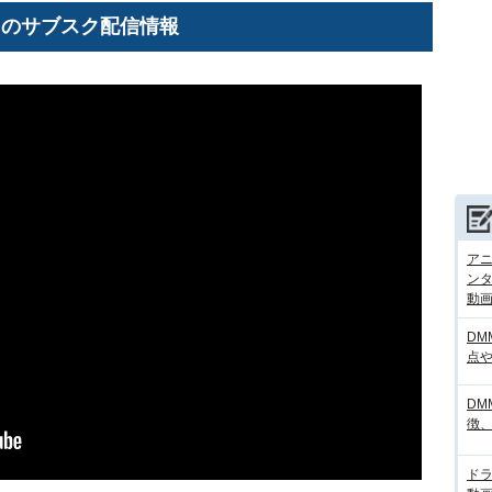
」のサブスク配信情報
アニ
ンタ
動画サ
DM
点
DM
徴
ド