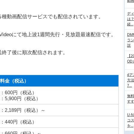
動画
デ
各種動画配信サービスでも配信されています。
は
経...
rime Videoにて地上波1週間先行・見放題最速配信です。
DM
ラ
説
送終了後に順次配信されます。
【2
OD
d
料金（税込）
方法
7...
：600円（税込）
無
：5,900円（税込）
すす
：2,189円（税込）～
U-
コ
：440円（税込）
を...
：660円（税込）～