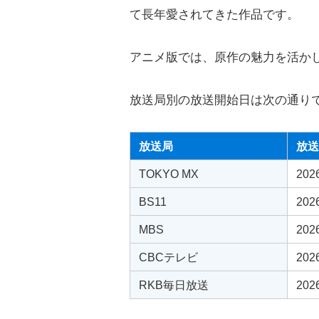
て長年愛されてきた作品です。
アニメ版では、原作の魅力を活か
放送局別の放送開始日は次の通り
放送局
放送
TOKYO MX
20
BS11
20
MBS
20
CBCテレビ
20
RKB毎日放送
20