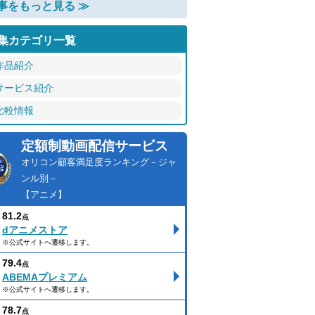
事をもっと見る ≫
集カテゴリ一覧
作品紹介
サービス紹介
比較情報
定額制動画配信サービス
オリコン顧客満足度ランキング－ジャ
ンル別－
【アニメ】
81.2
点
dアニメストア
※公式サイトへ遷移します。
79.4
点
ABEMAプレミアム
※公式サイトへ遷移します。
78.7
点