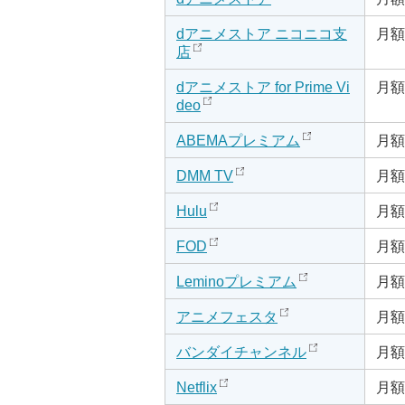
dアニメストア ニコニコ支
月額
店
dアニメストア for Prime Vi
月額
deo
ABEMAプレミアム
月額
DMM TV
月額
Hulu
月額
FOD
月額
Leminoプレミアム
月額
アニメフェスタ
月額
バンダイチャンネル
月額
Netflix
月額