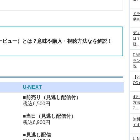
ド
動画
デ
は
パービュー）とは？意味や購入・視聴方法なを解説！
経...
DM
ラ
説
【2
OD
U-NEXT
■前売り（見逃し配信付）
d
方法
税込6,500円
7...
■当日（見逃し配信付）
無
税込6,900円
すす
■見逃し配信
U-