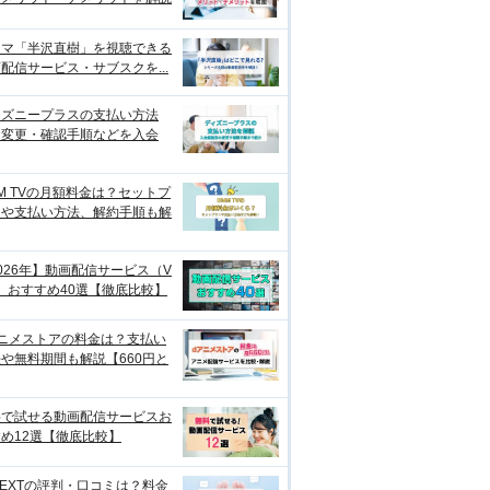
ラマ「半沢直樹」を視聴できる
配信サービス・サブスクを...
ィズニープラスの支払い方法
？変更・確認手順などを入会
M TVの月額料金は？セットプ
ンや支払い方法、解約手順も解
026年】動画配信サービス（V
）おすすめ40選【徹底比較】
アニメストアの料金は？支払い
や無料期間も解説【660円と
料で試せる動画配信サービスお
め12選【徹底比較】
NEXTの評判・口コミは？料金