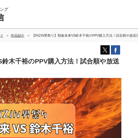
ング
信
ド
作品紹介
【RIZIN男祭り】朝倉未来VS鈴木千裕のPPV購入方法！試合順や放送
VS鈴木千裕のPPV購入方法！試合順や放送