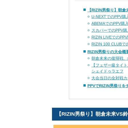
【RIZIN男祭り】朝
U-NEXTでのPPV
ABEMAでのPPV購
スカパーでのPPV
RIZIN LIVEでのP
RIZIN 100 CLU
RIZIN男祭りの大会概
朝倉未来の復帰戦、
【フェザー級タイト
シェイドゥラエフ
大会当日の全対戦カ
PPVでRIZIN男祭り
【RIZIN男祭り】朝倉未来VS