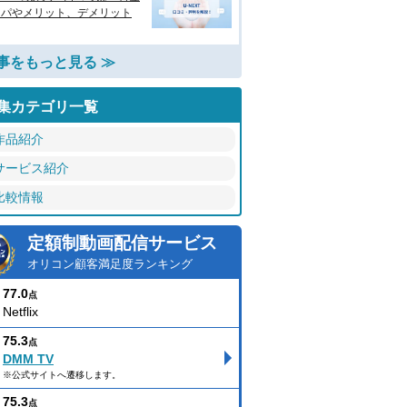
スパやメリット、デメリット
事をもっと見る ≫
集カテゴリ一覧
作品紹介
サービス紹介
比較情報
定額制動画配信サービス
オリコン顧客満足度ランキング
77.0
点
Netflix
75.3
点
DMM TV
※公式サイトへ遷移します。
75.3
点