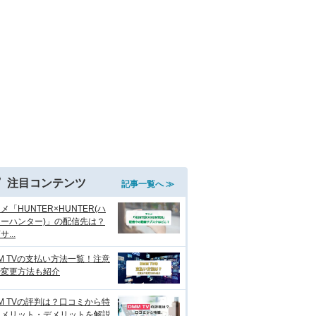
注目コンテンツ
記事一覧へ ≫
メ「HUNTER×HUNTER(ハ
ーハンター)」の配信先は？
...
M TVの支払い方法一覧！注意
や変更方法も紹介
M TVの評判は？口コミから特
、メリット・デメリットを解説