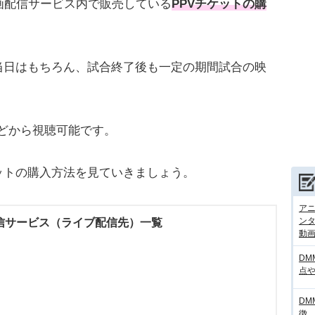
画配信サービス内で販売している
PPVチケットの購
当日はもちろん、試合終了後も一定の期間試合の映
どから視聴可能です。
ットの購入方法を見ていきましょう。
アニ
ンタ
配信サービス（ライブ配信先）一覧
動画サ
DM
点
DM
徴