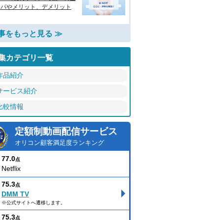
スパやメリット、デメリット
事をもっと見る ≫
集カテゴリ一覧
作品紹介
サービス紹介
比較情報
定額制動画配信サービス
オリコン顧客満足度ランキング
77.0
点
Netflix
75.3
点
DMM TV
※公式サイトへ遷移します。
75.3
点