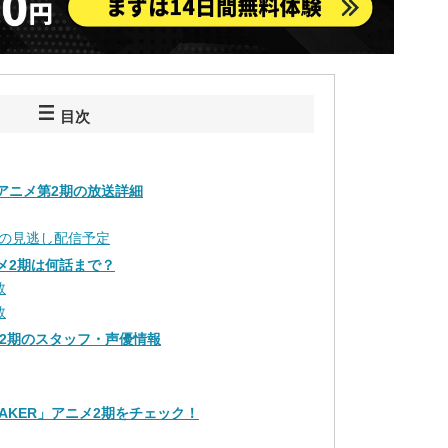
目次
R」アニメ第2期の放送詳細
の見逃し配信予定
アニメ2期は何話まで？
数
数
ニメ2期のスタッフ・声優情報
EAKER」アニメ2期をチェック！