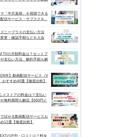
ラマ「半沢直樹」を視聴できる
配信サービス・サブスクを...
ィズニープラスの支払い方法
？変更・確認手順などを入会
M TVの月額料金は？セットプ
ンや支払い方法、解約手順も解
026年】動画配信サービス（V
）おすすめ40選【徹底比較】
アニメストアの料金は？支払い
や無料期間も解説【660円と
料で試せる動画配信サービスお
め12選【徹底比較】
NEXTの評判・口コミは？料金