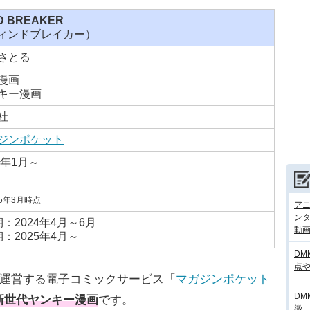
D BREAKER
ィンドブレイカー）
さとる
漫画
キー漫画
社
ジンポケット
1年1月～
25年3月時点
アニ
ンタ
期：2024年4月～6月
動画サ
期：2025年4月～
DM
点
談社が運営する電子コミックサービス「
マガジンポケット
DM
新世代ヤンキー漫画
です。
徴