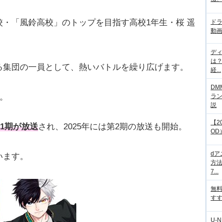
・「風鈴高校」のトップを目指す高校1年生・桜 遥
ド
動画
デ
は
る集団の一員として、熱いバトルを繰り広げます。
経...
DM
破。
ラ
説
【2
第1期が放送
され、2025年には第2期の放送も開始。
OD
d
います。
方法
7...
無
すす
U-