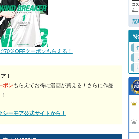
コ
を...
記
特
で70％OFFクーポンもらえる！
モア！
クーポン
もらえてお得に漫画が買える！さらに作品
ク
！
クシーモア公式サイトから！