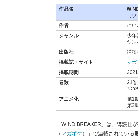
作品名
WIN
（ウ
作者
にい
ジャンル
少年
ヤン
出版社
講談
掲載誌・サイト
マガ
掲載期間
202
巻数
21巻
※20
アニメ化
第1
第2
「WIND BREAKER」は、講
（マガポケ）
」で連載されている