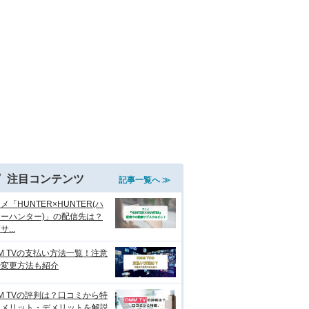
注目コンテンツ
記事一覧へ ≫
メ「HUNTER×HUNTER(ハ
ーハンター)」の配信先は？
...
M TVの支払い方法一覧！注意
や変更方法も紹介
M TVの評判は？口コミから特
、メリット・デメリットを解説