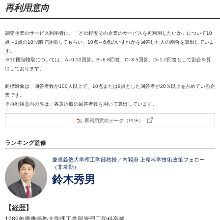
再利用意向
調査企業のサービス利用者に、「どの程度その企業のサービスを再利用したいか」について10
点～1点の10段階で評価してもらい、10点～6点のいずれかを回答した人の割合を算出していま
す。
※10段階聴取については、A=9-10回答、B=6-8回答、C=3-5回答、D=1-2回答として割合を算
出しております。
商標対象は、回答者数が100人以上で、10点または9点とした回答者が20％以上を占めている企
業です。
※再利用意向の％は、各選択肢の回答者数を用いて算出しています。
再利用意向データ（PDF）
ランキング監修
慶應義塾大学理工学部教授／内閣府 上席科学技術政策フェロー
（非常勤）
鈴木秀男
【経歴】
1989年慶應義塾大学理工学部管理工学科卒業。