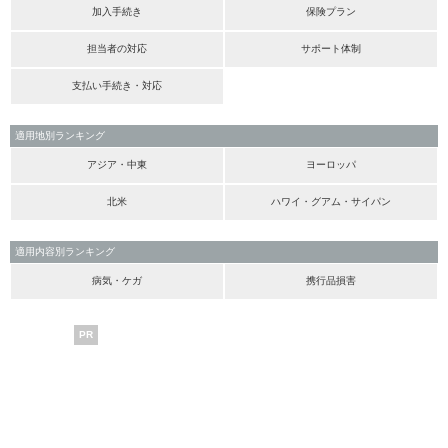
加入手続き
保険プラン
担当者の対応
サポート体制
支払い手続き・対応
適用地別ランキング
アジア・中東
ヨーロッパ
北米
ハワイ・グアム・サイパン
適用内容別ランキング
病気・ケガ
携行品損害
PR