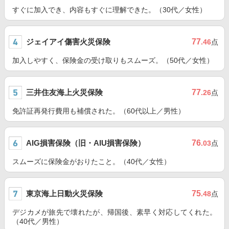
すぐに加入でき、内容もすぐに理解できた。（30代／女性）
ジェイアイ傷害火災保険
77
.46
点
加入しやすく、保険金の受け取りもスムーズ。（50代／女性）
三井住友海上火災保険
77
.26
点
免許証再発行費用も補償された。（60代以上／男性）
AIG損害保険（旧・AIU損害保険）
76
.03
点
スムーズに保険金がおりたこと。（40代／女性）
東京海上日動火災保険
75
.48
点
デジカメが旅先で壊れたが、帰国後、素早く対応してくれた。
（40代／男性）