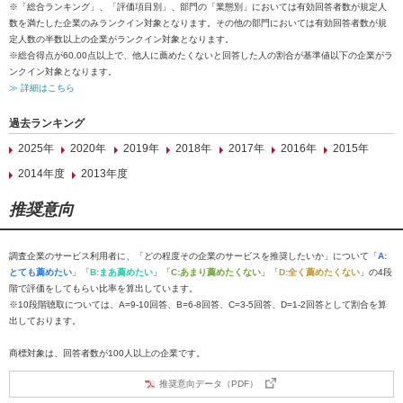
※「総合ランキング」、「評価項目別」、部門の「業態別」においては有効回答者数が規定人
数を満たした企業のみランクイン対象となります。その他の部門においては有効回答者数が規
定人数の半数以上の企業がランクイン対象となります。
※総合得点が60.00点以上で、他人に薦めたくないと回答した人の割合が基準値以下の企業がラ
ンクイン対象となります。
≫ 詳細はこちら
過去ランキング
2025年
2020年
2019年
2018年
2017年
2016年
2015年
2014年度
2013年度
推奨意向
調査企業のサービス利用者に、「どの程度その企業のサービスを推奨したいか」について「
A:
とても薦めたい
」「
B:まあ薦めたい
」「
C:あまり薦めたくない
」「
D:全く薦めたくない
」の4段
階で評価をしてもらい比率を算出しています。
※10段階聴取については、A=9-10回答、B=6-8回答、C=3-5回答、D=1-2回答として割合を算
出しております。
商標対象は、回答者数が100人以上の企業です。
推奨意向データ（PDF）