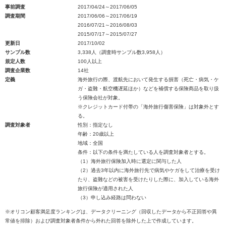
事前調査
2017/04/24～2017/06/05
調査期間
2017/06/06～2017/06/19
2016/07/21～2016/08/03
2015/07/17～2015/07/27
更新日
2017/10/02
サンプル数
3,338人（調査時サンプル数3,958人）
規定人数
100人以上
調査企業数
14社
定義
海外旅行の際、渡航先において発生する損害（死亡・病気・ケ
ガ・盗難・航空機遅延ほか）などを補償する保険商品を取り扱
う保険会社が対象。
※クレジットカード付帯の「海外旅行傷害保険」は対象外とす
る。
調査対象者
性別：指定なし
年齢：20歳以上
地域：全国
条件：以下の条件を満たしている人を調査対象者とする。
（1）海外旅行保険加入時に選定に関与した人
（2）過去3年以内に海外旅行先で病気やケガをして治療を受け
たり、盗難などの被害を受けたりした際に、加入している海外
旅行保険が適用された人
（3）申し込み経路は問わない
※オリコン顧客満足度ランキングは、データクリーニング（回収したデータから不正回答や異
常値を排除）および調査対象者条件から外れた回答を除外した上で作成しています。