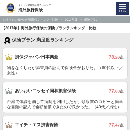
オリコン顧客満足度ランキング
海外旅行保険
おすすめの海外旅行保険ランキング・比較
2017年版
保険プラン
【2017年】海外旅行保険の保険プランランキング・比較
保険プラン 満足度ランキング
損保ジャパン日本興亜
78
.26
点
物をなくしたが添乗員の証明で保険金がおりた。（60代以上／
女性）
あいおいニッセイ同和損害保険
77
.63
点
台湾で体調を崩して病院を利用したが、領収書のコピーと簡単
な書類の記入で全額補償できたので良かった。（40代／男性）
エイチ・エス損害保険
77
.47
点