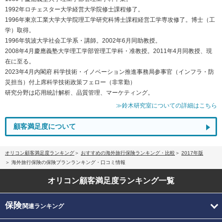
1992年ロチェスター大学経営大学院修士課程修了。
1996年東京工業大学大学院理工学研究科博士課程経営工学専攻修了。博士（工
学）取得。
1996年筑波大学社会工学系・講師。2002年6月同助教授。
2008年4月慶應義塾大学理工学部管理工学科・准教授。2011年4月同教授、現
在に至る。
2023年4月内閣府 科学技術・イノベーション推進事務局参事官（インフラ・防
災担当）付上席科学技術政策フェロー（非常勤）
研究分野は応用統計解析、品質管理、マーケティング。
≫鈴木研究室についての詳細はこちら
顧客満足度について
オリコン顧客満足度ランキング
おすすめの海外旅行保険ランキング・比較
2017年版
海外旅行保険の保険プランランキング・口コミ情報
オリコン顧客満足度
ランキング一覧
保険
関連ランキング