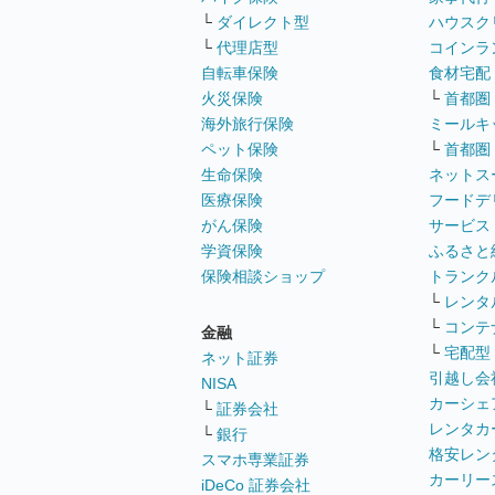
└
ダイレクト型
ハウスク
└
代理店型
コインラ
自転車保険
食材宅配
火災保険
└
首都圏
海外旅行保険
ミールキ
ペット保険
└
首都圏
生命保険
ネットス
医療保険
フードデ
がん保険
サービス
学資保険
ふるさと
保険相談ショップ
トランク
└
レンタ
└
コンテ
金融
└
宅配型
ネット証券
引越し会
NISA
カーシェ
└
証券会社
レンタカ
└
銀行
格安レン
スマホ専業証券
カーリー
iDeCo 証券会社