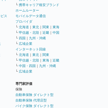
└
携帯キャリア格安ブランド
ホームルーター
ービス
モバイルデータ通信
ト
プロバイダ
└
北海道
｜
東北
｜
関東
｜
東海
└
甲信越・北陸
｜
近畿
｜
中国
└
四国
｜
九州・沖縄
職
└
広域企業
インターネット回線
遣
└
北海道
｜
東北
｜
関東
└
甲信越・北陸
｜
東海
｜
近畿
ス
└
中国・四国
｜
九州・沖縄
└
広域企業
専門家評価
ト
保険
自動車保険 ダイレクト型
自動車保険 代理店型
バイク保険 ダイレクト型