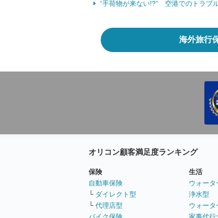
“手荷物が来ない!?” 空港でのトラ
海外旅行
オリコン顧客満足度ランキング
保険
生活
自動車保険
ウォータ
└
ダイレクト型
浄水型
└
代理店型
ウォータ
バイク保険
家事代行