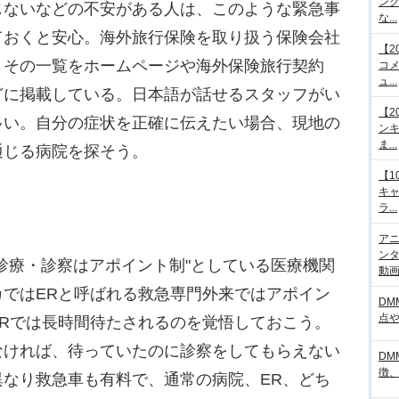
ング
じないなどの不安がある人は、このような緊急事
な...
ておくと安心。海外旅行保険を取り扱う保険会社
【2
、その一覧をホームページや海外保険旅行契約
コメ
ュ...
どに掲載している。日本語が話せるスタッフがい
【2
多い。自分の症状を正確に伝えたい場合、現地の
ンキ
ま...
通じる病院を探そう。
【1
キ
ラ...
アニ
ンタ
診療・診察はアポイント制"としている医療機関
動画サ
ではERと呼ばれる救急専門外来ではアポイン
DM
点
Rでは長時間待たされるのを覚悟しておこう。
なければ、待っていたのに診察をしてもらえない
DM
徴
なり救急車も有料で、通常の病院、ER、どち