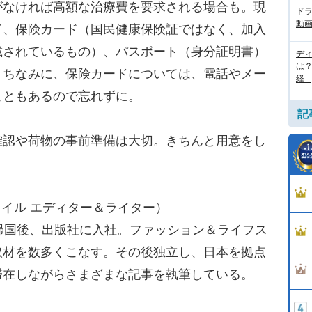
がなければ高額な治療費を要求される場合も。現
ド
動画
ド、保険カード（国民健康保険証ではなく、加入
載されているもの）、パスポート（身分証明書）
デ
は
。ちなみに、保険カードについては、電話やメー
経...
こともあるので忘れずに。
記
認や荷物の事前準備は大切。きちんと用意をし
。
フスタイル エディター＆ライター）
帰国後、出版社に入社。ファッション＆ライフス
取材を数多くこなす。その後独立し、日本を拠点
滞在しながらさまざまな記事を執筆している。