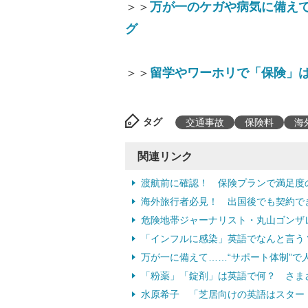
＞＞
万が一のケガや病気に備え
グ
＞＞
留学やワーホリで「保険」は
タグ
交通事故
保険料
海
関連リンク
渡航前に確認！ 保険プランで満足度
海外旅行者必見！ 出国後でも契約で
危険地帯ジャーナリスト・丸山ゴンザ
「インフルに感染」英語でなんと言う？
万が一に備えて……“サポート体制”で
「粉薬」「錠剤」は英語で何？ さま
水原希子 「芝居向けの英語はスター