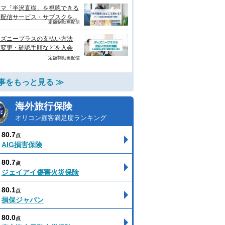
ラマ「半沢直樹」を視聴できる
配信サービス・サブスクを...
定額制動画配信
ィズニープラスの支払い方法
？変更・確認手順などを入会
定額制動画配信
事をもっと見る ≫
海外旅行保険
オリコン顧客満足度ランキング
80.7
点
AIG損害保険
80.7
点
ジェイアイ傷害火災保険
80.1
点
損保ジャパン
80.0
点