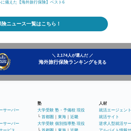
ブルに備えた【海外旅行保険】ベスト6
保険ニュース一覧はこちら！
＼ 2,174人が選んだ ／
海外旅行保険ランキング
を見る
塾
人材
ーサーバー
大学受験 塾・予備校 現役
就活エージェン
└
首都圏
｜
東海
｜
近畿
就活サイト
ーサーバー
大学受験 個別指導塾 現役
逆求人型就活サ
サービス
└
首都圏
｜
東海
｜
近畿
アルバイト情報