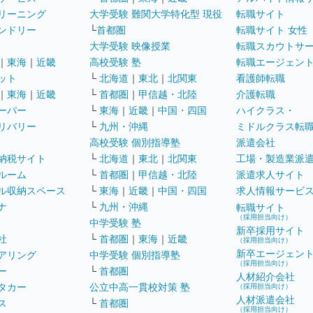
リーニング
大学受験 難関大学特化型 現役
転職サイト
ンドリー
└
首都圏
転職サイト 女性
大学受験 映像授業
転職スカウトサ
｜
東海
｜
近畿
高校受験 塾
転職エージェン
ット
└
北海道
｜
東北
｜
北関東
看護師転職
｜
東海
｜
近畿
└
首都圏
｜
甲信越・北陸
介護転職
ーパー
└
東海
｜
近畿
｜
中国・四国
ハイクラス・
リバリー
└
九州・沖縄
ミドルクラス転
高校受験 個別指導塾
派遣会社
納税サイト
└
北海道
｜
東北
｜
北関東
工場・製造業派
ルーム
└
首都圏
｜
甲信越・北陸
派遣求人サイト
ル収納スペース
└
東海
｜
近畿
｜
中国・四国
求人情報サービ
ナ
└
九州・沖縄
転職サイト
（採用担当向け）
中学受験 塾
新卒採用サイト
社
└
首都圏
｜
東海
｜
近畿
（採用担当向け）
新卒エージェン
アリング
中学受験 個別指導塾
（採用担当向け）
ー
└
首都圏
人材紹介会社
タカー
公立中高一貫校対策 塾
（採用担当向け）
人材派遣会社
ス
└
首都圏
（採用担当向け）