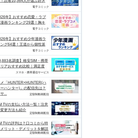
！読者10,564人が選ぶ好き
電子コミック
026年】おすすめ恋愛・ラブ
漫画ランキング29選！胸キ
電子コミック
026年】おすすめ少年漫画ラ
ング64選！王道から個性派
電子コミック
0,883名調査】格安SIM・携帯
ャリアおすすめ比較｜満足度
スマホ・携帯通信サービス
メ「HUNTER×HUNTER(ハ
ーハンター)」の配信先は？
...
定額制動画配信
M TVの支払い方法一覧！注意
や変更方法も紹介
定額制動画配信
M TVの評判は？口コミから特
、メリット・デメリットを解説
定額制動画配信