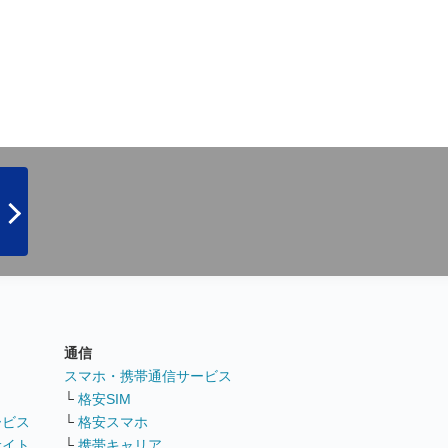
通信
ト
スマホ・携帯通信サービス
└
格安SIM
ービス
└
格安スマホ
サイト
└
携帯キャリア