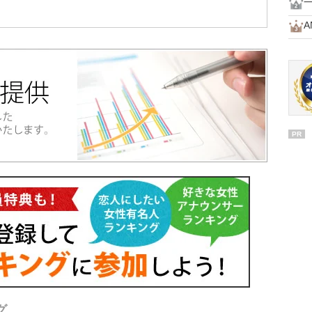
一
A
PR
グ