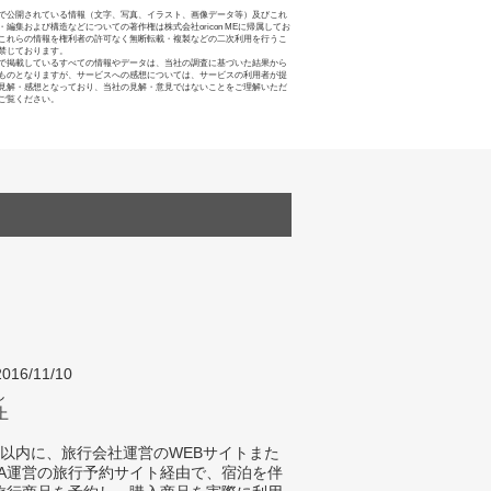
で公開されている情報（文字、写真、イラスト、画像データ等）及びこれ
・編集および構造などについての著作権は株式会社oricon MEに帰属してお
これらの情報を権利者の許可なく無断転載・複製などの二次利用を行うこ
禁じております。
で掲載しているすべての情報やデータは、当社の調査に基づいた結果から
ものとなりますが、サービスへの感想については、サービスの利用者が提
見解・感想となっており、当社の見解・意見ではないことをご理解いただ
ご覧ください。
016/11/10
し
上
年以内に、旅行会社運営のWEBサイトまた
TA運営の旅行予約サイト経由で、宿泊を伴