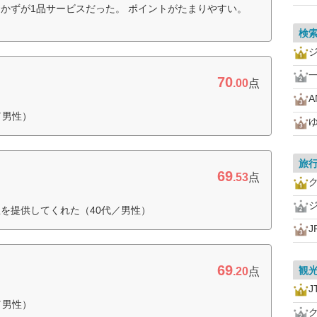
かずが1品サービスだった。 ポイントがたまりやすい。
検
一
70
.00
点
A
／男性）
旅
69
.53
点
を提供してくれた（40代／男性）
69
観
.20
点
J
／男性）