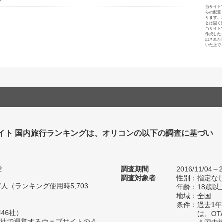
当サイト
らの配置
ります。
とは固く
当サイト
作成した
出された
いた上で
イト 国内旅行ランキングは、オリコンの以下の調査に基づい
2
調査期間
2016/11/04～2
調査対象者
性別：指定な
57人（ランキング使用時5,703
年齢：18歳以
地域：全国
条件：過去1
46社）
は、O
自社で運営するウェブサイトのう