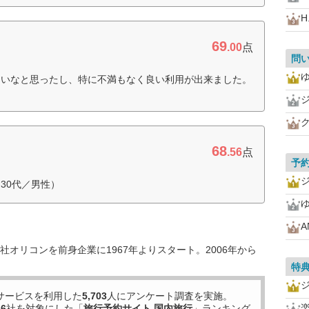
H.
69
.00
点
問
良いなと思ったし、特に不満もなく良い利用が出来ました。
68
.56
点
予
30代／男性）
A
オリコンを前身企業に1967年よりスタート。2006年から
特
サービスを利用した
5,703
人にアンケート調査を実施。
46
社を対象にした「
旅行予約サイト 国内旅行
」ランキング