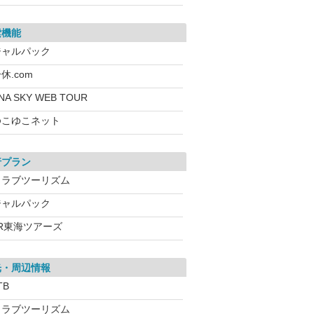
索機能
ジャルパック
休.com
NA SKY WEB TOUR
ゆこゆこネット
行プラン
クラブツーリズム
ジャルパック
JR東海ツアーズ
光・周辺情報
TB
クラブツーリズム