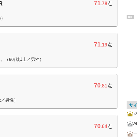
71
R
.78
点
性）
PR
71
.19
点
。（60代以上／男性）
70
.81
点
代／男性）
サ
A
70
.64
点
一