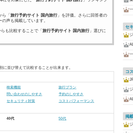
一
から「
旅行予約サイト 国内旅行
」を評価。さらに回答者の
ーの声も掲載しています。
セ
からも比較することで「
旅行予約サイト 国内旅行
」選びに
A
一
目別に並び替えて比較することが出来ます。
コ
検索機能
旅行プラン
問い合わせのしやすさ
予約のしやすさ
A
セキュリティ対策
コストパフォーマンス
掲
40代
50代