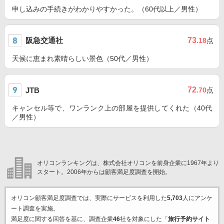
申し込みの手続きがわかりやすかった。（60代以上／男性）
阪急交通社
73
.18
点
天候に恵まれ素晴らしい景色（50代／男性）
72
JTB
.70
点
キャンセル等で、ワンランク上の部屋を提供してくれた（40代
／男性）
オリコンランキングは、株式会社オリコンを前身企業に1967年より
スタート。2006年からは顧客満足度調査を開始。
オリコン顧客満足度調査では、実際にサービスを利用した
5,703
人にアンケ
ート調査を実施。
満足度に関する回答を基に、調査企業
46
社を対象にした「
旅行予約サイト