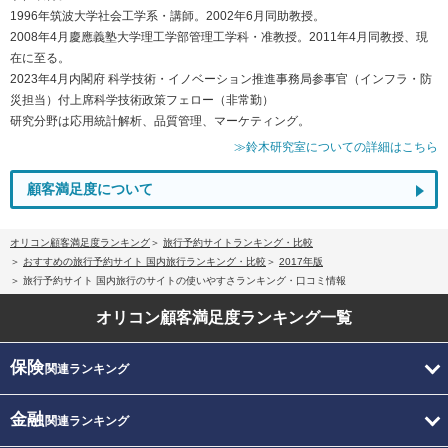
1996年筑波大学社会工学系・講師。2002年6月同助教授。
2008年4月慶應義塾大学理工学部管理工学科・准教授。2011年4月同教授、現
在に至る。
2023年4月内閣府 科学技術・イノベーション推進事務局参事官（インフラ・防
災担当）付上席科学技術政策フェロー（非常勤）
研究分野は応用統計解析、品質管理、マーケティング。
≫鈴木研究室についての詳細はこちら
顧客満足度について
オリコン顧客満足度ランキング
旅行予約サイトランキング・比較
おすすめの旅行予約サイト 国内旅行ランキング・比較
2017年版
旅行予約サイト 国内旅行のサイトの使いやすさランキング・口コミ情報
オリコン顧客満足度
ランキング一覧
保険
関連ランキング
金融
関連ランキング