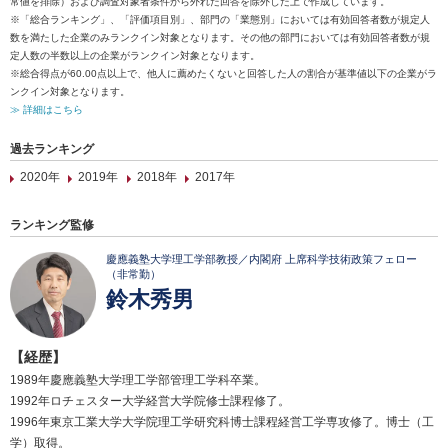
常値を排除）および調査対象者条件から外れた回答を除外した上で作成しています。
※「総合ランキング」、「評価項目別」、部門の「業態別」においては有効回答者数が規定人
数を満たした企業のみランクイン対象となります。その他の部門においては有効回答者数が規
定人数の半数以上の企業がランクイン対象となります。
※総合得点が60.00点以上で、他人に薦めたくないと回答した人の割合が基準値以下の企業がラ
ンクイン対象となります。
≫ 詳細はこちら
過去ランキング
2020年
2019年
2018年
2017年
ランキング監修
慶應義塾大学理工学部教授／内閣府 上席科学技術政策フェロー
（非常勤）
鈴木秀男
【経歴】
1989年慶應義塾大学理工学部管理工学科卒業。
1992年ロチェスター大学経営大学院修士課程修了。
1996年東京工業大学大学院理工学研究科博士課程経営工学専攻修了。博士（工
学）取得。