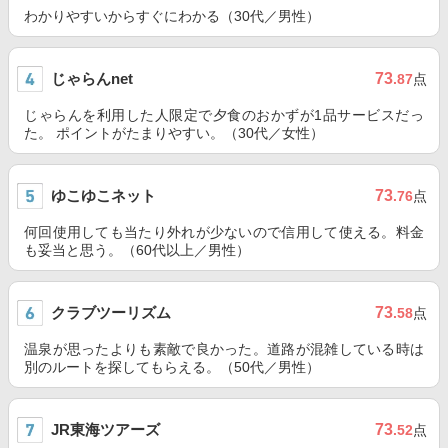
わかりやすいからすぐにわかる（30代／男性）
じゃらんnet
73
.87
点
じゃらんを利用した人限定で夕食のおかずが1品サービスだっ
た。 ポイントがたまりやすい。（30代／女性）
ゆこゆこネット
73
.76
点
何回使用しても当たり外れが少ないので信用して使える。料金
も妥当と思う。（60代以上／男性）
クラブツーリズム
73
.58
点
温泉が思ったよりも素敵で良かった。道路が混雑している時は
別のルートを探してもらえる。（50代／男性）
JR東海ツアーズ
73
.52
点