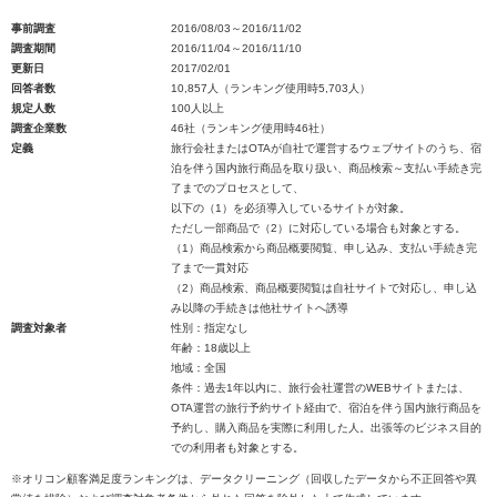
事前調査
2016/08/03～2016/11/02
調査期間
2016/11/04～2016/11/10
更新日
2017/02/01
回答者数
10,857人（ランキング使用時5,703人）
規定人数
100人以上
調査企業数
46社（ランキング使用時46社）
定義
旅行会社またはOTAが自社で運営するウェブサイトのうち、宿
泊を伴う国内旅行商品を取り扱い、商品検索～支払い手続き完
了までのプロセスとして、
以下の（1）を必須導入しているサイトが対象。
ただし一部商品で（2）に対応している場合も対象とする。
（1）商品検索から商品概要閲覧、申し込み、支払い手続き完
了まで一貫対応
（2）商品検索、商品概要閲覧は自社サイトで対応し、申し込
み以降の手続きは他社サイトへ誘導
調査対象者
性別：指定なし
年齢：18歳以上
地域：全国
条件：過去1年以内に、旅行会社運営のWEBサイトまたは、
OTA運営の旅行予約サイト経由で、宿泊を伴う国内旅行商品を
予約し、購入商品を実際に利用した人。出張等のビジネス目的
での利用者も対象とする。
※オリコン顧客満足度ランキングは、データクリーニング（回収したデータから不正回答や異