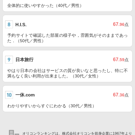
全体的に使いやすかった（40代／男性）
67
H.I.S.
.96
点
予約サイトで確認した部屋の様子や，雰囲気がそのままであっ
た．（50代／男性）
日本旅行
67
.59
点
やはり日本の会社はサービスの質が良いなと思ったし、特に不
満もなく良い利用が出来ました。（30代／女性）
一休.com
67
.36
点
わかりやすいからすぐにわかる（30代／男性）
オリコンランキングは、株式会社オリコンを前身企業に1967年より