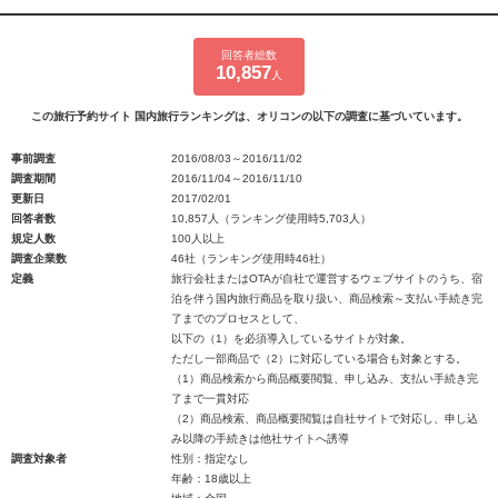
回答者総数
10,857
人
この旅行予約サイト 国内旅行ランキングは、オリコンの以下の調査に基づいています。
事前調査
2016/08/03～2016/11/02
調査期間
2016/11/04～2016/11/10
更新日
2017/02/01
回答者数
10,857人（ランキング使用時5,703人）
規定人数
100人以上
調査企業数
46社（ランキング使用時46社）
定義
旅行会社またはOTAが自社で運営するウェブサイトのうち、宿
泊を伴う国内旅行商品を取り扱い、商品検索～支払い手続き完
了までのプロセスとして、
以下の（1）を必須導入しているサイトが対象。
ただし一部商品で（2）に対応している場合も対象とする。
（1）商品検索から商品概要閲覧、申し込み、支払い手続き完
了まで一貫対応
（2）商品検索、商品概要閲覧は自社サイトで対応し、申し込
み以降の手続きは他社サイトへ誘導
調査対象者
性別：指定なし
年齢：18歳以上