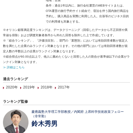
地域：全国
条件：過去1年以内に、旅行会社運営のWEBサイトまたは、
OTA運営の旅行予約サイト経由で、宿泊を伴う国内旅行商品を
予約し、購入商品を実際に利用した人。出張等のビジネス目的
での利用者も対象とする。
※オリコン顧客満足度ランキングは、データクリーニング（回収したデータから不正回答や異
常値を排除）および調査対象者条件から外れた回答を除外した上で作成しています。
※「総合ランキング」、「評価項目別」、部門の「業態別」においては有効回答者数が規定人
数を満たした企業のみランクイン対象となります。その他の部門においては有効回答者数が規
定人数の半数以上の企業がランクイン対象となります。
※総合得点が60.00点以上で、他人に薦めたくないと回答した人の割合が基準値以下の企業がラ
ンクイン対象となります。
≫ 詳細はこちら
過去ランキング
2020年
2019年
2018年
2017年
ランキング監修
慶應義塾大学理工学部教授／内閣府 上席科学技術政策フェロー
（非常勤）
鈴木秀男