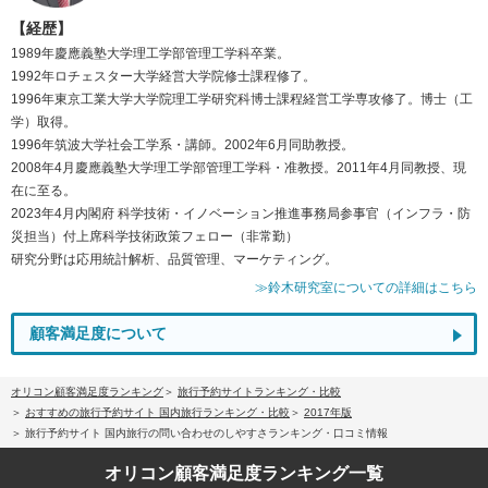
【経歴】
1989年慶應義塾大学理工学部管理工学科卒業。
1992年ロチェスター大学経営大学院修士課程修了。
1996年東京工業大学大学院理工学研究科博士課程経営工学専攻修了。博士（工
学）取得。
1996年筑波大学社会工学系・講師。2002年6月同助教授。
2008年4月慶應義塾大学理工学部管理工学科・准教授。2011年4月同教授、現
在に至る。
2023年4月内閣府 科学技術・イノベーション推進事務局参事官（インフラ・防
災担当）付上席科学技術政策フェロー（非常勤）
研究分野は応用統計解析、品質管理、マーケティング。
≫鈴木研究室についての詳細はこちら
顧客満足度について
オリコン顧客満足度ランキング
旅行予約サイトランキング・比較
おすすめの旅行予約サイト 国内旅行ランキング・比較
2017年版
旅行予約サイト 国内旅行の問い合わせのしやすさランキング・口コミ情報
オリコン顧客満足度
ランキング一覧