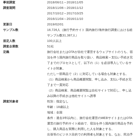
事前調査
2018/06/11～2018/11/05
調査期間
2018/11/06～2018/11/12
2017/10/12～2017/10/25
2016/11/04～2016/11/10
更新日
2019/02/01
サンプル数
16,726人（旅行予約サイト 国内旅行/海外旅行調査における総
サンプル数31,387人）
規定人数
100人以上
調査企業数
51社
定義
旅行会社またはOTAが自社で運営するウェブサイトのうち、宿
泊を伴う国内旅行商品を取り扱い、商品検索～支払い手続き完
了までのプロセスとして、以下の（1）を必須導入しているサ
イトが対象。
ただし一部商品で（2）に対応している場合も対象とする。
（1）商品検索から商品概要閲覧、申し込み、支払い手続き完
了まで一貫対応
（2）商品検索、商品概要閲覧は自社サイトで対応し、申し込
み以降の手続きは他社サイトへ誘導
調査対象者
性別：指定なし
年齢：18歳以上
地域：全国
条件：過去3年以内に、旅行会社運営のWEBサイトまたはOTA
運営の旅行予約サイト経由で、宿泊を伴う国内旅行商品を予約
し、購入商品を実際に利用した人を対象とする。
出張等のビジネス目的での利用者も対象とする。なお、民泊予