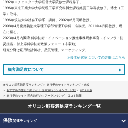
1992年ロチェスター大学経営大学院修士課程修了。
1996年東京工業大学大学院理工学研究科博士課程経営工学専攻修了。博士（工
学）取得。
1996年筑波大学社会工学系・講師。2002年6月同助教授。
2008年4月慶應義塾大学理工学部管理工学科・准教授。2011年4月同教授、現
在に至る。
2023年4月内閣府 科学技術・イノベーション推進事務局参事官（インフラ・防
災担当）付上席科学技術政策フェロー（非常勤）
研究分野は応用統計解析、品質管理、マーケティング。
≫鈴木研究室についての詳細はこちら
顧客満足度について
オリコン顧客満足度ランキング
旅行予約サイトランキング・比較
おすすめの旅行予約サイト 国内旅行ランキング・比較
2019年版
旅行予約サイト 国内旅行のツアーランキング・口コミ情報
オリコン顧客満足度
ランキング一覧
保険
関連ランキング