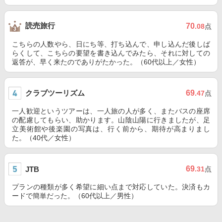
読売旅行
70
.08
点
こちらの人数やら、日にち等、打ち込んで、申し込んだ後しば
らくして、こちらの要望を書き込んでみたら、それに対しての
返答が、早く来たのでありがたかった。（60代以上／女性）
クラブツーリズム
69
.47
点
一人歓迎というツアーは、一人旅の人が多く、またバスの座席
の配慮してもらい、助かります。山陰山陽に行きましたが、足
立美術館や後楽園の写真は、行く前から、期待が高まりまし
た。（40代／女性）
69
JTB
.31
点
プランの種類が多く希望に細い点まで対応していた。決済もカ
ードで簡単だった。（60代以上／男性）