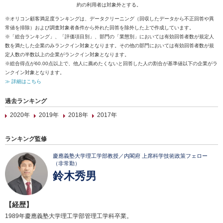
約の利用者は対象外とする。
※オリコン顧客満足度ランキングは、データクリーニング（回収したデータから不正回答や異
常値を排除）および調査対象者条件から外れた回答を除外した上で作成しています。
※「総合ランキング」、「評価項目別」、部門の「業態別」においては有効回答者数が規定人
数を満たした企業のみランクイン対象となります。その他の部門においては有効回答者数が規
定人数の半数以上の企業がランクイン対象となります。
※総合得点が60.00点以上で、他人に薦めたくないと回答した人の割合が基準値以下の企業がラ
ンクイン対象となります。
≫ 詳細はこちら
過去ランキング
2020年
2019年
2018年
2017年
ランキング監修
慶應義塾大学理工学部教授／内閣府 上席科学技術政策フェロー
（非常勤）
鈴木秀男
【経歴】
1989年慶應義塾大学理工学部管理工学科卒業。