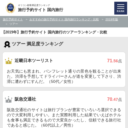
オリコン顧客満足度ランキング
旅行予約サイト 国内旅行
旅行予約サイト
おすすめの旅行予約サイト 国内旅行ランキング・比較
2019年版
ツアー
【2019年】旅行予約サイト 国内旅行のツアーランキング・比較
ツアー 満足度ランキング
近畿日本ツーリスト
71
.56
点
お天気にも恵まれ、パンフレット通りの景色を観ることが出来
た。渋滞を予想してドライバーさんが道を変更して下さり、渋
滞に遭わずにすんだ。（50代／女性）
阪急交通社
70
.47
点
阪急交通社のサイトは旅行プランが豊富でいろいろ選択できる
ので大変利用しやすい。また実際利用した結果でいえばホテル
も食事も満足できるもので大変良かったし、信頼できる旅行社
であると感じた。（60代以上／男性）