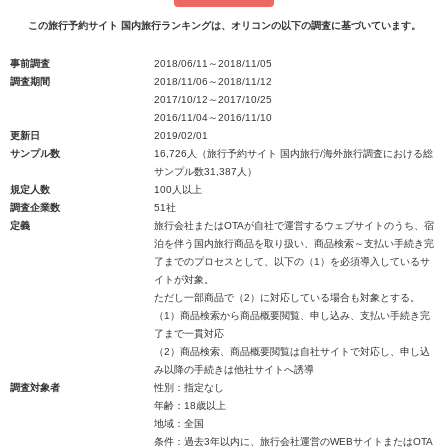
この旅行予約サイト 国内旅行ランキングは、オリコンの以下の調査に基づいています。
事前調査
2018/06/11～2018/11/05
調査期間
2018/11/06～2018/11/12
2017/10/12～2017/10/25
2016/11/04～2016/11/10
更新日
2019/02/01
サンプル数
16,726人（旅行予約サイト 国内旅行/海外旅行調査における総
サンプル数31,387人）
規定人数
100人以上
調査企業数
51社
定義
旅行会社またはOTAが自社で運営するウェブサイトのうち、宿
泊を伴う国内旅行商品を取り扱い、商品検索～支払い手続き完
了までのプロセスとして、以下の（1）を必須導入しているサ
イトが対象。
ただし一部商品で（2）に対応している場合も対象とする。
（1）商品検索から商品概要閲覧、申し込み、支払い手続き完
了まで一貫対応
（2）商品検索、商品概要閲覧は自社サイトで対応し、申し込
み以降の手続きは他社サイトへ誘導
調査対象者
性別：指定なし
年齢：18歳以上
地域：全国
条件：過去3年以内に、旅行会社運営のWEBサイトまたはOTA