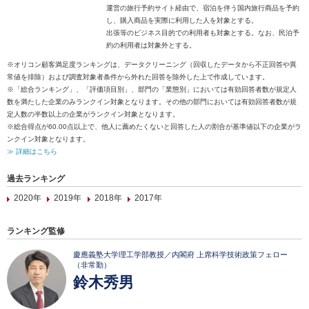
運営の旅行予約サイト経由で、宿泊を伴う国内旅行商品を予約
し、購入商品を実際に利用した人を対象とする。
出張等のビジネス目的での利用者も対象とする。なお、民泊予
約の利用者は対象外とする。
※オリコン顧客満足度ランキングは、データクリーニング（回収したデータから不正回答や異
常値を排除）および調査対象者条件から外れた回答を除外した上で作成しています。
※「総合ランキング」、「評価項目別」、部門の「業態別」においては有効回答者数が規定人
数を満たした企業のみランクイン対象となります。その他の部門においては有効回答者数が規
定人数の半数以上の企業がランクイン対象となります。
※総合得点が60.00点以上で、他人に薦めたくないと回答した人の割合が基準値以下の企業がラ
ンクイン対象となります。
≫ 詳細はこちら
過去ランキング
2020年
2019年
2018年
2017年
ランキング監修
慶應義塾大学理工学部教授／内閣府 上席科学技術政策フェロー
（非常勤）
鈴木秀男