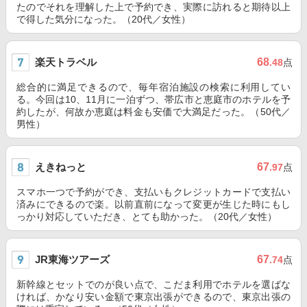
たのでそれを理解した上で予約でき、実際に訪れると期待以上
で得した気分になった。（20代／女性）
楽天トラベル
68
.48
点
総合的に満足できるので、毎年宿泊施設の検索に利用してい
る。今回は10、11月に一泊ずつ、帯広市と恵庭市のホテルを予
約したが、何故か恵庭は料金も安価で大満足だった。（50代／
男性）
えきねっと
67
.97
点
スマホ一つで予約ができ、支払いもクレジットカードで支払い
済みにできるので楽。以前直前になって変更が生じた時にもし
っかり対応していただき、とても助かった。（20代／女性）
JR東海ツアーズ
67
.74
点
新幹線とセットでのが良い点で、こだま利用でホテルを選ばな
ければ、かなり安い金額で東京出張ができるので、東京出張の