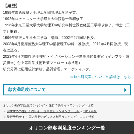
【経歴】
1989年慶應義塾大学理工学部管理工学科卒業。
1992年ロチェスター大学経営大学院修士課程修了。
1996年東京工業大学大学院理工学研究科博士課程経営工学専攻修了。博士（工
学）取得。
1996年筑波大学社会工学系・講師。2002年6月同助教授。
2008年4月慶應義塾大学理工学部管理工学科・准教授。2011年4月同教授、現
在に至る。
2023年4月内閣府 科学技術・イノベーション推進事務局参事官（インフラ・防
災担当）付上席科学技術政策フェロー（非常勤）
研究分野は応用統計解析、品質管理、マーケティング。
≫鈴木研究室についての詳細はこちら
顧客満足度について
オリコン顧客満足度ランキング
旅行予約サイトランキング・比較
おすすめの旅行予約サイト 国内旅行ランキング・比較
2019年版
旅行予約サイト 国内旅行のビジネス利用ランキング・口コミ情報
オリコン顧客満足度
ランキング一覧