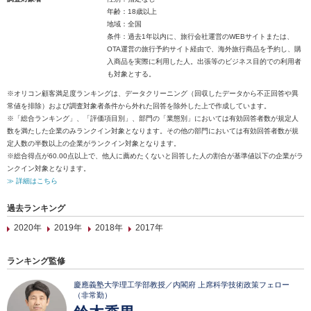
年齢：18歳以上
地域：全国
条件：過去1年以内に、旅行会社運営のWEBサイトまたは、
OTA運営の旅行予約サイト経由で、海外旅行商品を予約し、購
入商品を実際に利用した人。出張等のビジネス目的での利用者
も対象とする。
※オリコン顧客満足度ランキングは、データクリーニング（回収したデータから不正回答や異
常値を排除）および調査対象者条件から外れた回答を除外した上で作成しています。
※「総合ランキング」、「評価項目別」、部門の「業態別」においては有効回答者数が規定人
数を満たした企業のみランクイン対象となります。その他の部門においては有効回答者数が規
定人数の半数以上の企業がランクイン対象となります。
※総合得点が60.00点以上で、他人に薦めたくないと回答した人の割合が基準値以下の企業がラ
ンクイン対象となります。
≫ 詳細はこちら
過去ランキング
2020年
2019年
2018年
2017年
ランキング監修
慶應義塾大学理工学部教授／内閣府 上席科学技術政策フェロー
（非常勤）