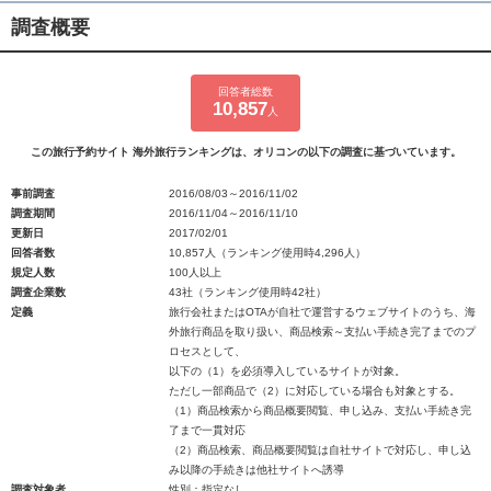
調査概要
回答者総数
10,857
人
この旅行予約サイト 海外旅行ランキングは、オリコンの以下の調査に基づいています。
事前調査
2016/08/03～2016/11/02
調査期間
2016/11/04～2016/11/10
更新日
2017/02/01
回答者数
10,857人（ランキング使用時4,296人）
規定人数
100人以上
調査企業数
43社（ランキング使用時42社）
定義
旅行会社またはOTAが自社で運営するウェブサイトのうち、海
外旅行商品を取り扱い、商品検索～支払い手続き完了までのプ
ロセスとして、
以下の（1）を必須導入しているサイトが対象。
ただし一部商品で（2）に対応している場合も対象とする。
（1）商品検索から商品概要閲覧、申し込み、支払い手続き完
了まで一貫対応
（2）商品検索、商品概要閲覧は自社サイトで対応し、申し込
み以降の手続きは他社サイトへ誘導
調査対象者
性別：指定なし