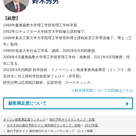
鈴木秀男
【経歴】
1989年慶應義塾大学理工学部管理工学科卒業。
1992年ロチェスター大学経営大学院修士課程修了。
1996年東京工業大学大学院理工学研究科博士課程経営工学専攻修了。博士（工
学）取得。
1996年筑波大学社会工学系・講師。2002年6月同助教授。
2008年4月慶應義塾大学理工学部管理工学科・准教授。2011年4月同教授、現
在に至る。
2023年4月内閣府 科学技術・イノベーション推進事務局参事官（インフラ・防
災担当）付上席科学技術政策フェロー（非常勤）
研究分野は応用統計解析、品質管理、マーケティング。
≫鈴木研究室についての詳細はこちら
顧客満足度について
オリコン顧客満足度ランキング
旅行予約サイトランキング・比較
おすすめの旅行予約サイト 海外旅行ランキング・比較
2017年版
旅行予約サイト 海外旅行のヨーロッパランキング・口コミ情報