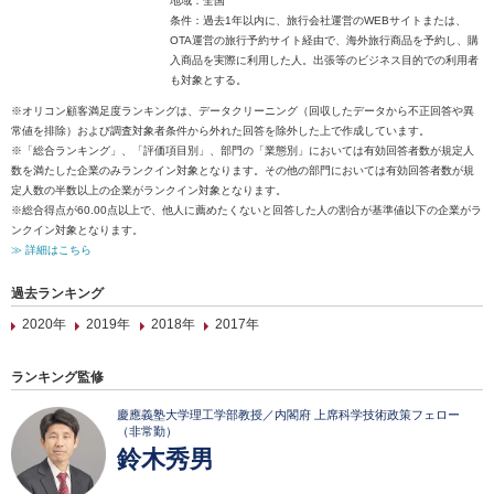
地域：全国
条件：過去1年以内に、旅行会社運営のWEBサイトまたは、
OTA運営の旅行予約サイト経由で、海外旅行商品を予約し、購
入商品を実際に利用した人。出張等のビジネス目的での利用者
も対象とする。
※オリコン顧客満足度ランキングは、データクリーニング（回収したデータから不正回答や異
常値を排除）および調査対象者条件から外れた回答を除外した上で作成しています。
※「総合ランキング」、「評価項目別」、部門の「業態別」においては有効回答者数が規定人
数を満たした企業のみランクイン対象となります。その他の部門においては有効回答者数が規
定人数の半数以上の企業がランクイン対象となります。
※総合得点が60.00点以上で、他人に薦めたくないと回答した人の割合が基準値以下の企業がラ
ンクイン対象となります。
≫ 詳細はこちら
過去ランキング
2020年
2019年
2018年
2017年
ランキング監修
慶應義塾大学理工学部教授／内閣府 上席科学技術政策フェロー
（非常勤）
鈴木秀男