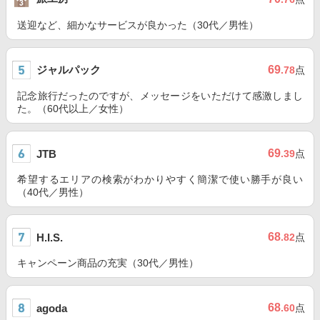
送迎など、細かなサービスが良かった（30代／男性）
ジャルパック
69
.78
点
記念旅行だったのですが、メッセージをいただけて感激しまし
た。（60代以上／女性）
69
JTB
.39
点
希望するエリアの検索がわかりやすく簡潔で使い勝手が良い
（40代／男性）
68
H.I.S.
.82
点
キャンペーン商品の充実（30代／男性）
68
agoda
.60
点