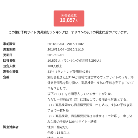
回答者総数
10,857
人
この旅行予約サイト 海外旅行ランキングは、オリコンの以下の調査に基づいています。
事前調査
2016/08/03～2016/11/02
調査期間
2016/11/04～2016/11/10
更新日
2017/02/01
回答者数
10,857人（ランキング使用時4,296人）
規定人数
100人以上
調査企業数
43社（ランキング使用時42社）
定義
旅行会社またはOTAが自社で運営するウェブサイトのうち、海
外旅行商品を取り扱い、商品検索～支払い手続き完了までのプ
ロセスとして、
以下の（1）を必須導入しているサイトが対象。
ただし一部商品で（2）に対応している場合も対象とする。
（1）商品検索から商品概要閲覧、申し込み、支払い手続き完
了まで一貫対応
（2）商品検索、商品概要閲覧は自社サイトで対応し、申し込
み以降の手続きは他社サイトへ誘導
調査対象者
性別：指定なし
年齢：18歳以上