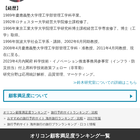
【経歴】
1989年慶應義塾大学理工学部管理工学科卒業。
1992年ロチェスター大学経営大学院修士課程修了。
1996年東京工業大学大学院理工学研究科博士課程経営工学専攻修了。博士（工
学）取得。
1996年筑波大学社会工学系・講師。2002年6月同助教授。
2008年4月慶應義塾大学理工学部管理工学科・准教授。2011年4月同教授、現
在に至る。
2023年4月内閣府 科学技術・イノベーション推進事務局参事官（インフラ・防
災担当）付上席科学技術政策フェロー（非常勤）
研究分野は応用統計解析、品質管理、マーケティング。
≫鈴木研究室についての詳細はこちら
顧客満足度について
オリコン顧客満足度ランキング
旅行予約サイトランキング・比較
おすすめの旅行予約サイト 海外旅行ランキング・比較
2017年版
旅行予約サイト 海外旅行の旅行プランランキング・口コミ情報
オリコン顧客満足度
ランキング一覧