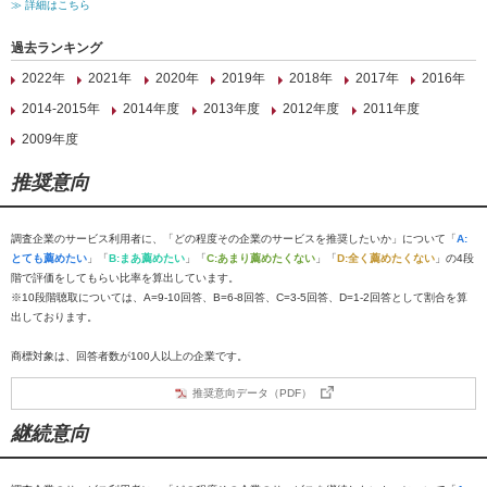
≫ 詳細はこちら
過去ランキング
2022年
2021年
2020年
2019年
2018年
2017年
2016年
2014-2015年
2014年度
2013年度
2012年度
2011年度
2009年度
推奨意向
調査企業のサービス利用者に、「どの程度その企業のサービスを推奨したいか」について「
A:
とても薦めたい
」「
B:まあ薦めたい
」「
C:あまり薦めたくない
」「
D:全く薦めたくない
」の4段
階で評価をしてもらい比率を算出しています。
※10段階聴取については、A=9-10回答、B=6-8回答、C=3-5回答、D=1-2回答として割合を算
出しております。
商標対象は、回答者数が100人以上の企業です。
推奨意向データ（PDF）
継続意向