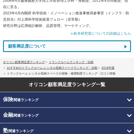
2008年4月慶應義塾大学理工学部管理工学科・准教授。2011年4月同教授、現
在に至る。
2023年4月内閣府 科学技術・イノベーション推進事務局参事官（インフラ・防
災担当）付上席科学技術政策フェロー（非常勤）
研究分野は応用統計解析、品質管理、マーケティング。
≫鈴木研究室についての詳細はこちら
顧客満足度について
オリコン顧客満足度ランキング
トランクルームランキング・比較
おすすめのトランクルーム レンタル収納スペースランキング・比較
2018年版
トランクルーム レンタル収納スペースの保険・補償制度ランキング・口コミ情報
オリコン顧客満足度
ランキング一覧
保険
関連ランキング
金融
関連ランキング
塾
関連ランキング