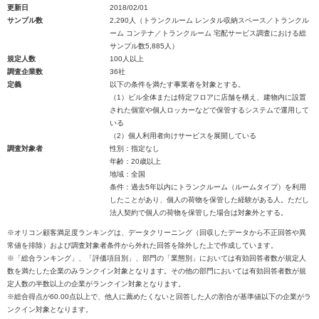
更新日
2018/02/01
サンプル数
2,290人（トランクルーム レンタル収納スペース／トランクル
ーム コンテナ／トランクルーム 宅配サービス調査における総
サンプル数5,885人）
規定人数
100人以上
調査企業数
36社
定義
以下の条件を満たす事業者を対象とする。
（1）ビル全体または特定フロアに店舗を構え、建物内に設置
された個室や個人ロッカーなどで保管するシステムで運用して
いる
（2）個人利用者向けサービスを展開している
調査対象者
性別：指定なし
年齢：20歳以上
地域：全国
条件：過去5年以内にトランクルーム（ルームタイプ）を利用
したことがあり、個人の荷物を保管した経験がある人。ただし
法人契約で個人の荷物を保管した場合は対象外とする。
※オリコン顧客満足度ランキングは、データクリーニング（回収したデータから不正回答や異
常値を排除）および調査対象者条件から外れた回答を除外した上で作成しています。
※「総合ランキング」、「評価項目別」、部門の「業態別」においては有効回答者数が規定人
数を満たした企業のみランクイン対象となります。その他の部門においては有効回答者数が規
定人数の半数以上の企業がランクイン対象となります。
※総合得点が60.00点以上で、他人に薦めたくないと回答した人の割合が基準値以下の企業がラ
ンクイン対象となります。