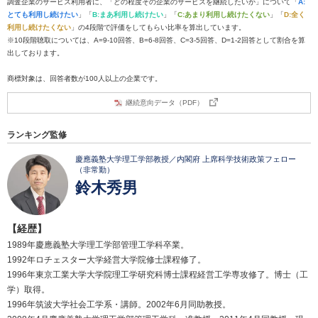
調査企業のサービス利用者に、「どの程度その企業のサービスを継続したいか」について「
A:
とても利用し続けたい
」「
B:まあ利用し続けたい
」「
C:あまり利用し続けたくない
」「
D:全く
利用し続けたくない
」の4段階で評価をしてもらい比率を算出しています。
※10段階聴取については、A=9-10回答、B=6-8回答、C=3-5回答、D=1-2回答として割合を算
出しております。
商標対象は、回答者数が100人以上の企業です。
継続意向データ（PDF）
ランキング監修
慶應義塾大学理工学部教授／内閣府 上席科学技術政策フェロー
（非常勤）
鈴木秀男
【経歴】
1989年慶應義塾大学理工学部管理工学科卒業。
1992年ロチェスター大学経営大学院修士課程修了。
1996年東京工業大学大学院理工学研究科博士課程経営工学専攻修了。博士（工
学）取得。
1996年筑波大学社会工学系・講師。2002年6月同助教授。