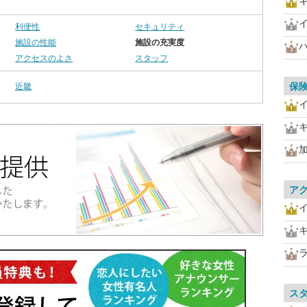
利便性
セキュリティ
施設の性能
施設の充実度
アクセスのよさ
スタッフ
保
近畿
ア
ス