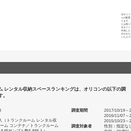
当サイト
らの配置
ります。
とは固く
当サイト
作成した
出された
いた上で
ム レンタル収納スペースランキングは、オリコンの以下の調
す。
8
調査期間
2017/10/19～2
2016/11/07～2
90人（トランクルーム レンタル収
2015/10/23～2
ーム コンテナ／トランクルーム
調査対象者
性別：指定な
総サンプル数5,885人）