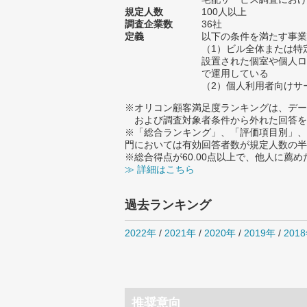
規定人数
100人以上
調査企業数
36社
定義
以下の条件を満たす事業
（1）ビル全体または特
設置された個室や個人ロ
で運用している
（2）個人利用者向けサ
※オリコン顧客満足度ランキングは、デー
および調査対象者条件から外れた回答を
※「総合ランキング」、「評価項目別」、
門においては有効回答者数が規定人数の半
※総合得点が60.00点以上で、他人に
≫ 詳細はこちら
過去ランキング
2022年
/
2021年
/
2020年
/
2019年
/
201
推奨意向