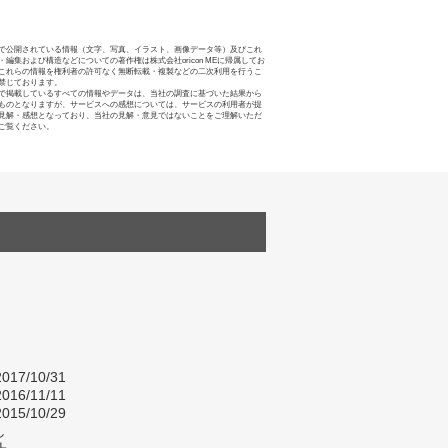
で公開されている情報（文字、写真、イラスト、画像データ等）及びこれ
・編集および構造などについての著作権は株式会社oricon MEに帰属してお
これらの情報を権利者の許可なく無断転載・複製などの二次利用を行うこ
禁じております。
で掲載しているすべての情報やデータは、当社の調査に基づいた結果から
ものとなりますが、サービスへの感想については、サービスの利用者が提
見解・感想となっており、当社の見解・意見ではないことをご理解いただ
ご覧ください。
017/10/31
016/11/11
015/10/29
し