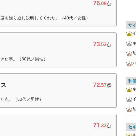
76
.09
点
度も繰り返し説明してくれた。（40代／女性）
サ
73
.53
点
きた事。（30代／男性）
利
72
クス
.57
点
た点。（50代／男性）
71
.33
点
セ