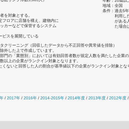
年齢：20歳以
地域：全国
条件：過去5
者を対象とする。
利用し
定フロアに店舗を構え、建物内に
がある
ッカーなどで保管するシステム
た場合
ービスを展開している
タクリーニング（回収したデータから不正回答や異常値を排除）
除外した上で作成しています。
部門の「業態別」においては有効回答者数が規定人数を満たした企業の
数以上の企業がランクイン対象となります。
薦めたくないと回答した人の割合が基準値以下の企業がランクイン対象とな
8年
/
2017年
/
2016年
/
2014-2015年
/
2014年度
/
2013年度
/
2012年度