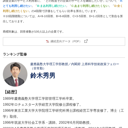
調査企業のサービス利用者に、「どの程度その企業のサービスを継続したいか」について「
A:
とても利用し続けたい
」「
B:まあ利用し続けたい
」「
C:あまり利用し続けたくない
」「
D:全く
利用し続けたくない
」の4段階で評価をしてもらい比率を算出しています。
※10段階聴取については、A=9-10回答、B=6-8回答、C=3-5回答、D=1-2回答として割合を算
出しております。
商標対象は、回答者数が100人以上の企業です。
継続意向データ（PDF）
ランキング監修
慶應義塾大学理工学部教授／内閣府 上席科学技術政策フェロー
（非常勤）
鈴木秀男
【経歴】
1989年慶應義塾大学理工学部管理工学科卒業。
1992年ロチェスター大学経営大学院修士課程修了。
1996年東京工業大学大学院理工学研究科博士課程経営工学専攻修了。博士（工
学）取得。
1996年筑波大学社会工学系・講師。2002年6月同助教授。