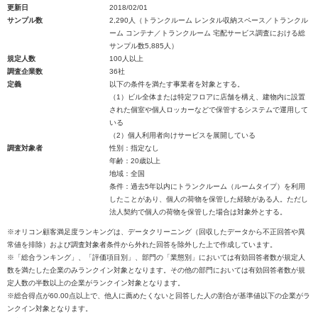
更新日
2018/02/01
サンプル数
2,290人（トランクルーム レンタル収納スペース／トランクル
ーム コンテナ／トランクルーム 宅配サービス調査における総
サンプル数5,885人）
規定人数
100人以上
調査企業数
36社
定義
以下の条件を満たす事業者を対象とする。
（1）ビル全体または特定フロアに店舗を構え、建物内に設置
された個室や個人ロッカーなどで保管するシステムで運用して
いる
（2）個人利用者向けサービスを展開している
調査対象者
性別：指定なし
年齢：20歳以上
地域：全国
条件：過去5年以内にトランクルーム（ルームタイプ）を利用
したことがあり、個人の荷物を保管した経験がある人。ただし
法人契約で個人の荷物を保管した場合は対象外とする。
※オリコン顧客満足度ランキングは、データクリーニング（回収したデータから不正回答や異
常値を排除）および調査対象者条件から外れた回答を除外した上で作成しています。
※「総合ランキング」、「評価項目別」、部門の「業態別」においては有効回答者数が規定人
数を満たした企業のみランクイン対象となります。その他の部門においては有効回答者数が規
定人数の半数以上の企業がランクイン対象となります。
※総合得点が60.00点以上で、他人に薦めたくないと回答した人の割合が基準値以下の企業がラ
ンクイン対象となります。