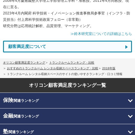
2008年4月慶應義塾大学理工学部管理工学科・准教授。2011年4月同教授、現
在に至る。
2023年4月内閣府 科学技術・イノベーション推進事務局参事官（インフラ・防
災担当）付上席科学技術政策フェロー（非常勤）
研究分野は応用統計解析、品質管理、マーケティング。
≫鈴木研究室についての詳細はこちら
顧客満足度について
オリコン顧客満足度ランキング
トランクルームランキング・比較
おすすめのトランクルーム レンタル収納スペースランキング・比較
2018年版
トランクルーム レンタル収納スペースのサイトの使いやすさランキング・口コミ情報
オリコン顧客満足度
ランキング一覧
保険
関連ランキング
金融
関連ランキング
塾
関連ランキング