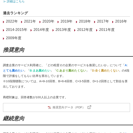
≫ 詳細はこちら
過去ランキング
2022年
2021年
2020年
2019年
2018年
2017年
2016年
2014-2015年
2014年度
2013年度
2012年度
2011年度
2009年度
推奨意向
調査企業のサービス利用者に、「どの程度その企業のサービスを推奨したいか」について「
A:
とても薦めたい
」「
B:まあ薦めたい
」「
C:あまり薦めたくない
」「
D:全く薦めたくない
」の4段
階で評価をしてもらい比率を算出しています。
※10段階聴取については、A=9-10回答、B=6-8回答、C=3-5回答、D=1-2回答として割合を算
出しております。
商標対象は、回答者数が100人以上の企業です。
推奨意向データ（PDF）
継続意向