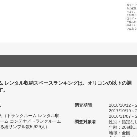
当サイト
らの配置
ります。
とは固く
当サイト
作成した
出された
いた上で
ム レンタル収納スペースランキングは、オリコンの以下の調
す。
1
調査期間
2018/10/12～2
2017/10/19～2
92人（トランクルーム レンタル収
2016/11/07～2
ーム コンテナ／トランクルーム
調査対象者
性別：指定な
総サンプル数5,929人）
年齢：20歳以
地域：全国