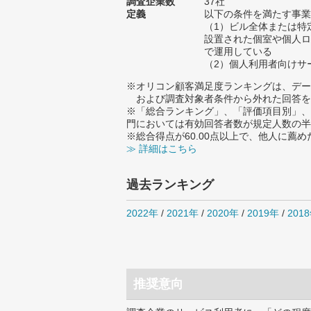
調査企業数
37社
定義
以下の条件を満たす事業
（1）ビル全体または特
設置された個室や個人ロ
で運用している
（2）個人利用者向けサ
※オリコン顧客満足度ランキングは、デー
および調査対象者条件から外れた回答を
※「総合ランキング」、「評価項目別」、
門においては有効回答者数が規定人数の半
※総合得点が60.00点以上で、他人に
≫ 詳細はこちら
過去ランキング
2022年
/
2021年
/
2020年
/
2019年
/
201
推奨意向