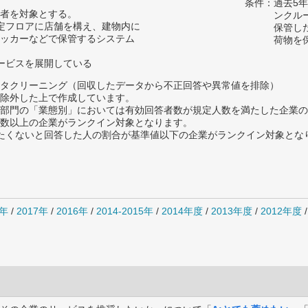
条件：過去5
者を対象とする。
ンクル
定フロアに店舗を構え、建物内に
保管し
ッカーなどで保管するシステム
荷物を
ービスを展開している
タクリーニング（回収したデータから不正回答や異常値を排除）
除外した上で作成しています。
部門の「業態別」においては有効回答者数が規定人数を満たした企業の
数以上の企業がランクイン対象となります。
薦めたくないと回答した人の割合が基準値以下の企業がランクイン対象とな
8年
/
2017年
/
2016年
/
2014-2015年
/
2014年度
/
2013年度
/
2012年度