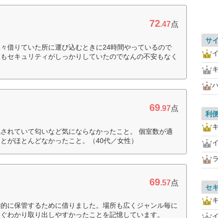
72
.47
点
サ
々借りていた所に運び込むときに24時間やっているので
てもセキュリティがしっかりしていたのでなんの不安もなく
69
.97
点
利
されていて匂いなど気にならなかったこと。 個室数が適
とがほとんどなかったこと。（40代／女性）
69
.57
点
セ
時的に保管するために借りました。場所も広くジャンル毎に
すぐわかり取り出しやすかったことを記憶しています。