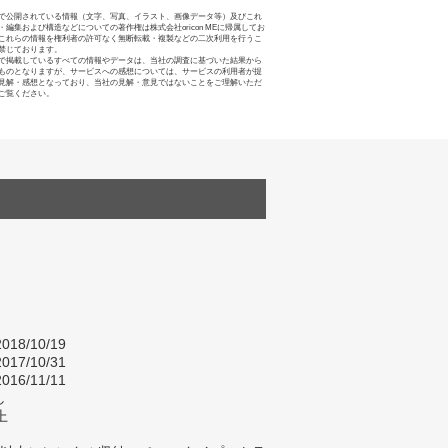
で公開されている情報（文字、写真、イラスト、画像データ等）及びこれ
・編集および構造などについての著作権は株式会社oricon MEに帰属してお
これらの情報を権利者の許可なく無断転載・複製などの二次利用を行うこ
禁じております。
で掲載しているすべての情報やデータは、当社の調査に基づいた結果から
ものとなりますが、サービスへの感想については、サービスの利用者が提
見解・感想となっており、当社の見解・意見ではないことをご理解いただ
ご覧ください。
018/10/19
017/10/31
016/11/11
し
上