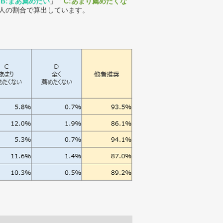
「
B:まあ薦めたい
」「
C:あまり薦めたくな
人の割合で算出しています。