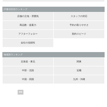
評価項目別ランキング
店舗の立地・雰囲気
スタッフの対応
商品数・提案力
予約の取りやすさ
アフターフォロー
契約スピード
会社の信頼性
地域別ランキング
北海道・東北
関東
中部・北陸
近畿
中国・四国
九州・沖縄
PR