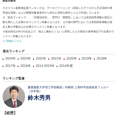
調査対象者
※オリコン顧客満足度ランキングは、データクリーニング（回収したデータから不正回答や異
常値を排除）および調査対象者条件から外れた回答を除外した上で作成しています。
※「総合ランキング」、「評価項目別」、部門の「業態別」においては有効回答者数が規定人
数を満たした企業のみランクイン対象となります。その他の部門においては有効回答者数が規
定人数の半数以上の企業がランクイン対象となります。
※総合得点が60.00点以上で、他人に薦めたくないと回答した人の割合が基準値以下の企業がラ
ンクイン対象となります。
≫ 詳細はこちら
過去ランキング
2024年
2023年
2022年
2021年
2020年
2019年
2018年
2017年
2016年
2014-2015年
2014年度
ランキング監修
慶應義塾大学理工学部教授／内閣府 上席科学技術政策フェロー
（非常勤）
鈴木秀男
【経歴】