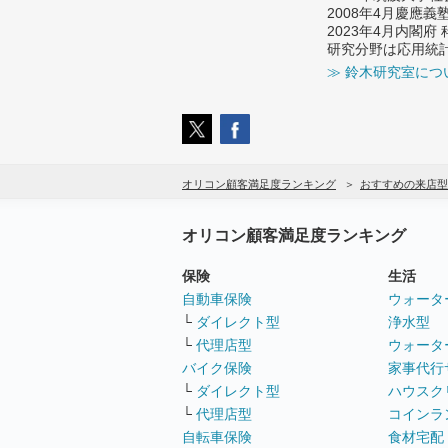
2008年4月慶應
2023年4月内閣
研究分野は応用統
≫ 鈴木研究室につ
オリコン顧客満足度ランキング
おすすめの来店型
オリコン顧客満足度ランキング
保険
生活
自動車保険
ウォータ
└
ダイレクト型
浄水型
└
代理店型
ウォータ
バイク保険
家事代行
└
ダイレクト型
ハウスク
└
代理店型
コインラ
自転車保険
食材宅配