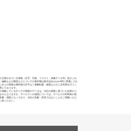
で公開されている情報（文字、写真、イラスト、画像データ等）及びこれ
・編集および構造などについての著作権は株式会社oricon MEに帰属してお
これらの情報を権利者の許可なく無断転載・複製などの二次利用を行うこ
禁じております。
で掲載しているすべての情報やデータは、当社の調査に基づいた結果から
ものとなりますが、サービスへの感想については、サービスの利用者が提
見解・感想となっており、当社の見解・意見ではないことをご理解いただ
ご覧ください。