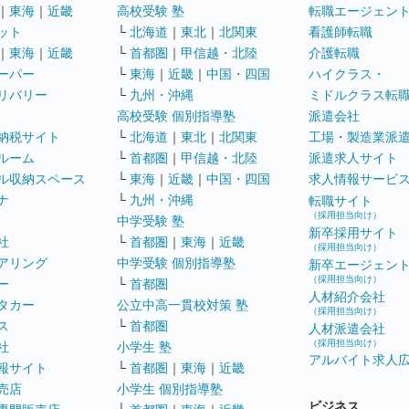
｜
東海
｜
近畿
高校受験 塾
転職エージェン
ット
└
北海道
｜
東北
｜
北関東
看護師転職
｜
東海
｜
近畿
└
首都圏
｜
甲信越・北陸
介護転職
ーパー
└
東海
｜
近畿
｜
中国・四国
ハイクラス・
リバリー
└
九州・沖縄
ミドルクラス転
高校受験 個別指導塾
派遣会社
納税サイト
└
北海道
｜
東北
｜
北関東
工場・製造業派
ルーム
└
首都圏
｜
甲信越・北陸
派遣求人サイト
ル収納スペース
└
東海
｜
近畿
｜
中国・四国
求人情報サービ
ナ
└
九州・沖縄
転職サイト
（採用担当向け）
中学受験 塾
新卒採用サイト
社
└
首都圏
｜
東海
｜
近畿
（採用担当向け）
アリング
中学受験 個別指導塾
新卒エージェン
（採用担当向け）
ー
└
首都圏
人材紹介会社
タカー
公立中高一貫校対策 塾
（採用担当向け）
ス
└
首都圏
人材派遣会社
（採用担当向け）
社
小学生 塾
アルバイト求人
報サイト
└
首都圏
｜
東海
｜
近畿
売店
小学生 個別指導塾
ビジネス