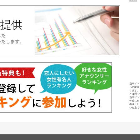
当サイト
らの配置
ります。
とは固く
当サイト
作成した
出された
いた上で