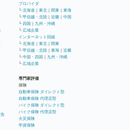
ト
プロバイダ
└
北海道
｜
東北
｜
関東
｜
東海
└
甲信越・北陸
｜
近畿
｜
中国
└
四国
｜
九州・沖縄
職
└
広域企業
インターネット回線
遣
└
北海道
｜
東北
｜
関東
└
甲信越・北陸
｜
東海
｜
近畿
ス
└
中国・四国
｜
九州・沖縄
└
広域企業
専門家評価
ト
保険
自動車保険 ダイレクト型
自動車保険 代理店型
バイク保険 ダイレクト型
バイク保険 代理店型
広告
火災保険
学資保険