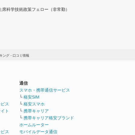
付上席科学技術政策フェロー（非常勤）
キング・口コミ情報
通信
ト
スマホ・携帯通信サービス
└
格安SIM
ービス
└
格安スマホ
サイト
└
携帯キャリア
└
携帯キャリア格安ブランド
ホームルーター
ービス
モバイルデータ通信