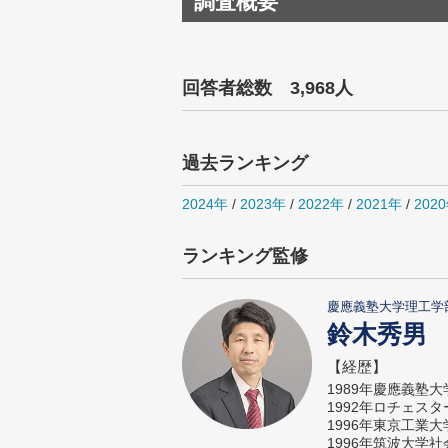
調査概要
回答者総数 3,968人
過去ランキング
2024年
/
2023年
/
2022年
/
2021年
/
202
ランキング監修
慶應義塾大学理工学
鈴木秀男
【経歴】
1989年慶應義塾
1992年ロチェス
1996年東京工業
1996年筑波大学