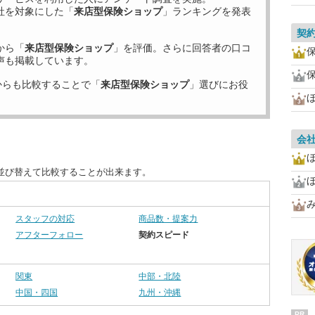
社を対象にした「
来店型保険ショップ
」ランキングを発表
契
から「
来店型保険ショップ
」を評価。さらに回答者の口コ
声も掲載しています。
からも比較することで「
来店型保険ショップ
」選びにお役
会
並び替えて比較することが出来ます。
スタッフの対応
商品数・提案力
アフターフォロー
契約スピード
関東
中部・北陸
中国・四国
九州・沖縄
PR