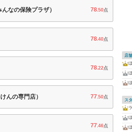
78
みんなの保険プラザ）
.50
点
78
.40
点
店
78
.22
点
77
ほけんの専門店）
.50
点
ス
77
ト
.46
点