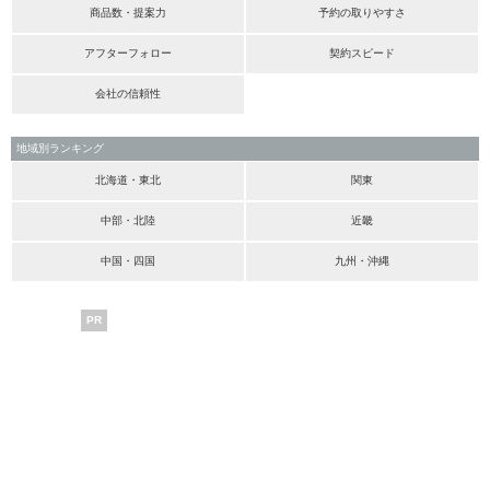
商品数・提案力
予約の取りやすさ
アフターフォロー
契約スピード
会社の信頼性
地域別ランキング
北海道・東北
関東
中部・北陸
近畿
中国・四国
九州・沖縄
PR