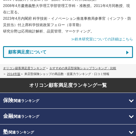
2008年4月慶應義塾大学理工学部管理工学科・准教授。2011年4月同教授、現
在に至る。
2023年4月内閣府 科学技術・イノベーション推進事務局参事官（インフラ・防
災担当）付上席科学技術政策フェロー（非常勤）
研究分野は応用統計解析、品質管理、マーケティング。
≫鈴木研究室についての詳細はこちら
顧客満足度について
オリコン顧客満足度ランキング
おすすめの来店型保険ショップランキング・比較
2014年版
来店型保険ショップの商品数・提案力ランキング・口コミ情報
オリコン顧客満足度
ランキング一覧
保険
関連ランキング
金融
関連ランキング
塾
関連ランキング