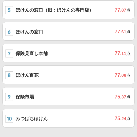
ほけんの窓口（旧：ほけんの専門店）
77
.87
点
ほけんの窓口
77
.61
点
保険見直し本舗
77
.11
点
ほけん百花
77
.06
点
保険市場
75
.37
点
みつばちほけん
75
.24
点