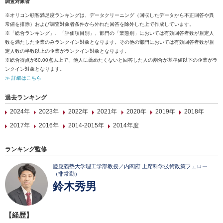
調査対象者
※オリコン顧客満足度ランキングは、データクリーニング（回収したデータから不正回答や異
常値を排除）および調査対象者条件から外れた回答を除外した上で作成しています。
※「総合ランキング」、「評価項目別」、部門の「業態別」においては有効回答者数が規定人
数を満たした企業のみランクイン対象となります。その他の部門においては有効回答者数が規
定人数の半数以上の企業がランクイン対象となります。
※総合得点が60.00点以上で、他人に薦めたくないと回答した人の割合が基準値以下の企業がラ
ンクイン対象となります。
≫ 詳細はこちら
過去ランキング
2024年
2023年
2022年
2021年
2020年
2019年
2018年
2017年
2016年
2014-2015年
2014年度
ランキング監修
慶應義塾大学理工学部教授／内閣府 上席科学技術政策フェロー
（非常勤）
鈴木秀男
【経歴】