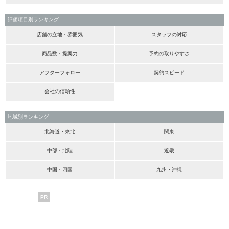
評価項目別ランキング
店舗の立地・雰囲気
スタッフの対応
商品数・提案力
予約の取りやすさ
アフターフォロー
契約スピード
会社の信頼性
地域別ランキング
北海道・東北
関東
中部・北陸
近畿
中国・四国
九州・沖縄
PR