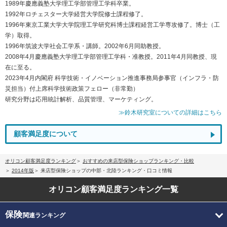
1989年慶應義塾大学理工学部管理工学科卒業。
1992年ロチェスター大学経営大学院修士課程修了。
1996年東京工業大学大学院理工学研究科博士課程経営工学専攻修了。博士（工
学）取得。
1996年筑波大学社会工学系・講師。2002年6月同助教授。
2008年4月慶應義塾大学理工学部管理工学科・准教授。2011年4月同教授、現
在に至る。
2023年4月内閣府 科学技術・イノベーション推進事務局参事官（インフラ・防
災担当）付上席科学技術政策フェロー（非常勤）
研究分野は応用統計解析、品質管理、マーケティング。
≫鈴木研究室についての詳細はこちら
顧客満足度について
オリコン顧客満足度ランキング
おすすめの来店型保険ショップランキング・比較
2014年版
来店型保険ショップの中部・北陸ランキング・口コミ情報
オリコン顧客満足度
ランキング一覧
保険
関連ランキング