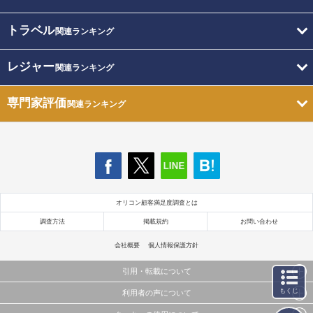
トラベル
関連ランキング
レジャー
関連ランキング
専門家評価
関連ランキング
オリコン顧客満足度調査とは
調査方法
掲載規約
お問い合わせ
会社概要
個人情報保護方針
引用・転載について
もくじ
利用者の声について
当サイトで公開されている情報（文字、写真、イラスト、画像データ等）及びこれらの配置・
編集および構造などについての著作権は株式会社oricon MEに帰属しております。