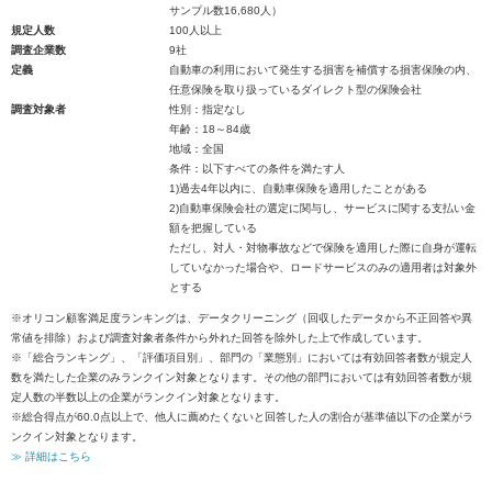
サンプル数16,680人）
規定人数
100人以上
調査企業数
9社
定義
自動車の利用において発生する損害を補償する損害保険の内、
任意保険を取り扱っているダイレクト型の保険会社
調査対象者
性別：指定なし
年齢：18～84歳
地域：全国
条件：以下すべての条件を満たす人
1)過去4年以内に、自動車保険を適用したことがある
2)自動車保険会社の選定に関与し、サービスに関する支払い金
額を把握している
ただし、対人・対物事故などで保険を適用した際に自身が運転
していなかった場合や、ロードサービスのみの適用者は対象外
とする
※オリコン顧客満足度ランキングは、データクリーニング（回収したデータから不正回答や異
常値を排除）および調査対象者条件から外れた回答を除外した上で作成しています。
※「総合ランキング」、「評価項目別」、部門の「業態別」においては有効回答者数が規定人
数を満たした企業のみランクイン対象となります。その他の部門においては有効回答者数が規
定人数の半数以上の企業がランクイン対象となります。
※総合得点が60.0点以上で、他人に薦めたくないと回答した人の割合が基準値以下の企業がラ
ンクイン対象となります。
≫ 詳細はこちら