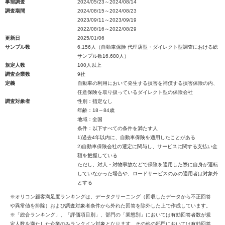
事前調査
2024/05/23～2024/08/14
調査期間
2024/08/15～2024/08/23
2023/09/11～2023/09/19
2022/08/16～2022/08/29
更新日
2025/01/06
サンプル数
6,156人（自動車保険 代理店型・ダイレクト型調査における総
サンプル数16,680人）
規定人数
100人以上
調査企業数
9社
定義
自動車の利用において発生する損害を補償する損害保険の内、
任意保険を取り扱っているダイレクト型の保険会社
調査対象者
性別：指定なし
年齢：18～84歳
地域：全国
条件：以下すべての条件を満たす人
1)過去4年以内に、自動車保険を適用したことがある
2)自動車保険会社の選定に関与し、サービスに関する支払い金
額を把握している
ただし、対人・対物事故などで保険を適用した際に自身が運転
していなかった場合や、ロードサービスのみの適用者は対象外
とする
※オリコン顧客満足度ランキングは、データクリーニング（回収したデータから不正回答
や異常値を排除）および調査対象者条件から外れた回答を除外した上で作成しています。
※「総合ランキング」、「評価項目別」、部門の「業態別」においては有効回答者数が規
定人数を満たした企業のみランクイン対象となります。その他の部門においては有効回答