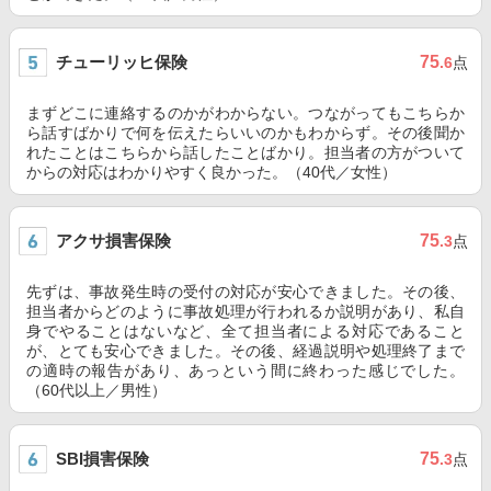
チューリッヒ保険
75
.6
点
まずどこに連絡するのかがわからない。つながってもこちらか
ら話すばかりで何を伝えたらいいのかもわからず。その後聞か
れたことはこちらから話したことばかり。担当者の方がついて
からの対応はわかりやすく良かった。（40代／女性）
アクサ損害保険
75
.3
点
先ずは、事故発生時の受付の対応が安心できました。その後、
担当者からどのように事故処理が行われるか説明があり、私自
身でやることはないなど、全て担当者による対応であること
が、とても安心できました。その後、経過説明や処理終了まで
の適時の報告があり、あっという間に終わった感じでした。
（60代以上／男性）
SBI損害保険
75
.3
点