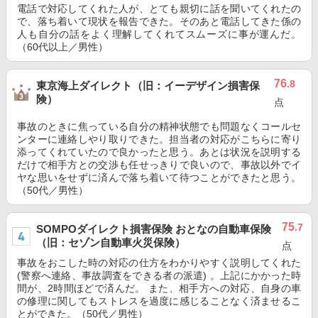
電話で対応してくれた人が、とても親切に話を聞いてくれたの
で、落ち着いて現状を報告できた。そのあと電話してきた係の
人も自分の話をよく理解してくれてスムーズに事が運んだ。
（60代以上／男性）
76
.8
東京海上ダイレクト（旧：イーデザイン損害保
険）
点
事故のときに焦っている自分の精神状態でも問題なくコールセ
ンターに連絡しやり取りできた。担当者の対応がこちらに寄り
添ってくれていたので良かったと思う。あとは状況を説明する
だけで相手方との交渉も任せっきりで良いので、事故以外でイ
ヤな思いをせずに済んで落ち着いて待つことができたと思う。
（50代／男性）
75
.7
SOMPOダイレクト損害保険 おとなの自動車保険
（旧：セゾン自動車火災保険）
点
事故をおこした時の対応の仕方をわかりやすく説明してくれた
(警察へ連絡、事故調査をできる者の派遣) 。上記にかかった時
間が、2時間ほどで済んだ。 また、相手方への対応、自身の車
の修理に関してもストレスを過度に感じることなく済ませるこ
とができた。（50代／男性）