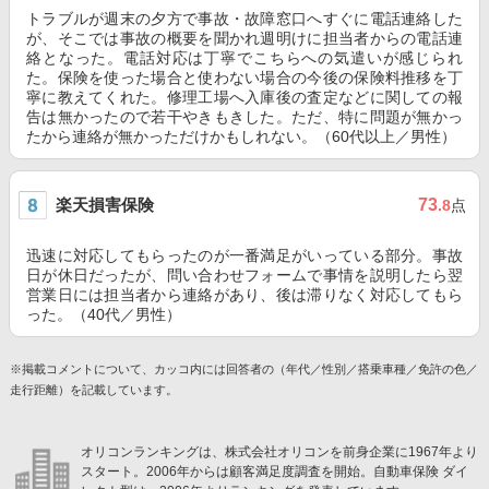
トラブルが週末の夕方で事故・故障窓口へすぐに電話連絡した
が、そこでは事故の概要を聞かれ週明けに担当者からの電話連
絡となった。電話対応は丁寧でこちらへの気遣いが感じられ
た。保険を使った場合と使わない場合の今後の保険料推移を丁
寧に教えてくれた。修理工場へ入庫後の査定などに関しての報
告は無かったので若干やきもきした。ただ、特に問題が無かっ
たから連絡が無かっただけかもしれない。（60代以上／男性）
楽天損害保険
73
.8
点
迅速に対応してもらったのが一番満足がいっている部分。事故
日が休日だったが、問い合わせフォームで事情を説明したら翌
営業日には担当者から連絡があり、後は滞りなく対応してもら
った。（40代／男性）
※掲載コメントについて、カッコ内には回答者の（年代／性別／搭乗車種／免許の色／
走行距離）を記載しています。
オリコンランキングは、株式会社オリコンを前身企業に1967年より
スタート。2006年からは顧客満足度調査を開始。自動車保険 ダイ