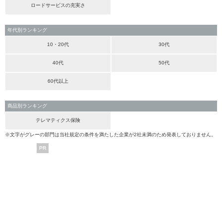
ロードサービスの充実さ
年代別ランキング
10・20代
30代
40代
50代
60代以上
商品別ランキング
テレマティクス保険
※文字がグレーの部門は当社規定の条件を満たした企業が2社未満のため発表しておりません。
PR