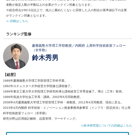
者数が規定人数の半数以上の企業がランクイン対象となります。
※総合得点が60.0点以上で、他人に薦めたくないと回答した人の割合が基準値以下の企業
がランクイン対象となります。
≫ 詳細はこちら
ランキング監修
慶應義塾大学理工学部教授／内閣府 上席科学技術政策フェロー
（非常勤）
鈴木秀男
【経歴】
1989年慶應義塾大学理工学部管理工学科卒業。
1992年ロチェスター大学経営大学院修士課程修了。
1996年東京工業大学大学院理工学研究科博士課程経営工学専攻修了。博士（工学）取得。
1996年筑波大学社会工学系・講師。2002年6月同助教授。
2008年4月慶應義塾大学理工学部管理工学科・准教授。2011年4月同教授、現在に至る。
2023年4月内閣府 科学技術・イノベーション推進事務局参事官（インフラ・防災担当）付上席
科学技術政策フェロー（非常勤）
研究分野は応用統計解析、品質管理、マーケティング。
≫鈴木研究室についての詳細はこちら