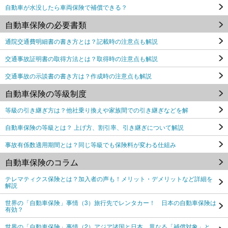
自動車が水没したら車両保険で補償できる？
自動車保険の必要書類
通院交通費明細書の書き方とは？記載時の注意点も解説
交通事故証明書の取得方法とは？取得時の注意点も解説
交通事故の示談書の書き方は？作成時の注意点も解説
自動車保険の等級制度
等級の引き継ぎ方は？他社乗り換えや家族間での引き継ぎなどを解
自動車保険の等級とは？ 上げ方、割引率、引き継ぎについて解説
事故有係数適用期間とは？同じ等級でも保険料が変わる仕組み
自動車保険のコラム
テレマティクス保険とは？加入者の声も！メリット・デメリットなど詳細を
解説
世界の「自動車保険」事情（3）旅行先でレンタカー！ 日本の自動車保険は
有効？
世界の「自動車保険」事情（2）アジア諸国と日本、異なる「補償対象」と