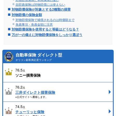
自賠責保険は対物賠償には使えない
対物賠償保険が対象とする2種類の損害
対物賠償の保険金額
対物賠償保険で補償されるのは時価額まで
免責事項・免責金額に注意
対物賠償保険を使用すると等級はどうなる？
万が一の備えに対物賠償保険をしっかり選ぼう
自動車保険 ダイレクト型
オリコン顧客満足度ランキング
76.5
点
ソニー損害保険
76.2
点
三井ダイレクト損害保険
※公式サイトへ遷移します。
74.5
点
チューリッヒ保険