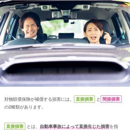
対物賠償保険が補償する損害には、
直接損害
と
間接損害
の2種類があります。
直接損害
とは、
自動車事故によって直接生じた損害
を指