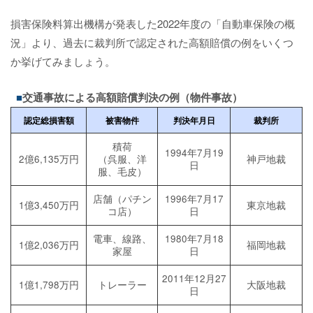
損害保険料算出機構が発表した2022年度の「自動車保険の概
況」より、過去に裁判所で認定された高額賠償の例をいくつ
か挙げてみましょう。
交通事故による高額賠償判決の例（物件事故）
認定総損害額
被害物件
判決年月日
裁判所
積荷
1994年7月19
2億6,135万円
（呉服、洋
神戸地裁
日
服、毛皮）
店舗（パチン
1996年7月17
1億3,450万円
東京地裁
コ店）
日
電車、線路、
1980年7月18
1億2,036万円
福岡地裁
家屋
日
2011年12月27
1億1,798万円
トレーラー
大阪地裁
日