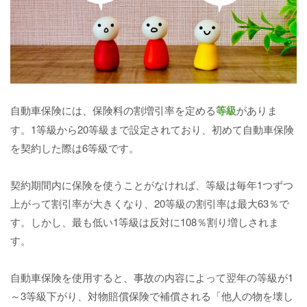
自動車保険には、保険料の割増引率を定める
等級
がありま
す。1等級から20等級まで設定されており、初めて自動車保険
を契約した際は6等級です。
契約期間内に保険を使うことがなければ、等級は毎年1つずつ
上がって割引率が大きくなり、20等級の割引率は最大63％で
す。しかし、最も低い1等級は反対に108％割り増しされま
す。
自動車保険を使用すると、事故の内容によって翌年の等級が1
～3等級下がり、対物賠償保険で補償される「他人の物を壊し