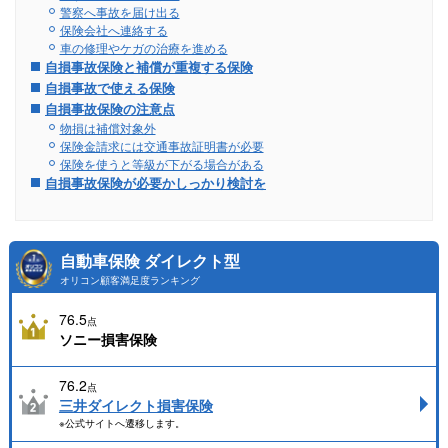
警察へ事故を届け出る
保険会社へ連絡する
車の修理やケガの治療を進める
自損事故保険と補償が重複する保険
自損事故で使える保険
自損事故保険の注意点
物損は補償対象外
保険金請求には交通事故証明書が必要
保険を使うと等級が下がる場合がある
自損事故保険が必要かしっかり検討を
自動車保険 ダイレクト型
オリコン顧客満足度ランキング
76.5
点
ソニー損害保険
76.2
点
三井ダイレクト損害保険
※公式サイトへ遷移します。