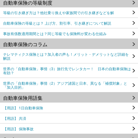
自動車保険の等級制度
等級の引き継ぎ方は？他社乗り換えや家族間での引き継ぎなどを解
自動車保険の等級とは？ 上げ方、割引率、引き継ぎについて解説
事故有係数適用期間とは？同じ等級でも保険料が変わる仕組み
自動車保険のコラム
テレマティクス保険とは？加入者の声も！メリット・デメリットなど詳細を
解説
世界の「自動車保険」事情（3）旅行先でレンタカー！ 日本の自動車保険は
有効？
世界の「自動車保険」事情（2）アジア諸国と日本、異なる「補償対象」と
「加入目的」
自動車保険用語集
【用語】 1日自動車保険
【用語】 共済
【用語】 保険事故