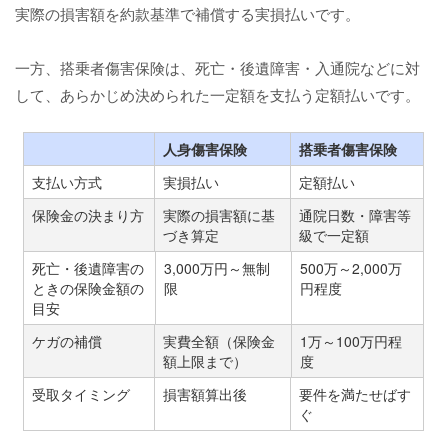
実際の損害額を約款基準で補償する実損払いです。
一方、搭乗者傷害保険は、死亡・後遺障害・入通院などに対
して、あらかじめ決められた一定額を支払う定額払いです。
人身傷害保険
搭乗者傷害保険
支払い方式
実損払い
定額払い
保険金の決まり方
実際の損害額に基
通院日数・障害等
づき算定
級で一定額
死亡・後遺障害の
3,000万円～無制
500万～2,000万
ときの保険金額の
限
円程度
目安
ケガの補償
実費全額（保険金
1万～100万円程
額上限まで）
度
受取タイミング
損害額算出後
要件を満たせばす
ぐ