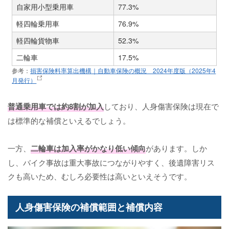
自家用小型乗用車
77.3%
軽四輪乗用車
76.9%
軽四輪貨物車
52.3%
二輪車
17.5%
参考：
損害保険料率算出機構｜自動車保険の概況 2024年度版（2025年4
月発行）
普通乗用車では約8割が加入
しており、人身傷害保険は現在で
は標準的な補償といえるでしょう。
一方、
二輪車は加入率がかなり低い傾向
があります。しか
し、バイク事故は重大事故につながりやすく、後遺障害リス
クも高いため、むしろ必要性は高いといえそうです。
人身傷害保険の補償範囲と補償内容