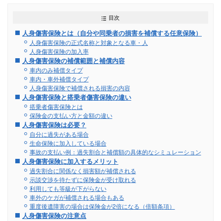
目次
人身傷害保険とは（自分や同乗者の損害を補償する任意保険）
人身傷害保険の正式名称と対象となる車・人
人身傷害保険の加入率
人身傷害保険の補償範囲と補償内容
車内のみ補償タイプ
車内・車外補償タイプ
人身傷害保険で補償される損害の内容
人身傷害保険と搭乗者傷害保険の違い
搭乗者傷害保険とは
保険金の支払い方と金額の違い
人身傷害保険は必要？
自分に過失がある場合
生命保険に加入している場合
事故の支払い例：過失割合と補償額の具体的なシミュレーション
人身傷害保険に加入するメリット
過失割合に関係なく損害額が補償される
示談交渉を待たずに保険金が受け取れる
利用しても等級が下がらない
車外のケガが補償される場合もある
重度後遺障害の場合は保険金が2倍になる（倍額条項）
人身傷害保険の注意点