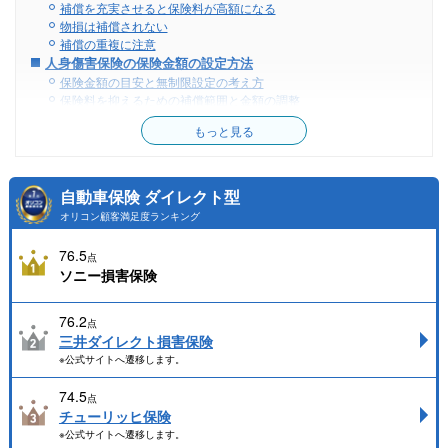
補償を充実させると保険料が高額になる
物損は補償されない
補償の重複に注意
人身傷害保険の保険金額の設定方法
保険金額の目安と無制限設定の考え方
保険料を抑えるための補償範囲と金額の調整
人身傷害保険でまさかの事故に備えよう
もっと見る
自動車保険 ダイレクト型
オリコン顧客満足度ランキング
76.5
点
ソニー損害保険
76.2
点
三井ダイレクト損害保険
※公式サイトへ遷移します。
74.5
点
チューリッヒ保険
※公式サイトへ遷移します。