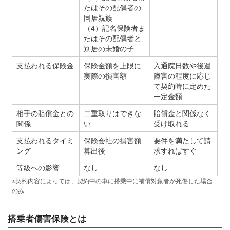
たはその配偶者の
同居親族
（4）記名保険者ま
たはその配偶者と
別居の未婚の子
支払われる保険金
保険金額を上限に
入通院日数や後遺
実際の損害額
障害の程度に応じ
て契約時に定めた
一定金額
相手の賠償金との
二重取りはできな
賠償金と関係なく
関係
い
受け取れる
支払われるタイミ
保険会社の損害額
要件を満たして請
ング
算出後
求すればすぐ
等級への影響
なし
なし
※
契約内容によっては、契約中の車に搭乗中に補償対象者が死傷した場合
のみ
搭乗者傷害保険とは