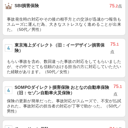
SBI損害保険
75
.2
点
事故発生時の対応やその後の相手方との交渉が迅速かつ報告も
スムーズに運んだ為、大きなストレスなく進めることが出来
た。（50代／男性）
75
.1
東京海上ダイレクト（旧：イーデザイン損害保
険）
点
もらい事故を含め、数回違った事故の対応をしてもらいました
が、その中でとても信頼のおける担当の方に対応していただい
た経験があります。（50代／女性）
75
.1
SOMPOダイレクト損害保険 おとなの自動車保険
（旧：セゾン自動車火災保険）
点
保険の更新が簡単だった。事故対応がスムーズで、不安が払拭
された。事故対応の担当者の対応が丁寧で助かった。（50代／
男性）