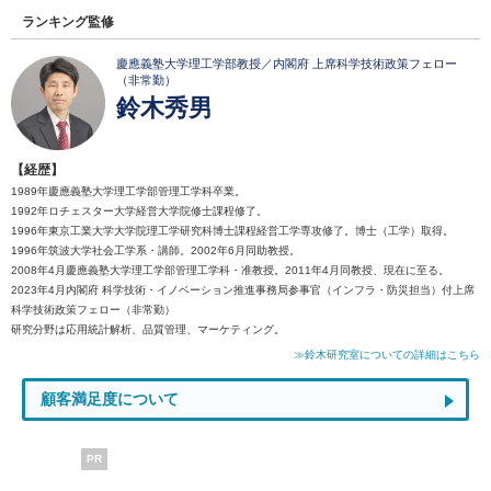
ランキング監修
慶應義塾大学理工学部教授／内閣府 上席科学技術政策フェロー
（非常勤）
鈴木秀男
【経歴】
1989年慶應義塾大学理工学部管理工学科卒業。
1992年ロチェスター大学経営大学院修士課程修了。
1996年東京工業大学大学院理工学研究科博士課程経営工学専攻修了。博士（工学）取得。
1996年筑波大学社会工学系・講師。2002年6月同助教授。
2008年4月慶應義塾大学理工学部管理工学科・准教授。2011年4月同教授、現在に至る。
2023年4月内閣府 科学技術・イノベーション推進事務局参事官（インフラ・防災担当）付上席
科学技術政策フェロー（非常勤）
研究分野は応用統計解析、品質管理、マーケティング。
≫鈴木研究室についての詳細はこちら
顧客満足度について
PR