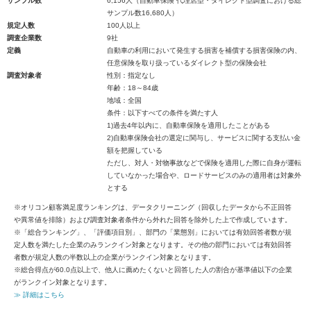
サンプル数
6,156人（自動車保険 代理店型・ダイレクト型調査における総
サンプル数16,680人）
規定人数
100人以上
調査企業数
9社
定義
自動車の利用において発生する損害を補償する損害保険の内、
任意保険を取り扱っているダイレクト型の保険会社
調査対象者
性別：指定なし
年齢：18～84歳
地域：全国
条件：以下すべての条件を満たす人
1)過去4年以内に、自動車保険を適用したことがある
2)自動車保険会社の選定に関与し、サービスに関する支払い金
額を把握している
ただし、対人・対物事故などで保険を適用した際に自身が運転
していなかった場合や、ロードサービスのみの適用者は対象外
とする
※オリコン顧客満足度ランキングは、データクリーニング（回収したデータから不正回答
や異常値を排除）および調査対象者条件から外れた回答を除外した上で作成しています。
※「総合ランキング」、「評価項目別」、部門の「業態別」においては有効回答者数が規
定人数を満たした企業のみランクイン対象となります。その他の部門においては有効回答
者数が規定人数の半数以上の企業がランクイン対象となります。
※総合得点が60.0点以上で、他人に薦めたくないと回答した人の割合が基準値以下の企業
がランクイン対象となります。
≫ 詳細はこちら