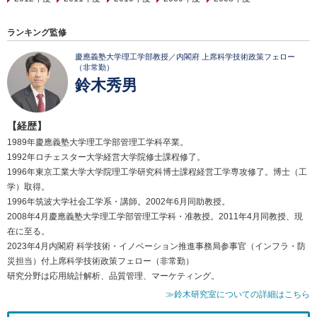
ランキング監修
慶應義塾大学理工学部教授／内閣府 上席科学技術政策フェロー
（非常勤）
鈴木秀男
【経歴】
1989年慶應義塾大学理工学部管理工学科卒業。
1992年ロチェスター大学経営大学院修士課程修了。
1996年東京工業大学大学院理工学研究科博士課程経営工学専攻修了。博士（工
学）取得。
1996年筑波大学社会工学系・講師。2002年6月同助教授。
2008年4月慶應義塾大学理工学部管理工学科・准教授。2011年4月同教授、現
在に至る。
2023年4月内閣府 科学技術・イノベーション推進事務局参事官（インフラ・防
災担当）付上席科学技術政策フェロー（非常勤）
研究分野は応用統計解析、品質管理、マーケティング。
≫鈴木研究室についての詳細はこちら