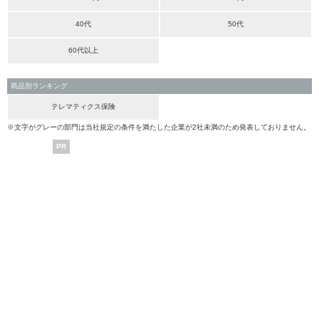
40代
50代
60代以上
商品別ランキング
テレマティクス保険
※文字がグレーの部門は当社規定の条件を満たした企業が2社未満のため発表しておりません。
PR