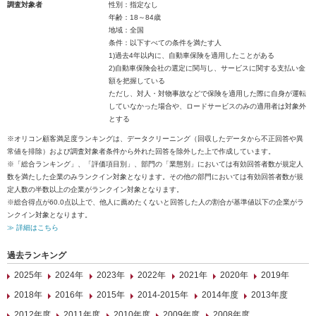
調査対象者
性別：指定なし
年齢：18～84歳
地域：全国
条件：以下すべての条件を満たす人
1)過去4年以内に、自動車保険を適用したことがある
2)自動車保険会社の選定に関与し、サービスに関する支払い金
額を把握している
ただし、対人・対物事故などで保険を適用した際に自身が運転
していなかった場合や、ロードサービスのみの適用者は対象外
とする
※オリコン顧客満足度ランキングは、データクリーニング（回収したデータから不正回答や異
常値を排除）および調査対象者条件から外れた回答を除外した上で作成しています。
※「総合ランキング」、「評価項目別」、部門の「業態別」においては有効回答者数が規定人
数を満たした企業のみランクイン対象となります。その他の部門においては有効回答者数が規
定人数の半数以上の企業がランクイン対象となります。
※総合得点が60.0点以上で、他人に薦めたくないと回答した人の割合が基準値以下の企業がラ
ンクイン対象となります。
≫ 詳細はこちら
過去ランキング
2025年
2024年
2023年
2022年
2021年
2020年
2019年
2018年
2016年
2015年
2014-2015年
2014年度
2013年度
2012年度
2011年度
2010年度
2009年度
2008年度