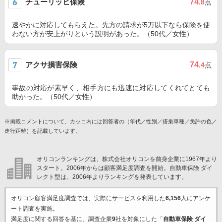
チューリッヒ保険
74
.8
点
速やかに対応してもらえた。先方の請求が5万以下なら保険を使
わない方が安上がりという説明があった。（50代／女性）
アクサ損害保険
74
.4
点
事故の対応が素早く、相手方にも迅速に対応してくれてとても
助かった。（50代／女性）
※掲載コメントについて、カッコ内には回答者の（年代／性別／搭乗車種／免許の色／
走行距離）を記載しています。
オリコンランキングは、株式会社オリコンを前身企業に1967年より
スタート。2006年からは顧客満足度調査を開始。自動車保険 ダイ
レクト型は、2006年よりランキングを発表しています。
オリコン顧客満足度調査では、実際にサービスを利用した
6,156
人にアンケ
ート調査を実施。
満足度に関する回答を基に、調査企業
9
社を対象にした「
自動車保険 ダイ