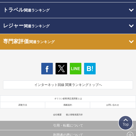
トラベル
関連ランキング
レジャー
関連ランキング
専門家評価
関連ランキング
インターネット回線 関東ランキングトップへ
オリコン顧客満足度調査とは
調査方法
掲載規約
お問い合わせ
会社概要
個人情報保護方針
Top
引用・転載について
利用者の声について
当サイトで公開されている情報（文字、写真、イラスト、画像データ等）及びこれらの配置・