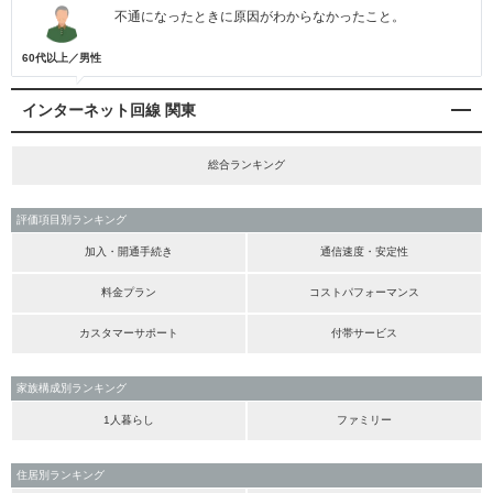
不通になったときに原因がわからなかったこと。
60代以上／男性
インターネット回線 関東
総合ランキング
評価項目別ランキング
加入・開通手続き
通信速度・安定性
料金プラン
コストパフォーマンス
カスタマーサポート
付帯サービス
家族構成別ランキング
1人暮らし
ファミリー
住居別ランキング