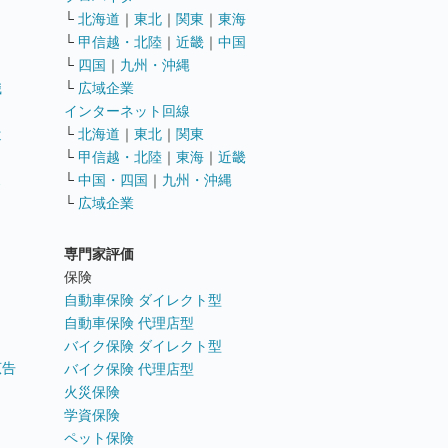
└
北海道
｜
東北
｜
関東
｜
東海
└
甲信越・北陸
｜
近畿
｜
中国
└
四国
｜
九州・沖縄
職
└
広域企業
インターネット回線
遣
└
北海道
｜
東北
｜
関東
└
甲信越・北陸
｜
東海
｜
近畿
ス
└
中国・四国
｜
九州・沖縄
└
広域企業
専門家評価
ト
保険
自動車保険 ダイレクト型
自動車保険 代理店型
バイク保険 ダイレクト型
広告
バイク保険 代理店型
火災保険
学資保険
ペット保険