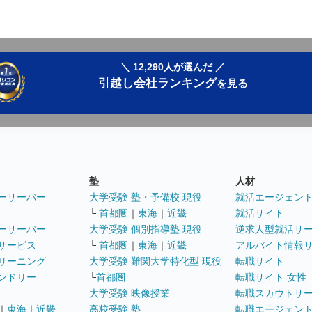
＼ 12,290人が選んだ ／
引越し会社ランキング
を見る
塾
人材
ーサーバー
大学受験 塾・予備校 現役
就活エージェン
└
首都圏
｜
東海
｜
近畿
就活サイト
ーサーバー
大学受験 個別指導塾 現役
逆求人型就活サ
サービス
└
首都圏
｜
東海
｜
近畿
アルバイト情報
リーニング
大学受験 難関大学特化型 現役
転職サイト
ンドリー
└
首都圏
転職サイト 女性
大学受験 映像授業
転職スカウトサ
｜
東海
｜
近畿
高校受験 塾
転職エージェン