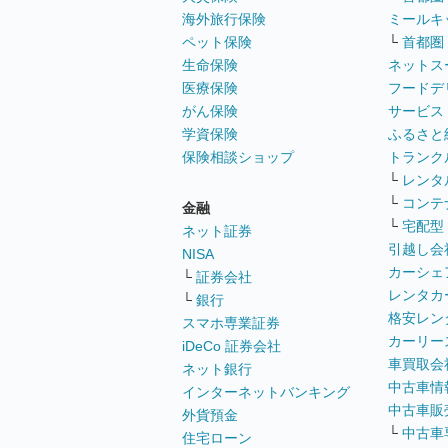
海外旅行保険
ミールキ
ペット保険
└
首都圏
生命保険
ネットス
医療保険
フードデ
がん保険
サービス
学資保険
ふるさと
保険相談ショップ
トランク
└
レンタ
└
コンテ
金融
└
宅配型
ネット証券
引越し会
NISA
カーシェ
└
証券会社
レンタカ
└
銀行
格安レン
スマホ専業証券
カーリー
iDeCo 証券会社
車買取会
ネット銀行
中古車情
インターネットバンキング
中古車販
外貨預金
└
中古車
住宅ローン