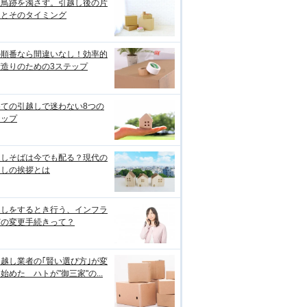
つ鳥跡を濁さず。引越し後の片
けとそのタイミング
の順番なら間違いなし！効率的
荷造りのための3ステップ
めての引越しで迷わない8つの
テップ
越しそばは今でも配る？現代の
越しの挨拶とは
越しをするとき行う、インフラ
どの変更手続きって？
越し業者の｢賢い選び方｣が変
始めた ハトが"御三家"の...