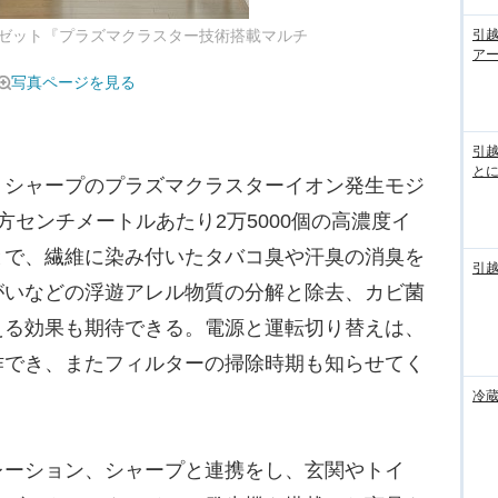
引
ゼット『プラズマクラスター技術搭載マルチ
ア
写真ページを見る
引
と
シャープのプラズマクラスターイオン発生モジ
方センチメートルあたり2万5000個の高濃度イ
とで、繊維に染み付いたタバコ臭や汗臭の消臭を
引
がいなどの浮遊アレル物質の分解と除去、カビ菌
える効果も期待できる。電源と運転切り替えは、
作でき、またフィルターの掃除時期も知らせてく
冷
ーション、シャープと連携をし、玄関やトイ