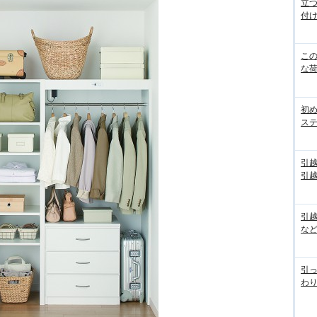
立
付
こ
な
初
ス
引
引
引
な
引っ
わり