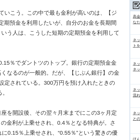
ていこう。この中で最も金利が高いのは、【ジ
高
％。定期預金を利用したいが、自分のお金を長期間
な
という人は、こうした短期の定期預金を利用して
ネ
トを
.15％でダントツのトップ。銀行の定期預金金
ネ
ネッ
高くなるのが一般的。だが、【じぶん銀行】の金
設定されている。300万円を預け入れたときの
ネ
る。
流
座を開設後、その翌々月末までにこの3ヶ月定
ネッ
と
％の金利が上乗せされ、0.4％となる特典が。さ
0.15％上乗せされ、“0.55％”という驚きの優
ほん