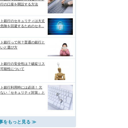
銀行の口座を開設する方法
ット銀行のセキュリティは大丈
危険を回避するためのセキ...
ット銀行って何？普通の銀行と
違いと選び方
ット銀行の安全性は？破綻リス
の可能性について
ト銀行利用時には必須！ 欠
せない「セキュリティ対策」と
事をもっと見る ≫