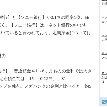
ト
行】と【ソニー銀行】が0.1％の同率1位。僅
ネ
夫？
続く。【ソニー銀行】は、ネット銀行の中でも
向いていると言われており、定期預金については
ネ
の
ネ
魅力
ク
行】。普通預金や1～6ヶ月ものの金利では大き
ネッ
か
期預金では、1年（0.12％）、3年
は
）でトップを独占。メガバンクの金利と比べると、約5
記