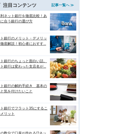
注目コンテンツ
記事一覧へ ≫
金利ネット銀行を徹底比較！あ
たに合う銀行の選び方
ット銀行のメリット・デメリッ
徹底解説！初心者におすす...
ット銀行のちょっと面白い話。
ト銀行は変わった支店名が...
ット銀行の解約手続き 基本の
れと気を付けたいこと
ト銀行でフラット35にするこ
のメリット
の数分で口座が作れる!?ネッ