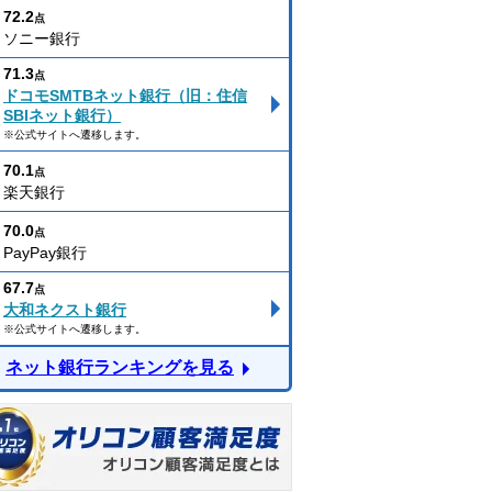
72.2
点
ソニー銀行
71.3
点
ドコモSMTBネット銀行（旧：住信
SBIネット銀行）
※公式サイトへ遷移します。
70.1
点
楽天銀行
70.0
点
PayPay銀行
67.7
点
大和ネクスト銀行
※公式サイトへ遷移します。
ネット銀行ランキングを見る