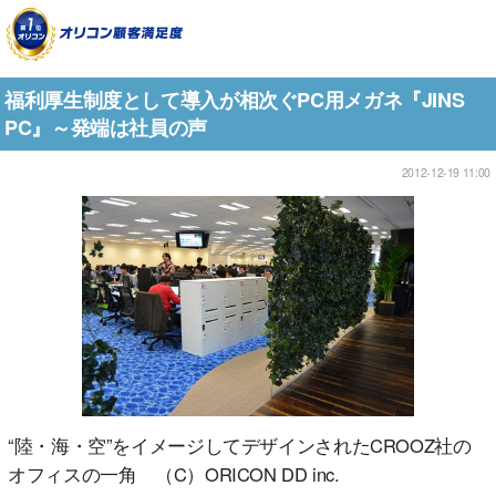
福利厚生制度として導入が相次ぐPC用メガネ『JINS
PC』～発端は社員の声
2012-12-19 11:00
“陸・海・空”をイメージしてデザインされたCROOZ社の
オフィスの一角 （C）ORICON DD inc.