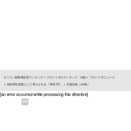
オリコン顧客満足度ランキング
プロバイダのランキング・比較
プロバイダニュース
福利厚生制度として導入される『JINS PC』
写真詳細（4/6枚）
[an error occurred while processing this directive]
PR