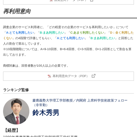
再利用意向
調査企業のサービス利用者に、「どの程度その企業のサービスを再利用したいか」について
「
A:とても利用したい
」「
B:まあ利用したい
」「
C:あまり利用したくない
」「
D：全く利用した
くない
」の4段階で評価してもらい、「
A:とても利用したい
」「
B:まあ利用したい
」と回答した
人の割合で算出しています。
※10段階聴取については、A=9-10回答、B=6-8回答、C=3-5回答、D=1-2回答として割合を算
出しております。
商標対象は、回答者数が100人以上の企業です。
再利用意向データ（PDF）
ランキング監修
慶應義塾大学理工学部教授／内閣府 上席科学技術政策フェロー
（非常勤）
鈴木秀男
【経歴】