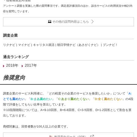
・他者推奨意向理由
アンケート調査を実施した際の質問事項です。満足度評価項目のほか、該当サービスの利用状況や検討内
容を質問しています。
その他の設問内容はこちら
調査企業
リクナビ | マイナビ | キャリタス就活 | 朝日学情ナビ（あさがくナビ） | ブンナビ！
過去ランキング
2018年
2017年
推奨意向
調査企業のサービス利用者に、「どの程度その企業のサービスを推奨したいか」について「
A:
とても薦めたい
」「
B:まあ薦めたい
」「
C:あまり薦めたくない
」「
D:全く薦めたくない
」の4段
階で評価をしてもらい比率を算出しています。
※10段階聴取については、A=9-10回答、B=6-8回答、C=3-5回答、D=1-2回答として割合を算
出しております。
商標対象は、回答者数が100人以上の企業です。
推奨意向データ（PDF）