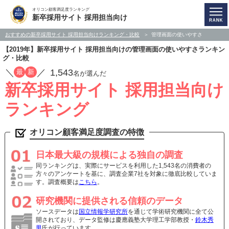
オリコン顧客満足度ランキング
新卒採用サイト 採用担当向け
おすすめの新卒採用サイト 採用担当向けランキング・比較
管理画面の使いやすさ
【2019年】新卒採用サイト 採用担当向けの管理画面の使いやすさランキン
グ・比較
／
／
1,543
最
新
名が選んだ
新卒採用サイト 採用担当向け
ランキング
オリコン顧客満足度調査の特徴
日本最大級の規模による独自の調査
同ランキングは、実際にサービスを利用した1,543名の消費者の
方々のアンケートを基に、調査企業7社を対象に徹底比較していま
す。調査概要は
こちら
。
研究機関に提供される信頼のデータ
ソースデータは
国立情報学研究所
を通じて学術研究機関に全て公
開されており、データ監修は慶應義塾大学理工学部教授・
鈴木秀
男
氏が行っています。