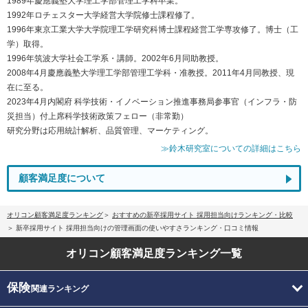
1989年慶應義塾大学理工学部管理工学科卒業。
1992年ロチェスター大学経営大学院修士課程修了。
1996年東京工業大学大学院理工学研究科博士課程経営工学専攻修了。博士（工
学）取得。
1996年筑波大学社会工学系・講師。2002年6月同助教授。
2008年4月慶應義塾大学理工学部管理工学科・准教授。2011年4月同教授、現
在に至る。
2023年4月内閣府 科学技術・イノベーション推進事務局参事官（インフラ・防
災担当）付上席科学技術政策フェロー（非常勤）
研究分野は応用統計解析、品質管理、マーケティング。
≫鈴木研究室についての詳細はこちら
顧客満足度について
オリコン顧客満足度ランキング
おすすめの新卒採用サイト 採用担当向けランキング・比較
新卒採用サイト 採用担当向けの管理画面の使いやすさランキング・口コミ情報
オリコン顧客満足度
ランキング一覧
保険
関連ランキング