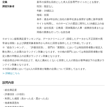
定義
新卒の採用を目的とした求人広告専門サイトのことを指す。
調査対象者
性別：指定なし
年齢：18歳以上
地域：全国
条件：過去4年以内に自社の新卒社員を採用する際に新卒採用
サイトを利用し、そのサービスの選定に関与した18歳以上の会
社員・会社役員・公務員・団体職員の人事・総務担当者または
同様の業務を行っている担当者
※オリコン顧客満足度ランキングは、データクリーニング（回収したデータから不正回答や異
常値を排除）および調査対象者条件から外れた回答を除外した上で作成しています。
※「総合ランキング」、「評価項目別」、部門の「業態別」においては有効回答者数が規定人
数を満たした企業のみランクイン対象となります。その他の部門においては有効回答者数が規
定人数の半数以上の企業がランクイン対象となります。
※総合得点が60.00点以上で、他人に薦めたくないと回答した人の割合が基準値以下の企業がラ
ンクイン対象となります。
※今回の調査においては1人の回答者が複数の企業について回答しております。
≫ 詳細はこちら
設問内容
・総合満足度
・評価項目（小項目）
・利用した感想（良かった点・悪かった点）
・他者推奨意向