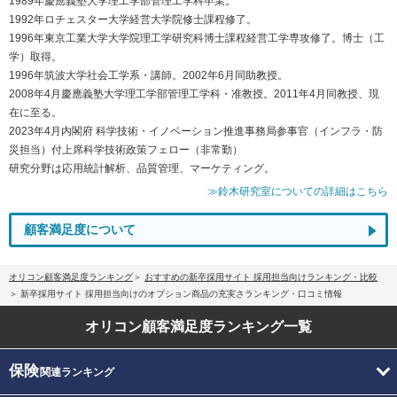
1989年慶應義塾大学理工学部管理工学科卒業。
1992年ロチェスター大学経営大学院修士課程修了。
1996年東京工業大学大学院理工学研究科博士課程経営工学専攻修了。博士（工
学）取得。
1996年筑波大学社会工学系・講師。2002年6月同助教授。
2008年4月慶應義塾大学理工学部管理工学科・准教授。2011年4月同教授、現
在に至る。
2023年4月内閣府 科学技術・イノベーション推進事務局参事官（インフラ・防
災担当）付上席科学技術政策フェロー（非常勤）
研究分野は応用統計解析、品質管理、マーケティング。
≫鈴木研究室についての詳細はこちら
顧客満足度について
オリコン顧客満足度ランキング
おすすめの新卒採用サイト 採用担当向けランキング・比較
新卒採用サイト 採用担当向けのオプション商品の充実さランキング・口コミ情報
オリコン顧客満足度
ランキング一覧
保険
関連ランキング