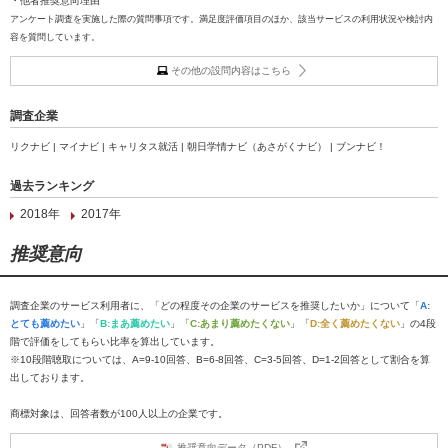
・他者推奨意向理由
アンケート調査を実施した際の質問事項です。満足度評価項目のほか、該当サービスの利用状況や検討内
容を質問しています。
その他の設問内容はこちら
調査企業
リクナビ | マイナビ | キャリタス就活 | 朝日学情ナビ（あさがくナビ） | ブンナビ！
過去ランキング
2018年
2017年
推奨意向
調査企業のサービス利用者に、「どの程度その企業のサービスを推奨したいか」について「
A:
とても薦めたい
」「
B:まあ薦めたい
」「
C:あまり薦めたくない
」「
D:全く薦めたくない
」の4段
階で評価をしてもらい比率を算出しています。
※10段階聴取については、A=9-10回答、B=6-8回答、C=3-5回答、D=1-2回答として割合を算
出しております。
商標対象は、回答者数が100人以上の企業です。
推奨意向データ（PDF）