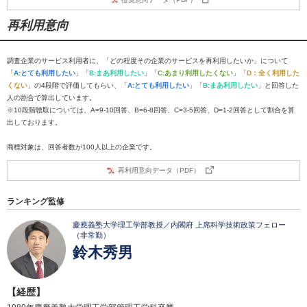
再利用意向
調査企業のサービス利用者に、「どの程度その企業のサービスを再利用したいか」について
「
A:とても利用したい
」「
B:まあ利用したい
」「
C:あまり利用したくない
」「
D：全く利用した
くない
」の4段階で評価してもらい、「
A:とても利用したい
」「
B:まあ利用したい
」と回答した
人の割合で算出しています。
※10段階聴取については、A=9-10回答、B=6-8回答、C=3-5回答、D=1-2回答として割合を算
出しております。
商標対象は、回答者数が100人以上の企業です。
再利用意向データ（PDF）
ランキング監修
慶應義塾大学理工学部教授／内閣府 上席科学技術政策フェロー
（非常勤）
鈴木秀男
【経歴】