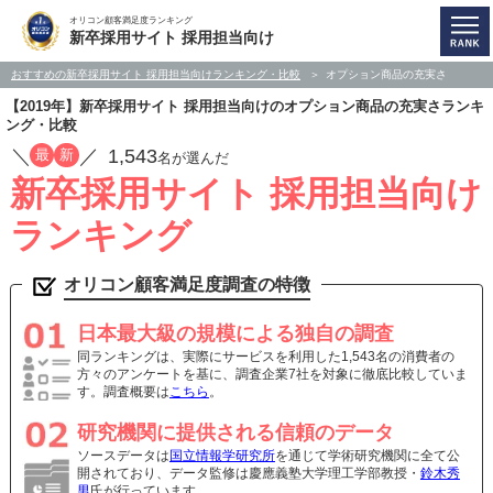
オリコン顧客満足度ランキング
新卒採用サイト 採用担当向け
おすすめの新卒採用サイト 採用担当向けランキング・比較
オプション商品の充実さ
【2019年】新卒採用サイト 採用担当向けのオプション商品の充実さランキ
ング・比較
／
／
1,543
最
新
名が選んだ
新卒採用サイト 採用担当向け
ランキング
オリコン顧客満足度調査の特徴
日本最大級の規模による独自の調査
同ランキングは、実際にサービスを利用した1,543名の消費者の
方々のアンケートを基に、調査企業7社を対象に徹底比較していま
す。調査概要は
こちら
。
研究機関に提供される信頼のデータ
ソースデータは
国立情報学研究所
を通じて学術研究機関に全て公
開されており、データ監修は慶應義塾大学理工学部教授・
鈴木秀
男
氏が行っています。