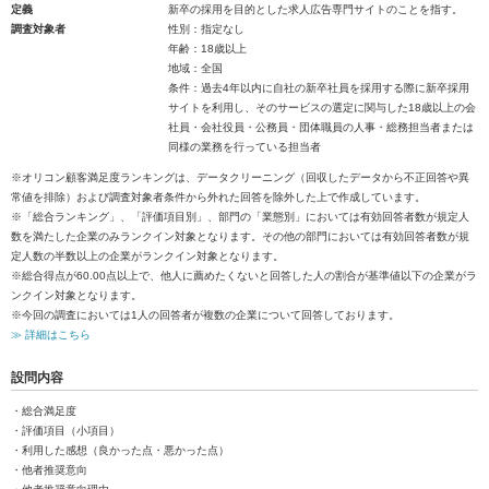
定義
新卒の採用を目的とした求人広告専門サイトのことを指す。
調査対象者
性別：指定なし
年齢：18歳以上
地域：全国
条件：過去4年以内に自社の新卒社員を採用する際に新卒採用
サイトを利用し、そのサービスの選定に関与した18歳以上の会
社員・会社役員・公務員・団体職員の人事・総務担当者または
同様の業務を行っている担当者
※オリコン顧客満足度ランキングは、データクリーニング（回収したデータから不正回答や異
常値を排除）および調査対象者条件から外れた回答を除外した上で作成しています。
※「総合ランキング」、「評価項目別」、部門の「業態別」においては有効回答者数が規定人
数を満たした企業のみランクイン対象となります。その他の部門においては有効回答者数が規
定人数の半数以上の企業がランクイン対象となります。
※総合得点が60.00点以上で、他人に薦めたくないと回答した人の割合が基準値以下の企業がラ
ンクイン対象となります。
※今回の調査においては1人の回答者が複数の企業について回答しております。
≫ 詳細はこちら
設問内容
・総合満足度
・評価項目（小項目）
・利用した感想（良かった点・悪かった点）
・他者推奨意向