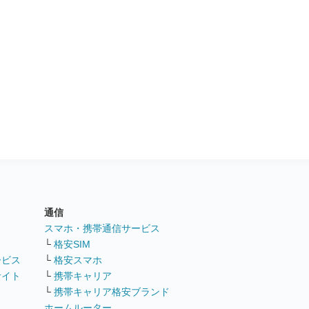
通信
ト
スマホ・携帯通信サービス
└
格安SIM
ービス
└
格安スマホ
サイト
└
携帯キャリア
└
携帯キャリア格安ブランド
ホームルーター