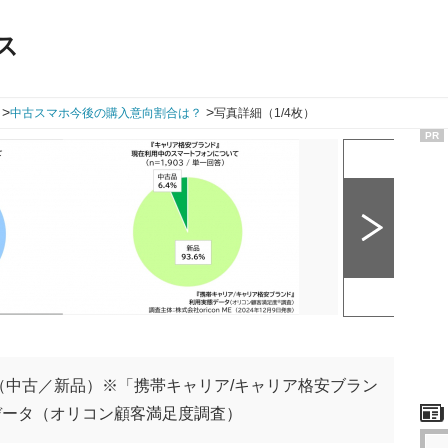
ス
>
>
中古スマホ今後の購入意向割合は？
写真詳細（1/4枚）
PR
（中古／新品）※「携帯キャリア/キャリア格安ブラン
データ（オリコン顧客満足度調査）