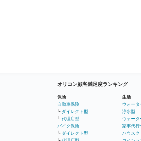
オリコン顧客満足度ランキング
保険
生活
自動車保険
ウォータ
└
ダイレクト型
浄水型
└
代理店型
ウォータ
バイク保険
家事代行
└
ダイレクト型
ハウスク
└
代理店型
コインラ