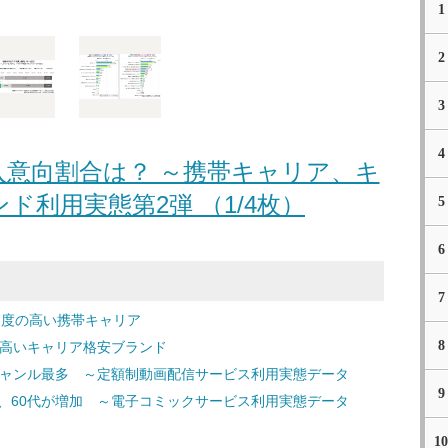
1
2
3
4
意向割合は？ ～携帯キャリア、キ
ド利用実態第2弾 （1/4枚）
5
6
7
足度の高い携帯キャリア
8
度の高いキャリア格安ブランド
ジャンル最多 ～定額制動画配信サービス利用実態データ
9
、60代が増加 ～電子コミックサービス利用実態データ
10