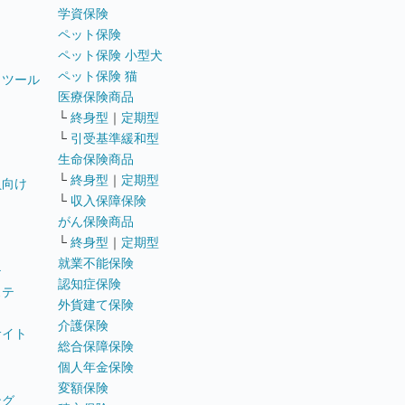
学資保険
ペット保険
ペット保険 小型犬
ペット保険 猫
トツール
医療保険商品
└
終身型
｜
定期型
└
引受基準緩和型
生命保険商品
└
終身型
｜
定期型
員向け
└
収入保障保険
がん保険商品
└
終身型
｜
定期型
就業不能保険
テ
認知症保険
ステ
外貨建て保険
介護保険
サイト
総合保障保険
個人年金保険
変額保険
ング