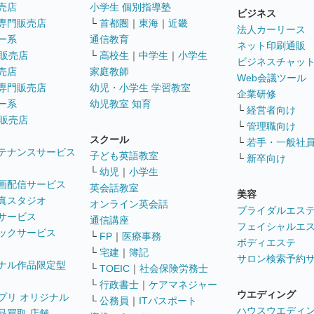
売店
小学生 個別指導塾
ビジネス
専門販売店
└
首都圏
｜
東海
｜
近畿
法人カーリース
ー系
通信教育
ネット印刷通販
販売店
└
高校生
｜
中学生
｜
小学生
ビジネスチャッ
売店
家庭教師
Web会議ツール
専門販売店
幼児・小学生 学習教室
企業研修
ー系
幼児教室 知育
└
経営者向け
販売店
└
管理職向け
スクール
└
若手・一般社
テナンスサービス
子ども英語教室
└
新卒向け
└
幼児
｜
小学生
画配信サービス
英会話教室
美容
真スタジオ
オンライン英会話
ブライダルエス
サービス
通信講座
フェイシャルエ
ックサービス
└
FP
｜
医療事務
ボディエステ
└
宅建
｜
簿記
サロン検索予約
ナル作品限定型
└
TOEIC
｜
社会保険労務士
└
行政書士
｜
ケアマネジャー
ウエディング
プリ オリジナル
└
公務員
｜
ITパスポート
ハウスウエディ
品買取 店舗