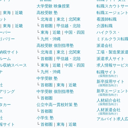
大学受験 映像授業
転職スカウトサ
｜
東海
｜
近畿
高校受験 塾
転職エージェン
ット
└
北海道
｜
東北
｜
北関東
看護師転職
｜
東海
｜
近畿
└
首都圏
｜
甲信越・北陸
介護転職
ーパー
└
東海
｜
近畿
｜
中国・四国
ハイクラス・
リバリー
└
九州・沖縄
ミドルクラス転
高校受験 個別指導塾
派遣会社
納税サイト
└
北海道
｜
東北
｜
北関東
工場・製造業派
ルーム
└
首都圏
｜
甲信越・北陸
派遣求人サイト
ル収納スペース
└
東海
｜
近畿
｜
中国・四国
求人情報サービ
ナ
└
九州・沖縄
転職サイト
（採用担当向け）
中学受験 塾
新卒採用サイト
社
└
首都圏
｜
東海
｜
近畿
（採用担当向け）
新卒エージェン
アリング
中学受験 個別指導塾
（採用担当向け）
ー
└
首都圏
人材紹介会社
タカー
公立中高一貫校対策 塾
（採用担当向け）
人材派遣会社
ス
└
首都圏
（採用担当向け）
社
小学生 塾
アルバイト求人
報サイト
└
首都圏
｜
東海
｜
近畿