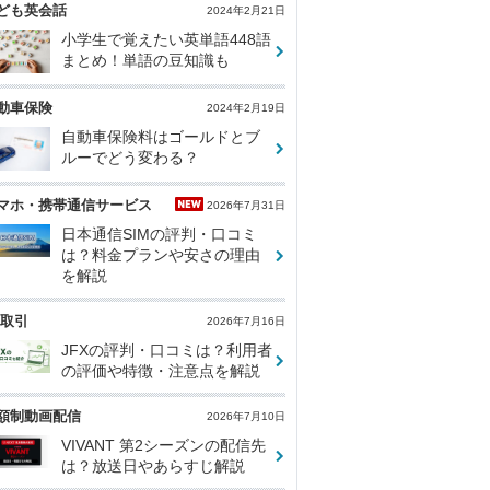
ども英会話
2024年2月21日
小学生で覚えたい英単語448語
まとめ！単語の豆知識も
動車保険
2024年2月19日
自動車保険料はゴールドとブ
ルーでどう変わる？
マホ・携帯通信サービス
2026年7月31日
日本通信SIMの評判・口コミ
は？料金プランや安さの理由
を解説
X取引
2026年7月16日
JFXの評判・口コミは？利用者
の評価や特徴・注意点を解説
額制動画配信
2026年7月10日
VIVANT 第2シーズンの配信先
は？放送日やあらすじ解説