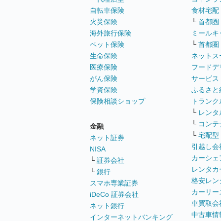
自転車保険
食材宅配
火災保険
└
首都圏
海外旅行保険
ミールキ
ペット保険
└
首都圏
生命保険
ネットス
医療保険
フードデ
がん保険
サービス
学資保険
ふるさと
保険相談ショップ
トランク
└
レンタ
└
コンテ
金融
└
宅配型
ネット証券
引越し会
NISA
カーシェ
└
証券会社
レンタカ
└
銀行
格安レン
スマホ専業証券
カーリー
iDeCo 証券会社
車買取会
ネット銀行
中古車情
インターネットバンキング