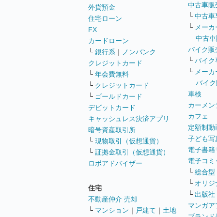
中古車販
外貨預金
└
中古車
住宅ローン
└
メーカ
FX
中古車
カードローン
バイク販
└
銀行系
｜
ノンバンク
└
バイク
クレジットカード
└
メーカ
└
年会費無料
バイク
└
クレジットカード
車検
└
ゴールドカード
カーメン
デビットカード
カフェ
キャッシュレス決済アプリ
定額制動
暗号資産取引所
子ども写
└
現物取引（仮想通貨）
電子書籍
└
証拠金取引（仮想通貨）
電子コミ
ロボアドバイザー
└
総合型
└
オリジ
住宅
└
出版社
不動産仲介 売却
マンガア
└
マンション
｜
戸建て
｜
土地
ブランド