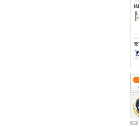
結
電
PR