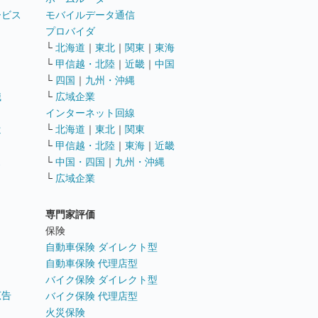
ービス
モバイルデータ通信
ト
プロバイダ
└
北海道
｜
東北
｜
関東
｜
東海
└
甲信越・北陸
｜
近畿
｜
中国
└
四国
｜
九州・沖縄
職
└
広域企業
インターネット回線
遣
└
北海道
｜
東北
｜
関東
└
甲信越・北陸
｜
東海
｜
近畿
ス
└
中国・四国
｜
九州・沖縄
└
広域企業
専門家評価
ト
保険
自動車保険 ダイレクト型
自動車保険 代理店型
バイク保険 ダイレクト型
広告
バイク保険 代理店型
火災保険