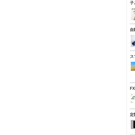
子
自
ス
F
定