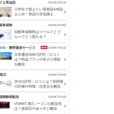
ども英会話
2024年2月21日
小学生で覚えたい英単語448語
まとめ！単語の豆知識も
動車保険
2024年2月19日
自動車保険料はゴールドとブ
ルーでどう変わる？
マホ・携帯通信サービス
2026年7月31日
日本通信SIMの評判・口コミ
は？料金プランや安さの理由
を解説
X取引
2026年7月16日
JFXの評判・口コミは？利用者
の評価や特徴・注意点を解説
額制動画配信
2026年7月10日
VIVANT 第2シーズンの配信先
は？放送日やあらすじ解説