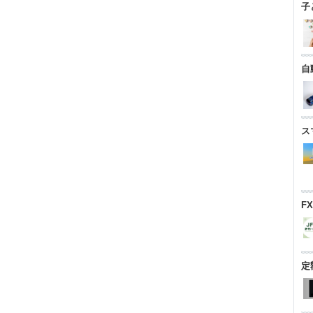
子
自
ス
F
定