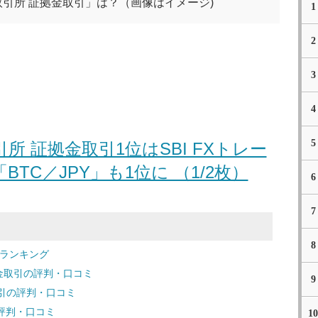
引所 証拠金取引」は？（画像はイメージ)
1
2
3
4
5
 証拠金取引1位はSBI FXトレー
TC／JPY」も1位に （1/2枚）
6
7
8
引ランキング
拠金取引の評判・口コミ
9
取引の評判・口コミ
引の評判・口コミ
10