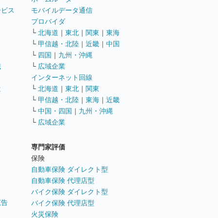
ービス
モバイルデータ通信
ト
プロバイダ
└
北海道
｜
東北
｜
関東
｜
東海
└
甲信越・北陸
｜
近畿
｜
中国
└
四国
｜
九州・沖縄
職
└
広域企業
インターネット回線
遣
└
北海道
｜
東北
｜
関東
└
甲信越・北陸
｜
東海
｜
近畿
ス
└
中国・四国
｜
九州・沖縄
└
広域企業
専門家評価
ト
保険
自動車保険 ダイレクト型
自動車保険 代理店型
バイク保険 ダイレクト型
広告
バイク保険 代理店型
火災保険