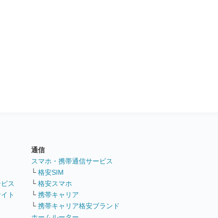
通信
ト
スマホ・携帯通信サービス
└
格安SIM
ービス
└
格安スマホ
サイト
└
携帯キャリア
└
携帯キャリア格安ブランド
ホームルーター