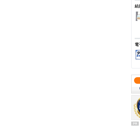
結
電
PR