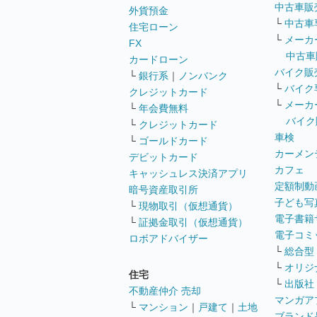
中古車販
外貨預金
└
中古車
住宅ローン
└
メーカ
FX
中古車
カードローン
バイク販
└
銀行系
｜
ノンバンク
└
バイク
クレジットカード
└
メーカ
└
年会費無料
バイク
└
クレジットカード
車検
└
ゴールドカード
カーメン
デビットカード
カフェ
キャッシュレス決済アプリ
定額制動
暗号資産取引所
子ども写
└
現物取引（仮想通貨）
電子書籍
└
証拠金取引（仮想通貨）
電子コミ
ロボアドバイザー
└
総合型
└
オリジ
住宅
└
出版社
不動産仲介 売却
マンガア
└
マンション
｜
戸建て
｜
土地
ブランド