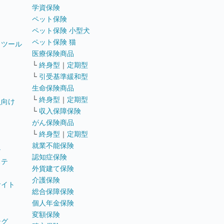
学資保険
ペット保険
ペット保険 小型犬
ペット保険 猫
トツール
医療保険商品
└
終身型
｜
定期型
└
引受基準緩和型
生命保険商品
└
終身型
｜
定期型
員向け
└
収入保障保険
がん保険商品
└
終身型
｜
定期型
就業不能保険
テ
認知症保険
ステ
外貨建て保険
介護保険
サイト
総合保障保険
個人年金保険
変額保険
ング