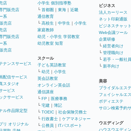
売店
小学生 個別指導塾
ビジネス
専門販売店
└
首都圏
｜
東海
｜
近畿
法人カーリース
ー系
通信教育
ネット印刷通販
販売店
└
高校生
｜
中学生
｜
小学生
ビジネスチャッ
売店
家庭教師
Web会議ツール
専門販売店
幼児・小学生 学習教室
企業研修
ー系
幼児教室 知育
└
経営者向け
販売店
└
管理職向け
スクール
└
若手・一般社
テナンスサービス
子ども英語教室
└
新卒向け
└
幼児
｜
小学生
画配信サービス
英会話教室
美容
真スタジオ
オンライン英会話
ブライダルエス
サービス
通信講座
フェイシャルエ
ックサービス
└
FP
｜
医療事務
ボディエステ
└
宅建
｜
簿記
サロン検索予約
ナル作品限定型
└
TOEIC
｜
社会保険労務士
└
行政書士
｜
ケアマネジャー
ウエディング
プリ オリジナル
└
公務員
｜
ITパスポート
ハウスウエディ
品買取 店舗