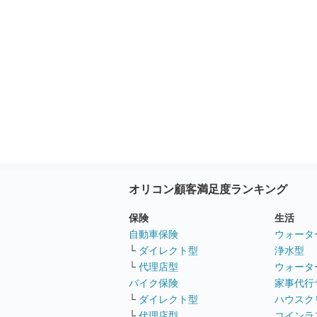
オリコン顧客満足度ランキング
保険
生活
自動車保険
ウォータ
└
ダイレクト型
浄水型
└
代理店型
ウォータ
バイク保険
家事代行
└
ダイレクト型
ハウスク
└
代理店型
コインラ