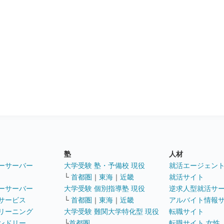
塾
人材
ーサーバー
大学受験 塾・予備校 現役
就活エージェン
└
首都圏
｜
東海
｜
近畿
就活サイト
ーサーバー
大学受験 個別指導塾 現役
逆求人型就活サ
サービス
└
首都圏
｜
東海
｜
近畿
アルバイト情報
リーニング
大学受験 難関大学特化型 現役
転職サイト
ンドリー
└
首都圏
転職サイト 女性