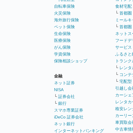
自転車保険
食材宅配
火災保険
└
首都圏
海外旅行保険
ミールキ
ペット保険
└
首都圏
生命保険
ネットス
医療保険
フードデ
がん保険
サービス
学資保険
ふるさと
保険相談ショップ
トランク
└
レンタ
└
コンテ
金融
└
宅配型
ネット証券
引越し会
NISA
カーシェ
└
証券会社
レンタカ
└
銀行
格安レン
スマホ専業証券
カーリー
iDeCo 証券会社
車買取会
ネット銀行
中古車情
インターネットバンキング