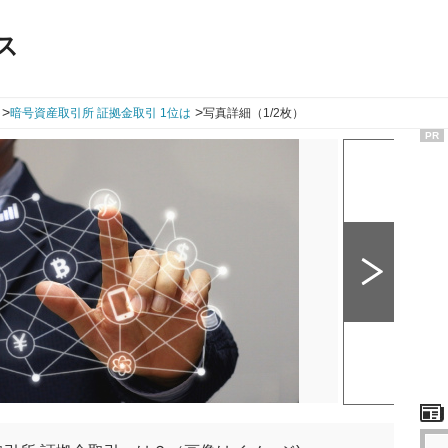
ス
>
>
暗号資産取引所 証拠金取引 1位は
写真詳細（1/2枚）
PR