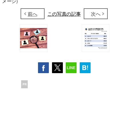
メージ)
前へ
この写真の記事
次へ
PR