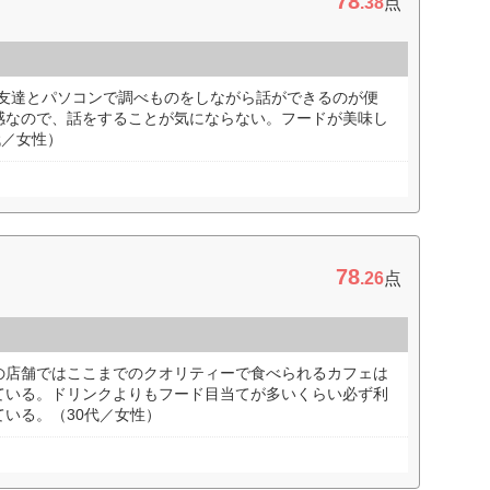
78
.38
点
め、友達とパソコンで調べものをしながら話ができるのが便
感なので、話をすることが気にならない。フードが美味し
代／女性）
78
.26
点
の店舗ではここまでのクオリティーで食べられるカフェは
ている。ドリンクよりもフード目当てが多いくらい必ず利
いる。（30代／女性）