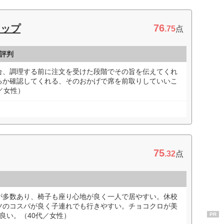
76
ョップ
.75
点
評判
合、調理する前に注文を受けた段階でその旨を伝えてくれ
るか確認してくれる、そのおかげで席を前取りしていいこ
／女性）
75
.32
点
が多数あり、椅子も座り心地が良く一人で居やすい。休校
ツのコスパが良く子連れでも行きやすい。チョコクロが美
良い。（40代／女性）
PR