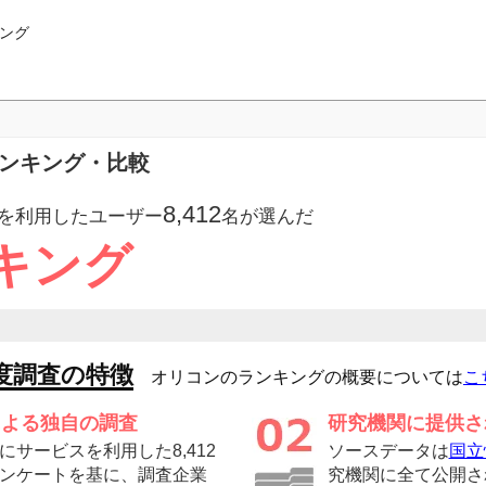
ング
ランキング・比較
8,412
を利用したユーザー
名が選んだ
キング
度調査の特徴
オリコンのランキングの概要については
こ
による独自の調査
研究機関に提供さ
サービスを利用した8,412
ソースデータは
国立
ンケートを基に、調査企業
究機関に全て公開さ