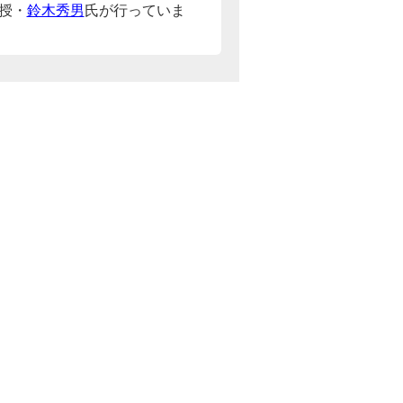
授・
鈴木秀男
氏が行っていま