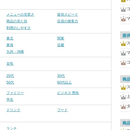
メニューの充実さ
提供スピード
商品の見た目
店員の接客力
利用のしやすさ
提
東北
関東
東海
近畿
九州・沖縄
女性
20代
30代
商
50代
60代以上
ファミリー
ビジネス 男性
学生
ドリンク
フード
商
ランチ