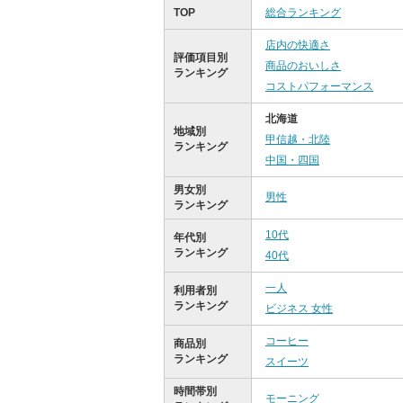
TOP
総合ランキング
店内の快適さ
評価項目別
商品のおいしさ
ランキング
コストパフォーマンス
北海道
地域別
甲信越・北陸
ランキング
中国・四国
男女別
男性
ランキング
10代
年代別
ランキング
40代
一人
利用者別
ランキング
ビジネス 女性
コーヒー
商品別
ランキング
スイーツ
時間帯別
モーニング