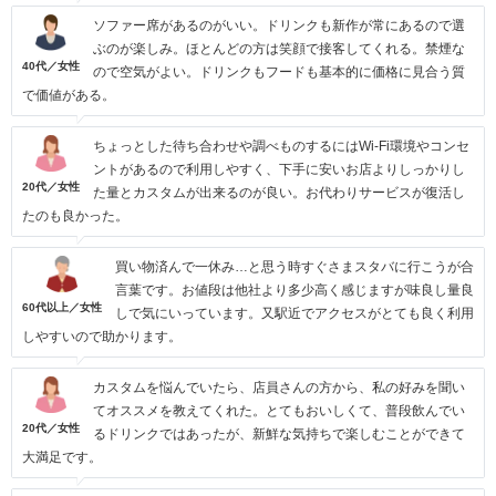
ソファー席があるのがいい。ドリンクも新作が常にあるので選
ぶのが楽しみ。ほとんどの方は笑顔で接客してくれる。禁煙な
40代／女性
ので空気がよい。ドリンクもフードも基本的に価格に見合う質
で価値がある。
ちょっとした待ち合わせや調べものするにはWi-Fi環境やコンセ
ントがあるので利用しやすく、下手に安いお店よりしっかりし
20代／女性
た量とカスタムが出来るのが良い。お代わりサービスが復活し
たのも良かった。
買い物済んで一休み…と思う時すぐさまスタバに行こうが合
言葉です。お値段は他社より多少高く感じますが味良し量良
60代以上／女性
しで気にいっています。又駅近でアクセスがとても良く利用
しやすいので助かります。
カスタムを悩んでいたら、店員さんの方から、私の好みを聞い
てオススメを教えてくれた。とてもおいしくて、普段飲んでい
20代／女性
るドリンクではあったが、新鮮な気持ちで楽しむことができて
大満足です。