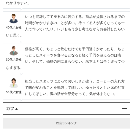
わかりやすい。
いつも混雑してて座るのに苦労する。商品が提供されるまでの
時間がかかりすぎのことが多い。待ってる人が多くなっても一
40代／女性
人で作っていたり、レジももう少し考えながらお会計したらい
いと思う。
価格が高く、ちょっと飲むだけでも千円近くかかったり、ちょ
っとしたスイーツを食べるとなると軽く千円を超えるのは痛
30代／男性
い。そして、価格の割に量も少ない。米本土とは全く違って少
なすぎる。
担当したスタッフによっておいしさが違う。コーヒーの入れ方
で味が変わることを勉強してほしい。ゆったりとした席の配置
50代／女性
にしてほしい。隣の話が全部分かって、気が休まらない。
カフェ
総合ランキング