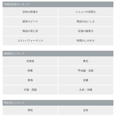
評価項目別ランキング
店内の快適さ
メニューの充実さ
提供スピード
商品のおいしさ
商品の見た目
店員の接客力
コストパフォーマンス
利用のしやすさ
地域別ランキング
北海道
東北
関東
甲信越・北陸
東海
近畿
中国・四国
九州・沖縄
男女別ランキング
男性
女性