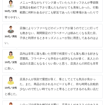
メニュー見ながらドリンク迷っていたらスタッフさんが季節限
定商品を勧めて下さり選んだものがとても美味しかった。行動
50代／女性
範囲に何軒かあるがどこも駅近であったり駐車場があったりで
寄りやすい。
店舗によりソファーなどのインテリアが違うのでどこに行って
も飽きない。期間限定のフラペチーノは頼みたくなる見た目。
30代／男性
子供と利用するときキッズメニューが別に用意してあるのはよ
い。
店内は非常に落ち着いた空間で何度行っても落ち着ける好きな
雰囲気。フラペチーノも学生から好評なものが多く、友人との
10代／女性
会話の主題にもなるくらい良いと思う。店員さんの対応も非常
に良い。
店員さんが笑顔で愛想が良く、客としてとても気分が良かっ
た。また、商品が出されるスピードも早く、待ち時間も比較的
10代／女性
少ないので忙しい時でもサッと寄ることができるのも良い点だ
と感じた。
シロップの追加を検討する際に、店員さんがオススメのカスタ