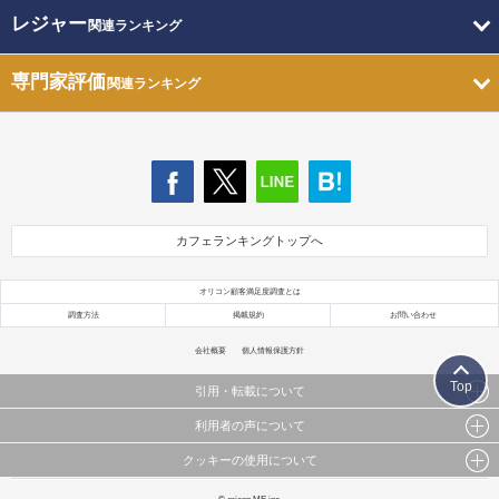
レジャー
関連ランキング
専門家評価
関連ランキング
カフェランキングトップへ
オリコン顧客満足度調査とは
調査方法
掲載規約
お問い合わせ
会社概要
個人情報保護方針
Top
引用・転載について
利用者の声について
当サイトで公開されている情報（文字、写真、イラスト、画像データ等）及びこれらの配置・
編集および構造などについての著作権は株式会社oricon MEに帰属しております。
クッキーの使用について
当サイトに掲載している内容はすべてサービスの利用者が提出された見解・感想です。
これらの情報を権利者の許可なく無断転載・複製などの二次利用を行うことは固く禁じており
弊社が内容について正確性を含め一切保証するものではありません。
ます。
このサイトでは Cookie を使用して、ユーザーに合わせたコンテンツや広告の表示、ソーシャル