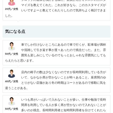
マイズを教えてくれた。これが好きなら、このカスタマイズが
20代／女性
いいですよーと教えてくれたりしたので気持ちよく検討できま
した。
気になる点
車でしか行けないところにあるので車で行くが、駐車場が満杯
や混雑して引き返す事が度々あったので残念だった。また、雰
50代／女性
囲気も楽しみにしているのでもっとおしゃれな雰囲気にしても
らえたらと思います。
店内の椅子の数は少なくないのですが長時間利用している方が
いて、なかなか席が空かないことが時々あること。座席間のゆ
40代／女性
とりがない店舗があり冬の時期はコートがあるので移動に気を
遣うことがある。
いつも席がいっぱいで入れないことが多い。仕事や勉強で長時
間席を利用している人が多く席が空かないので入れないことが
50代／女性
多いのが残念。長時間利用者と短時間利用者を分けてくれたら