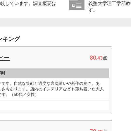
比較しています。調査概要は
義塾大学理工学部教
す。
ンキング
80
ヒー
.43
点
評判
いです。自然な笑顔と適度な言葉遣いや所作の良さ。あ
しさもあります。店内のインテリアなども落ち着いた大人
す。（50代／女性）