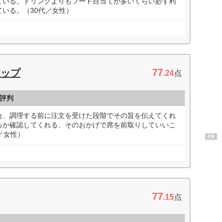
ている。ドリンクよりもフード目当てが多いくらい必ず利
いる。（30代／女性）
77
ョップ
.24
点
評判
合、調理する前に注文を受けた段階でその旨を伝えてくれ
るか確認してくれる、そのおかげで席を前取りしていいこ
／女性）
PR
77
.15
点