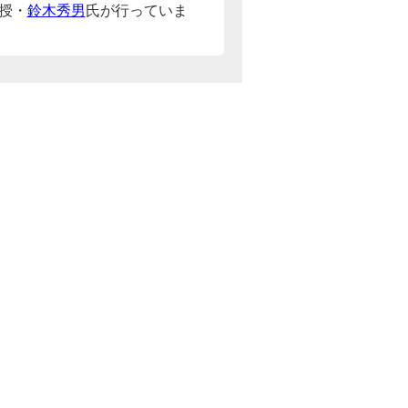
授・
鈴木秀男
氏が行っていま