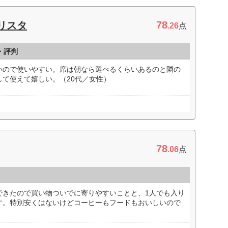
78
リスタ
.26
点
・評判
いので使いやすい。席は朝なら選べるくらいあるのと隣の
て使えて嬉しい。（20代／女性）
78
.06
点
できたので買い物ついでに寄りやすいことと、1人でも入り
す。特別安くはないけどコーヒーもフードもおいしいので
）