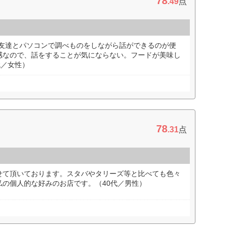
78
.49
点
め、友達とパソコンで調べものをしながら話ができるのが便
感なので、話をすることが気にならない。フードが美味し
代／女性）
78
.31
点
せて頂いております。スタバやタリーズ等と比べても色々
私の個人的な好みのお店です。（40代／男性）