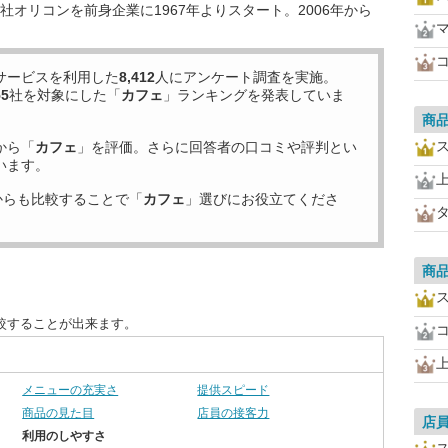
オリコンを前身企業に1967年よりスタート。2006年から
サービスを利用した
8,412
人にアンケート調査を実施。
55
社を対象にした「
カフェ
」ランキングを発表していま
商
から「
カフェ
」を評価。さらに回答者の口コミや評判とい
います。
からも比較することで「
カフェ
」選びにお役立てくださ
商
較することが出来ます。
メニューの充実さ
提供スピード
商品の見た目
店員の接客力
店
利用のしやすさ