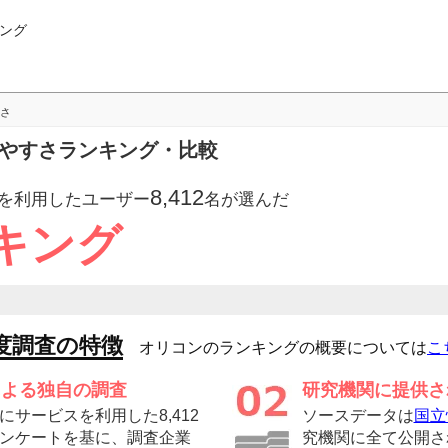
ング
さ
しやすさランキング・比較
8,412
を利用したユーザー
名が選んだ
キング
度調査の特徴
オリコンのランキングの概要については
こ
による独自の調査
研究機関に提供さ
サービスを利用した8,412
ソースデータは
国立
ンケートを基に、調査企業
究機関に全て公開さ