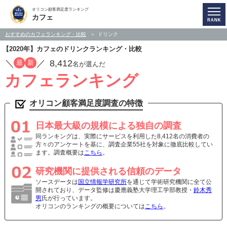
オリコン顧客満足度ランキング
カフェ
おすすめのカフェランキング・比較
ドリンク
【2020年】カフェのドリンクランキング・比較
／
／
8,412
最
新
名が選んだ
カフェランキング
オリコン顧客満足度調査の特徴
日本最大級の規模による独自の調査
同ランキングは、実際にサービスを利用した8,412名の消費者の
方々のアンケートを基に、調査企業55社を対象に徹底比較してい
ます。調査概要は
こちら
。
研究機関に提供される信頼のデータ
ソースデータは
国立情報学研究所
を通じて学術研究機関に全て公
開されており、データ監修は慶應義塾大学理工学部教授・
鈴木秀
男
氏が行っています。
オリコンのランキングの概要については
こちら
。