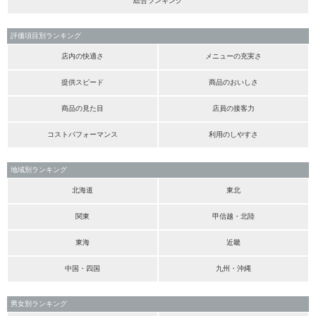
総合ランキング
評価項目別ランキング
店内の快適さ
メニューの充実さ
提供スピード
商品のおいしさ
商品の見た目
店員の接客力
コストパフォーマンス
利用のしやすさ
地域別ランキング
北海道
東北
関東
甲信越・北陸
東海
近畿
中国・四国
九州・沖縄
男女別ランキング