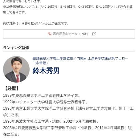
人の割合で算出しています。
※10段階聴取については、A=9-10回答、B=6-8回答、C=3-5回答、D=1-2回答として割合を算
出しております。
商標対象は、回答者数が100人以上の企業です。
再利用意向データ（PDF）
ランキング監修
慶應義塾大学理工学部教授／内閣府 上席科学技術政策フェロー
（非常勤）
鈴木秀男
【経歴】
1989年慶應義塾大学理工学部管理工学科卒業。
1992年ロチェスター大学経営大学院修士課程修了。
1996年東京工業大学大学院理工学研究科博士課程経営工学専攻修了。博士（工
学）取得。
1996年筑波大学社会工学系・講師。2002年6月同助教授。
2008年4月慶應義塾大学理工学部管理工学科・准教授。2011年4月同教授、現
在に至る。