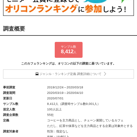
調査概要
サンプル数
8,412
人
このカフェランキングは、オリコンの以下の調査に基づいています。
ジャンル・ランキング定義 調査詳細について
事前調査
2019/12/24～2020/03/18
調査期間
2020/03/19～2020/04/10
更新日
2020/07/01
サンプル数
8,412人（調査時サンプル数9,001人）
規定人数
100人以上
調査企業数
55社
定義
コーヒーを主力商品とし、チェーン展開しているカフェ
ただし、紅茶や抹茶などを主力商品とする企業は対象外とする
調査対象者
性別：指定なし
年齢：15歳以上