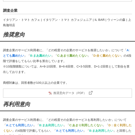
調査企業
イタリアン・トマト カフェ | イタリアン・トマト カフェジュニア | IL BAR | ウィーンの森 | 上
島珈琲店
推奨意向
調査企業のサービス利用者に、「どの程度その企業のサービスを推奨したいか」について「
A:
とても薦めたい
」「
B:まあ薦めたい
」「
C:あまり薦めたくない
」「
D:全く薦めたくない
」の4段
階で評価をしてもらい比率を算出しています。
※10段階聴取については、A=9-10回答、B=6-8回答、C=3-5回答、D=1-2回答として割合を算
出しております。
商標対象は、回答者数が100人以上の企業です。
推奨意向データ（PDF）
再利用意向
調査企業のサービス利用者に、「どの程度その企業のサービスを再利用したいか」について
「
A:とても利用したい
」「
B:まあ利用したい
」「
C:あまり利用したくない
」「
D：全く利用した
くない
」の4段階で評価してもらい、「
A:とても利用したい
」「
B:まあ利用したい
」と回答した