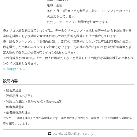
地域：全国
条件：月に1回カフェを利用する際に、ドリンクまたはフード
の注文をしている人
ただし、テイクアウト利用者は対象外とする
※オリコン顧客満足度ランキングは、データクリーニング（回収したデータから不正回答や異
常値を排除）および調査対象者条件から外れた回答を除外した上で作成しています。
※「総合ランキング」、「評価項目別」、部門の「業態別」においては有効回答者数が規定人
数を満たした企業のみランクイン対象となります。その他の部門においては有効回答者数が規
定人数の半数以上の企業がランクイン対象となります。
※総合得点が60.00点以上で、他人に薦めたくないと回答した人の割合が基準値以下の企業がラ
ンクイン対象となります。
≫ 詳細はこちら
設問内容
・総合満足度
・評価項目（小項目）
・利用した感想（良かった点・悪かった点）
・他者推奨意向
・他者推奨意向理由
アンケート調査を実施した際の質問事項です。満足度評価項目のほか、該当サービスの利用状況や検討内
容を質問しています。
その他の設問内容はこちら