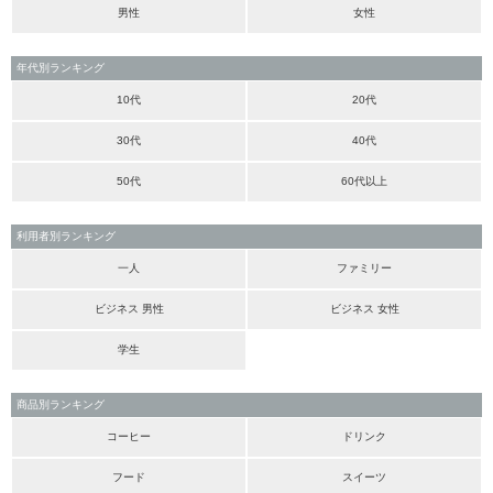
男性
女性
年代別ランキング
10代
20代
30代
40代
50代
60代以上
利用者別ランキング
一人
ファミリー
ビジネス 男性
ビジネス 女性
学生
商品別ランキング
コーヒー
ドリンク
フード
スイーツ