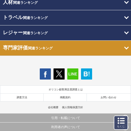
人材
関連ランキング
トラベル
関連ランキング
レジャー
関連ランキング
専門家評価
関連ランキング
オリコン顧客満足度調査とは
調査方法
掲載規約
お問い合わせ
会社概要
個人情報保護方針
引用・転載について
もくじ
利用者の声について
当サイトで公開されている情報（文字、写真、イラスト、画像データ等）及びこれらの配置・