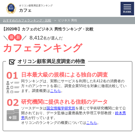
オリコン顧客満足度ランキング
カフェ
おすすめのカフェランキング・比較
ビジネス 男性
【2020年】カフェのビジネス 男性ランキング・比較
／
／
8,412
最
新
名が選んだ
カフェランキング
オリコン顧客満足度調査の特徴
日本最大級の規模による独自の調査
同ランキングは、実際にサービスを利用した8,412名の消費者の
方々のアンケートを基に、調査企業55社を対象に徹底比較してい
ます。調査概要は
こちら
。
研究機関に提供される信頼のデータ
ソースデータは
国立情報学研究所
を通じて学術研究機関に全て公
開されており、データ監修は慶應義塾大学理工学部教授・
鈴木秀
男
氏が行っています。
オリコンのランキングの概要については
こちら
。