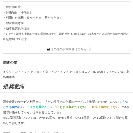
・総合満足度
・評価項目（小項目）
・利用した感想（良かった点・悪かった点）
・他者推奨意向
・他者推奨意向理由
アンケート調査を実施した際の質問事項です。満足度評価項目のほか、該当サービスの利用状況や検討内
容を質問しています。
その他の設問内容はこちら
調査企業
イタリアン・トマト カフェ | イタリアン・トマト カフェジュニア | IL BAR | ウィーンの森 | 上
島珈琲店
推奨意向
調査企業のサービス利用者に、「どの程度その企業のサービスを推奨したいか」について「
A:
とても薦めたい
」「
B:まあ薦めたい
」「
C:あまり薦めたくない
」「
D:全く薦めたくない
」の4段
階で評価をしてもらい比率を算出しています。
※10段階聴取については、A=9-10回答、B=6-8回答、C=3-5回答、D=1-2回答として割合を算
出しております。