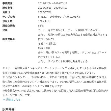
事前調査
2019/12/24～2020/03/18
調査期間
2020/03/19～2020/04/10
更新日
2020/07/01
サンプル数
8,412人（調査時サンプル数9,001人）
規定人数
100人以上
調査企業数
55社
定義
コーヒーを主力商品とし、チェーン展開しているカフェ
ただし、紅茶や抹茶などを主力商品とする企業は対象外とする
調査対象者
性別：指定なし
年齢：15歳以上
地域：全国
条件：月に1回カフェを利用する際に、ドリンクまたはフード
の注文をしている人
ただし、テイクアウト利用者は対象外とする
※オリコン顧客満足度ランキングは、データクリーニング（回収したデータから不正回答や異
常値を排除）および調査対象者条件から外れた回答を除外した上で作成しています。
※「総合ランキング」、「評価項目別」、部門の「業態別」においては有効回答者数が規定人
数を満たした企業のみランクイン対象となります。その他の部門においては有効回答者数が規
定人数の半数以上の企業がランクイン対象となります。
※総合得点が60.00点以上で、他人に薦めたくないと回答した人の割合が基準値以下の企業がラ
ンクイン対象となります。
≫ 詳細はこちら
設問内容