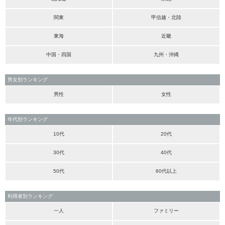
関東
甲信越・北陸
東海
近畿
中国・四国
九州・沖縄
男女別ランキング
男性
女性
年代別ランキング
10代
20代
30代
40代
50代
60代以上
利用者別ランキング
一人
ファミリー