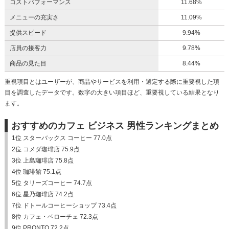
コストパフォーマンス
11.68%
メニューの充実さ
11.09%
提供スピード
9.94%
店員の接客力
9.78%
商品の見た目
8.44%
重視項目とはユーザーが、商品やサービスを利用・選定する際に重要視した項
目を調査したデータです。数字の大きい項目ほど、重要視している結果となり
ます。
おすすめのカフェ ビジネス 男性ランキングまとめ
1位 スターバックス コーヒー 77.0点
2位 コメダ珈琲店 75.9点
3位 上島珈琲店 75.8点
4位 珈琲館 75.1点
5位 タリーズコーヒー 74.7点
6位 星乃珈琲店 74.2点
7位 ドトールコーヒーショップ 73.4点
8位 カフェ・ベローチェ 72.3点
9位 PRONTO 72.2点