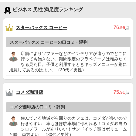
ビジネス 男性 満足度ランキング
スターバックス コーヒー
76
.99
点
スターバックス コーヒーの口コミ・評判
店舗によりソファーなどのインテリアが違うのでどこに
行っても飽きない。期間限定のフラペチーノは頼みたく
なる見た目。子供と利用するときキッズメニューが別に
用意してあるのはよい。（30代／男性）
コメダ珈琲店
75
.91
点
コメダ珈琲店の口コミ・評判
住んでいる地域がら回りのカフェは、コメダが多いので
行きやすい！車もほぼ駐車場に停めれる！コメダ独自の
シロノワールがありいい！サンドイッチ類はボリューム
と味、両方よい！（30代／男性）