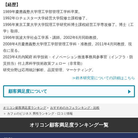
【経歴】
1989年慶應義塾大学理工学部管理工学科卒業。
1992年ロチェスター大学経営大学院修士課程修了。
1996年東京工業大学大学院理工学研究科博士課程経営工学専攻修了。博士（工
学）取得。
1996年筑波大学社会工学系・講師。2002年6月同助教授。
2008年4月慶應義塾大学理工学部管理工学科・准教授。2011年4月同教授、現
在に至る。
2023年4月内閣府 科学技術・イノベーション推進事務局参事官（インフラ・防
災担当）付上席科学技術政策フェロー（非常勤）
研究分野は応用統計解析、品質管理、マーケティング。
≫鈴木研究室についての詳細はこちら
顧客満足度について
オリコン顧客満足度ランキング
おすすめのカフェランキング・比較
カフェのビジネス 男性ランキング・口コミ情報
オリコン顧客満足度
ランキング一覧