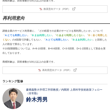
商標対象は、回答者数が100人以上の企業です。
推奨意向データ（PDF）
再利用意向
調査企業のサービス利用者に、「どの程度その企業のサービスを再利用したいか」について
「
A:とても利用したい
」「
B:まあ利用したい
」「
C:あまり利用したくない
」「
D：全く利用した
くない
」の4段階で評価してもらい、「
A:とても利用したい
」「
B:まあ利用したい
」と回答した
人の割合で算出しています。
※10段階聴取については、A=9-10回答、B=6-8回答、C=3-5回答、D=1-2回答として割合を算
出しております。
商標対象は、回答者数が100人以上の企業です。
再利用意向データ（PDF）
ランキング監修
慶應義塾大学理工学部教授／内閣府 上席科学技術政策フェロー
（非常勤）
鈴木秀男