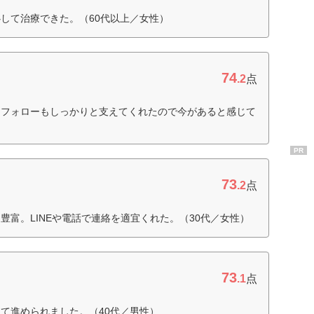
して治療できた。（60代以上／女性）
74
.2
点
ーフォローもしっかりと支えてくれたので今があると感じて
PR
73
.2
点
豊富。LINEや電話で連絡を適宜くれた。（30代／女性）
73
.1
点
て進められました。（40代／男性）