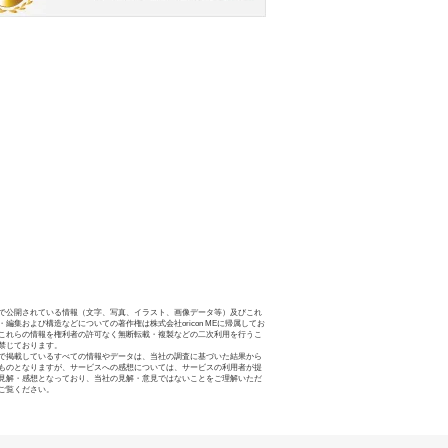
で公開されている情報（文字、写真、イラスト、画像データ等）及びこれ
・編集および構造などについての著作権は株式会社oricon MEに帰属してお
これらの情報を権利者の許可なく無断転載・複製などの二次利用を行うこ
禁じております。
で掲載しているすべての情報やデータは、当社の調査に基づいた結果から
ものとなりますが、サービスへの感想については、サービスの利用者が提
見解・感想となっており、当社の見解・意見ではないことをご理解いただ
ご覧ください。