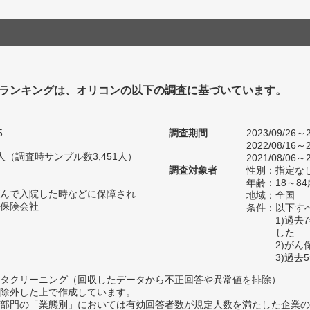
ランキングは、オリコンの以下の調査に基づいています。
5
調査期間
2023/09/26～2
2022/08/16～2
16人（調査時サンプル数3,451人）
2021/08/06～2
調査対象者
性別：指定な
年齢：18～84
んで入院した時などに保障され
地域：全国
保険会社
条件：以下す
1)過
した
2)が
3)過
タクリーニング（回収したデータから不正回答や異常値を排除）
除外した上で作成しています。
部門の「業態別」においては有効回答者数が規定人数を満たした企業の