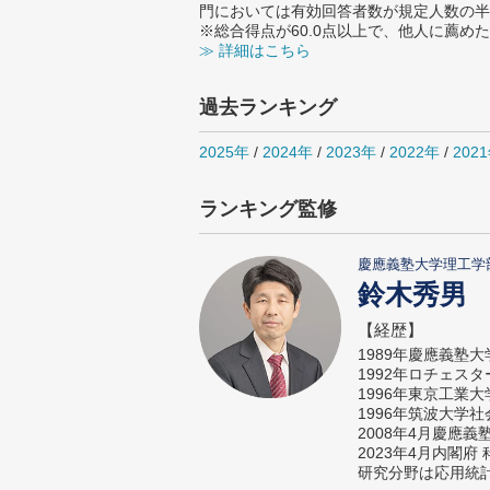
門においては有効回答者数が規定人数の半
※総合得点が60.0点以上で、他人に薦
≫ 詳細はこちら
過去ランキング
2025年
/
2024年
/
2023年
/
2022年
/
202
ランキング監修
慶應義塾大学理工学
鈴木秀男
【経歴】
1989年慶應義塾
1992年ロチェス
1996年東京工業
1996年筑波大学
2008年4月慶應
2023年4月内閣
研究分野は応用統