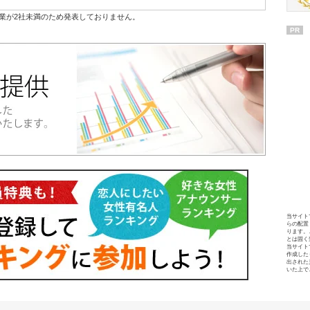
業が2社未満のため発表しておりません。
PR
当サイト
らの配置
ります。
とは固く
当サイト
作成した
出された
いた上で