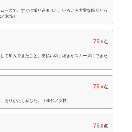
スムーズで、すぐに振り込まれた。いろいろ大変な時期だっ
代／女性）
75
.5
点
得して加入できたこと、支払いの手続きがスムーズにできた
75
.4
点
。ありがたく感じた。（40代／女性）
75
命
.0
点