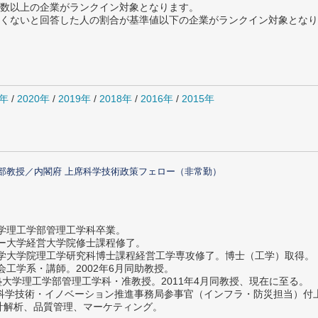
数以上の企業がランクイン対象となります。
めたくないと回答した人の割合が基準値以下の企業がランクイン対象とな
1年
/
2020年
/
2019年
/
2018年
/
2016年
/
2015年
部教授／内閣府 上席科学技術政策フェロー（非常勤）
大学理工学部管理工学科卒業。
ター大学経営大学院修士課程修了。
大学大学院理工学研究科博士課程経営工学専攻修了。博士（工学）取得。
社会工学系・講師。2002年6月同助教授。
義塾大学理工学部管理工学科・准教授。2011年4月同教授、現在に至る。
府 科学技術・イノベーション推進事務局参事官（インフラ・防災担当）
計解析、品質管理、マーケティング。