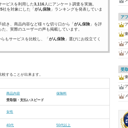
サービスを利用した
3,116
人にアンケート調査を実施。
25
社を対象にした「
がん保険
」ランキングを発表していま
ア
手続き、商品内容など様々な切り口から「
がん保険
」を評
った、実際のユーザーの声も掲載しています。
からもサービスを比較し、「
がん保険
」選びにお役立てく
受
比較することが出来ます。
商品内容
保険料
受取額・支払いスピード
女性
40代
50代以上