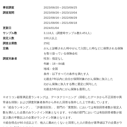
事前調査
2023/06/20～2023/09/25
調査期間
2023/09/26～2023/10/04
2022/08/16～2022/08/29
2021/08/06～2021/08/18
更新日
2024/01/04
サンプル数
3,116人（調査時サンプル数3,451人）
規定人数
100人以上
調査企業数
25社
定義
がんと診断された時やがんで入院した時などに保障される保険
を取り扱っている保険会社
調査対象者
性別：指定なし
年齢：18～84歳
地域：全国
条件：以下すべての条件を満たす人
1)過去7年以内に自分が保障対象のがん保険に加入した
2)がん保険に加入する際に選定に関与した
3)過去5年以内にがん保険を適用した
※オリコン顧客満足度ランキングは、データクリーニング（回収したデータから不正回答や異
常値を排除）および調査対象者条件から外れた回答を除外した上で作成しています。
※「総合ランキング」、「評価項目別」、部門の「業態別」においては有効回答者数が規定人
数を満たした企業のみランクイン対象となります。その他の部門においては有効回答者数が規
定人数の半数以上の企業がランクイン対象となります。
※総合得点が60.0点以上で、他人に薦めたくないと回答した人の割合が基準値以下の企業がラ