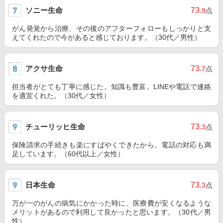
ソニー生命
73
.9
点
がん発覚から治療、その後のアフターフォローもしっかりと支
えてくれたので今があると感じております。（30代／男性）
アクサ生命
73
.7
点
担当者がとても丁寧に感じた。知識も豊富。LINEや電話で連絡
を適宜くれた。（30代／女性）
チューリッヒ生命
73
.3
点
保険請求の手続きも楽にすばやくできたから。電話の対応も満
足しています。（60代以上／女性）
日本生命
73
.3
点
万が一のがんの病気にかかった時に、医療費が安くなるような
メリットがあるので利用して良かったと思います。（30代／男
性）