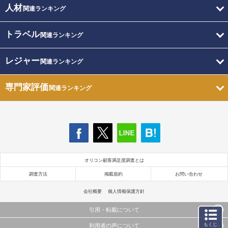
人材
関連ランキング
トラベル
関連ランキング
レジャー
関連ランキング
専門家評価
関連ランキング
オリコン顧客満足度調査とは
調査方法
掲載規約
お問い合わせ
会社概要
個人情報保護方針
引用・転載について
もくじ
利用者の声について
当サイトで公開されている情報（文字、写真、イラスト、画像データ等）及びこれらの配置・