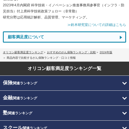
2023年4月内閣府 科学技術・イノベーション推進事務局参事官（インフラ・防
災担当）付上席科学技術政策フェロー（非常勤）
研究分野は応用統計解析、品質管理、マーケティング。
≫鈴木研究室についての詳細はこちら
顧客満足度について
オリコン顧客満足度ランキング
おすすめのがん保険ランキング・比較
2024年版
商品内容で比較するがん保険ランキング・口コミ情報
オリコン顧客満足度
ランキング一覧
保険
関連ランキング
金融
関連ランキング
塾
関連ランキング
スクール
関連ランキング