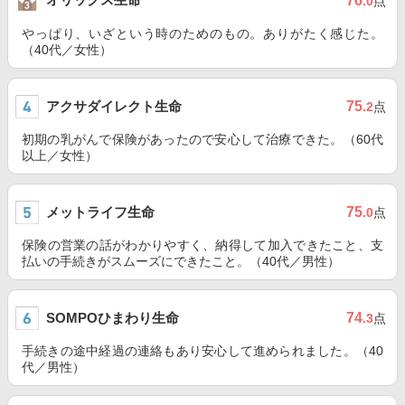
76
.0
点
やっぱり、いざという時のためのもの。ありがたく感じた。
（40代／女性）
アクサダイレクト生命
75
.2
点
初期の乳がんで保険があったので安心して治療できた。（60代
以上／女性）
メットライフ生命
75
.0
点
保険の営業の話がわかりやすく、納得して加入できたこと、支
払いの手続きがスムーズにできたこと。（40代／男性）
SOMPOひまわり生命
74
.3
点
手続きの途中経過の連絡もあり安心して進められました。（40
代／男性）