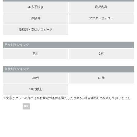
加入手続き
商品内容
保険料
アフターフォロー
受取額・支払いスピード
男女別ランキング
男性
女性
年代別ランキング
30代
40代
50代以上
※文字がグレーの部門は当社規定の条件を満たした企業が2社未満のため発表しておりません。
PR